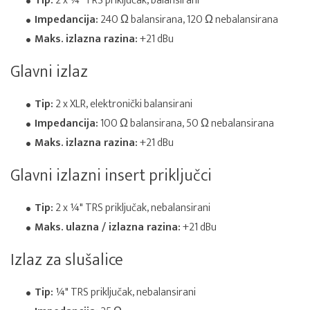
Tip:
2 x ¼" TRS priključak, balansirani
Impedancija:
240 Ω balansirana, 120 Ω nebalansirana
Maks. izlazna razina:
+21 dBu
Glavni izlaz
Tip:
2 x XLR, elektronički balansirani
Impedancija:
100 Ω balansirana, 50 Ω nebalansirana
Maks. izlazna razina:
+21 dBu
Glavni izlazni insert priključci
Tip:
2 x ¼" TRS priključak, nebalansirani
Maks. ulazna / izlazna razina:
+21 dBu
Izlaz za slušalice
Tip:
¼" TRS priključak, nebalansirani