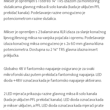
Mikser je opremljen s 1 stereo ¼" TRS izlazom za monitoring
slušalicama glavnog miksa ili solo kanala (kada je uključen PFL
prekidač kanala). Podešavanje razine omogućeno je
potenciometrom razine slušalica.
Mikser je opremljen s 2 balansirana XLR izlaza za slanje konačnog
lijevog/desnog miksa na vanjska pojačala i opremu. Podešavanje
izlaza konačnog miksa omogućeno je s 2x 60 mm glavna klizna
potenciometra. Dostupna su 2 ¼" TRS glavna izlazna insert
priključka.
Globalno 48 V fantomsko napajanje osigurano je za svaki
mikrofonski ulaz putem prekidača fantomskog napajanja. LED
dioda +48V označava kada je fantomsko napajanje aktivirano.
2 LED mjerača prikazuju razine glavnog miksa ili solo kanala
(kada je uključen PFL prekidač kanala). LED dioda označava kada
je mikser uključen, a PFL LED dioda označava kada mjerači prate