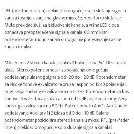
PFL (pre-fader listen) prekidač omogućuje solo slušanje signala
kanala i usmjeravanje na glavne mjerače, monitore i slušalice.
Mute prekidač služi za isključivanje kanala, a vršna LED dioda
označava preopterećenje signala kanala. 60 mm klizni
potenciometar mono kanala omogućuje podešavanje razine
kanala u miksu.
Mikser ima 2 stereo kanala, svaki s 2 balansirana ¼" TRS linijska
ulaza. Stereo potenciometar za pojačanje omogućuje
podešavanje ulaznog signala od -20 do +20 dB. Potenciometar
za visoke tonove ekvalizatora pruža raspon od 15 dB pojačanja i
prigušenja shelving ekvalizatora na 12 kHz. Potenciometar za bas
tonove ekvalizatora pruža raspon od 15 dB pojačanja i prigušenja
shelving ekvalizatora na 80 Hz. Potenciometri Aux 1 i Aux 2 nude
podešavanje Auxiliary 1 i 2 izlaza od 0 do +10 dB. Balans
potenciometar pozicionira stereo kanale u miksu. PFL (pre-fader
listen) prekidač omogućuje solo slušanje signala kanala i