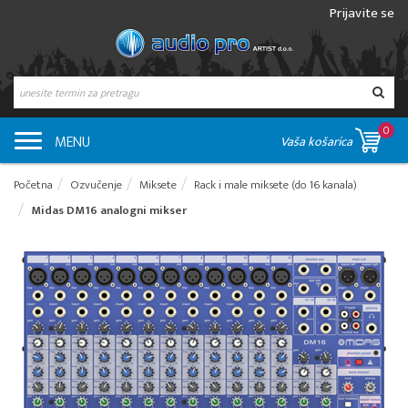
Prijavite se
0
MENU
Vaša košarica
Početna
Ozvučenje
Miksete
Rack i male miksete (do 16 kanala)
Midas DM16 analogni mikser