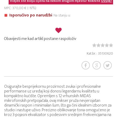
Vidjeli ste bolju cijenu na nekom drugom mjestu? Kliknite
OVDJE!
MPC: 370,00 € (-19%)
Isporučivo po narudžbi
Na stanju u:
Obavijesti me kad artikl postane raspoloživ
Kat.br. : 35130620
Osigurajte besprijekornu prozirnost zvuka i profesionalne
performanse uz uređaj koji donosi legendarnu kvalitetu u
kompaktno kućište. Opremljen s 12 vrhunskih MIDAS
mikrofonskih pretpojačala, ovaj mikser pruža nevjerojatan
dinamički raspon i minimalan šum, što ga čini idealnim izborom za
studio i nastupe uživo. Precizno oblikovanje tona omogućeno je
kroz 3-pojasni ekvalizator s podesivim srednjim frekvencijama na