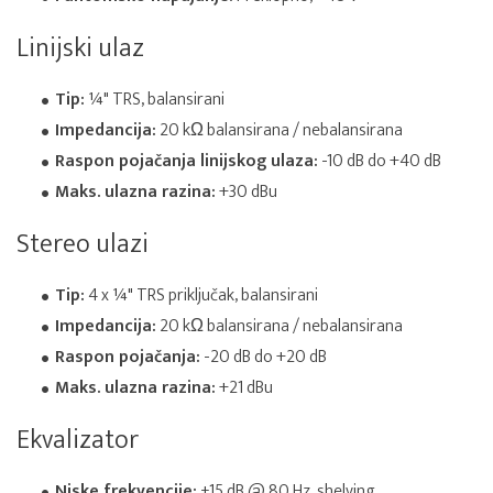
Linijski ulaz
Tip:
¼" TRS, balansirani
Impedancija:
20 kΩ balansirana / nebalansirana
Raspon pojačanja linijskog ulaza:
-10 dB do +40 dB
Maks. ulazna razina:
+30 dBu
Stereo ulazi
Tip:
4 x ¼" TRS priključak, balansirani
Impedancija:
20 kΩ balansirana / nebalansirana
Raspon pojačanja:
-20 dB do +20 dB
Maks. ulazna razina:
+21 dBu
Ekvalizator
Niske frekvencije:
±15 dB @ 80 Hz, shelving