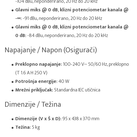
-104 dBu, neponderirano, 20 Hz do 20 kHz
Glavni miks @ 0 dB, klizni potenciometar kanala @
-∞:
-91 dBu, neponderirano, 20 Hz do 20 kHz
Glavni miks @ 0 dB, klizni potenciometar kanala @
0 dB:
-84 dBu, neponderirano, 20 Hz do 20 kHz
Napajanje / Napon (Osigurači)
Preklopno napajanje:
100-240 V~ 50/60 Hz, preklopno
(T 1.6 A H 250 V)
Potrošnja energije:
40 W
Mrežni priključak:
Standardna IEC utičnica
Dimenzije / Težina
Dimenzije (V x Š x D):
95 x 438 x 370 mm
Težina:
5 kg