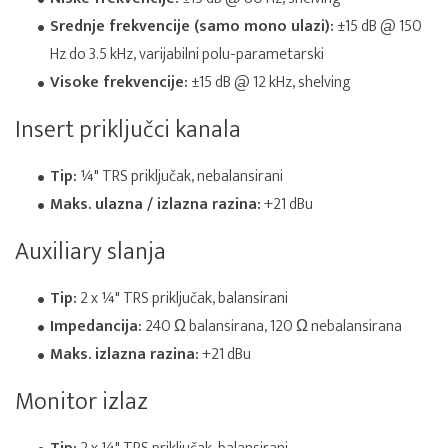
Srednje frekvencije (samo mono ulazi):
±15 dB @ 150
Hz do 3.5 kHz, varijabilni polu-parametarski
Visoke frekvencije:
±15 dB @ 12 kHz, shelving
Insert priključci kanala
Tip:
¼" TRS priključak, nebalansirani
Maks. ulazna / izlazna razina:
+21 dBu
Auxiliary slanja
Tip:
2 x ¼" TRS priključak, balansirani
Impedancija:
240 Ω balansirana, 120 Ω nebalansirana
Maks. izlazna razina:
+21 dBu
Monitor izlaz