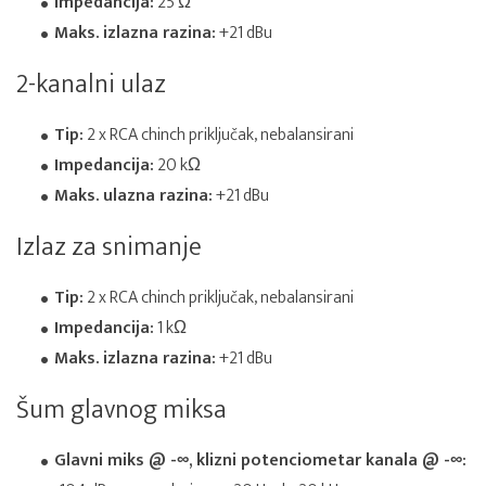
Impedancija:
25 Ω
Maks. izlazna razina:
+21 dBu
2-kanalni ulaz
Tip:
2 x RCA chinch priključak, nebalansirani
Impedancija:
20 kΩ
Maks. ulazna razina:
+21 dBu
Izlaz za snimanje
Tip:
2 x RCA chinch priključak, nebalansirani
Impedancija:
1 kΩ
Maks. izlazna razina:
+21 dBu
Šum glavnog miksa
Glavni miks @ -∞, klizni potenciometar kanala @ -∞: