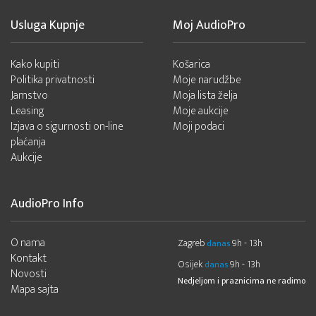
Usluga Kupnje
Moj AudioPro
Kako kupiti
Košarica
Politika privatnosti
Moje narudžbe
Jamstvo
Moja lista želja
Leasing
Moje aukcije
Izjava o sigurnosti on-line
Moji podaci
plaćanja
Aukcije
AudioPro Info
O nama
Zagreb
9h - 13h
danas
Kontakt
Osijek
9h - 13h
danas
Novosti
Nedjeljom i praznicima ne radimo
Mapa sajta