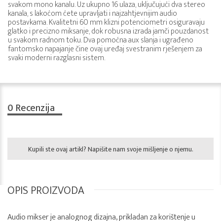
svakom mono kanalu. Uz ukupno 16 ulaza, uključujući dva stereo
kanala, s lakoćom ćete upravljati i najzahtjevnijim audio
postavkama. Kvalitetni 60 mm klizni potenciometri osiguravaju
glatko i precizno miksanje, dok robusna izrada jamči pouzdanost
u svakom radnom toku. Dva pomoćna aux slanja i ugrađeno
fantomsko napajanje čine ovaj uređaj svestranim rješenjem za
svaki moderni razglasni sistem.
0
Recenzija
Kupili ste ovaj artikl? Napišite nam svoje mišljenje o njemu.
OPIS PROIZVODA
Audio mikser je analognog dizajna, prikladan za korištenje u