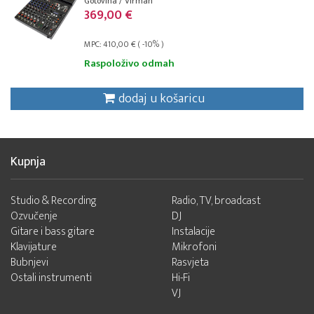
Gotovina / Virman
369,00 €
MPC: 410,00 € ( -10% )
Raspoloživo odmah
dodaj u košaricu
Kupnja
Studio & Recording
Radio, TV, broadcast
Ozvučenje
DJ
Gitare i bass gitare
Instalacije
Klavijature
Mikrofoni
Bubnjevi
Rasvjeta
Ostali instrumenti
Hi-Fi
VJ