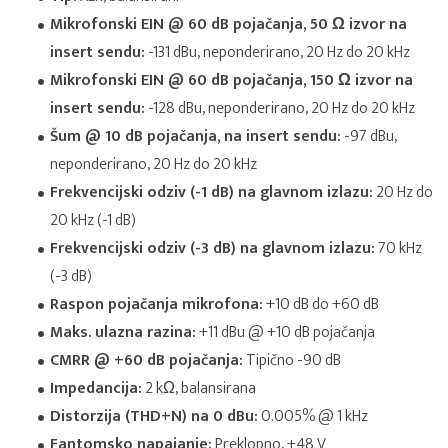
Mikrofonski EIN @ 60 dB pojačanja, 50 Ω izvor na
insert sendu:
-131 dBu, neponderirano, 20 Hz do 20 kHz
Mikrofonski EIN @ 60 dB pojačanja, 150 Ω izvor na
insert sendu:
-128 dBu, neponderirano, 20 Hz do 20 kHz
Šum @ 10 dB pojačanja, na insert sendu:
-97 dBu,
neponderirano, 20 Hz do 20 kHz
Frekvencijski odziv (-1 dB) na glavnom izlazu:
20 Hz do
20 kHz (-1 dB)
Frekvencijski odziv (-3 dB) na glavnom izlazu:
70 kHz
(-3 dB)
Raspon pojačanja mikrofona:
+10 dB do +60 dB
Maks. ulazna razina:
+11 dBu @ +10 dB pojačanja
CMRR @ +60 dB pojačanja:
Tipično -90 dB
Impedancija:
2 kΩ, balansirana
Distorzija (THD+N) na 0 dBu:
0.005% @ 1 kHz
Fantomsko napajanje:
Preklopno, +48 V