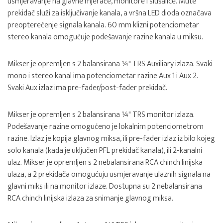
usmjeravanje na glavne mjerače, monitore i slušalice. Mute
prekidač služi za isključivanje kanala, a vršna LED dioda označava
preopterećenje signala kanala. 60 mm klizni potenciometar
stereo kanala omogućuje podešavanje razine kanala u miksu.
Mikser je opremljen s 2 balansirana ¼" TRS Auxiliary izlaza. Svaki
mono i stereo kanal ima potenciometar razine Aux 1 i Aux 2.
Svaki Aux izlaz ima pre-fader/post-fader prekidač.
Mikser je opremljen s 2 balansirana ¼" TRS monitor izlaza.
Podešavanje razine omogućeno je lokalnim potenciometrom
razine. Izlaz je kopija glavnog miksa, ili pre-fader izlaz iz bilo kojeg
solo kanala (kada je uključen PFL prekidač kanala), ili 2-kanalni
ulaz. Mikser je opremljen s 2 nebalansirana RCA chinch linijska
ulaza, a 2 prekidača omogućuju usmjeravanje ulaznih signala na
glavni miks ili na monitor izlaze. Dostupna su 2 nebalansirana
RCA chinch linijska izlaza za snimanje glavnog miksa.