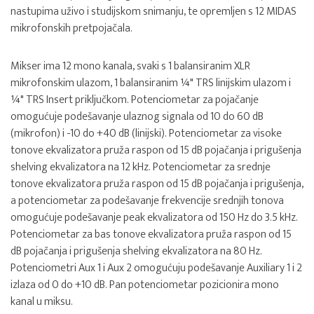
nastupima uživo i studijskom snimanju, te opremljen s 12 MIDAS
mikrofonskih pretpojačala.
Mikser ima 12 mono kanala, svaki s 1 balansiranim XLR
mikrofonskim ulazom, 1 balansiranim ¼" TRS linijskim ulazom i
¼" TRS Insert priključkom. Potenciometar za pojačanje
omogućuje podešavanje ulaznog signala od 10 do 60 dB
(mikrofon) i -10 do +40 dB (linijski). Potenciometar za visoke
tonove ekvalizatora pruža raspon od 15 dB pojačanja i prigušenja
shelving ekvalizatora na 12 kHz. Potenciometar za srednje
tonove ekvalizatora pruža raspon od 15 dB pojačanja i prigušenja,
a potenciometar za podešavanje frekvencije srednjih tonova
omogućuje podešavanje peak ekvalizatora od 150 Hz do 3.5 kHz.
Potenciometar za bas tonove ekvalizatora pruža raspon od 15
dB pojačanja i prigušenja shelving ekvalizatora na 80 Hz.
Potenciometri Aux 1 i Aux 2 omogućuju podešavanje Auxiliary 1 i 2
izlaza od 0 do +10 dB. Pan potenciometar pozicionira mono
kanal u miksu.