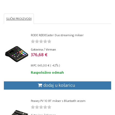
SLIČNI PROIZVODI
RODE RØDECaster Duo streaming mikser
Gotovina / Virman
376,68 €
MPC: 645,00 € ( -42% )
Raspoloživo odmah
dodaj u košaricu
Peavey PV 10 BT mikser s Bluetooth vezom