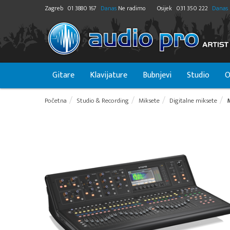
Zagreb
01 3880 167
Danas
Ne radimo
Osijek
031 350 222
Danas
Gitare
Klavijature
Bubnjevi
Studio
O
Početna
Studio & Recording
Miksete
Digitalne miksete