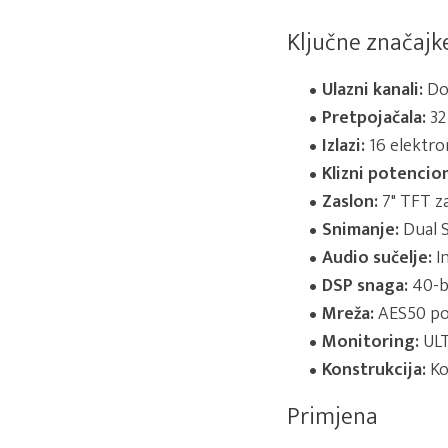
Ključne značajk
Ulazni kanali:
Do 
Pretpojačala:
32
Izlazi:
16 elektro
Klizni potencio
Zaslon:
7" TFT za
Snimanje:
Dual S
Audio sučelje:
In
DSP snaga:
40-bi
Mreža:
AES50 por
Monitoring:
ULT
Konstrukcija:
Ko
Primjena