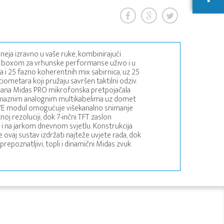
rneja izravno u vaše ruke, kombinirajući
 boxom za vrhunske performanse uživo i u
la i 25 fazno koherentnih mix sabirnica, uz 25
ometara koji pružaju savršen taktilni odziv.
vana Midas PRO mikrofonska pretpojačala
glomaznim analognim multikabelima uz domet
IVE modul omogućuje višekanalno snimanje
noj rezoluciji, dok 7-inčni TFT zaslon
 i na jarkom dnevnom svjetlu. Konstrukcija
će ovaj sustav izdržati najteže uvjete rada, dok
prepoznatljivi, topli i dinamični Midas zvuk