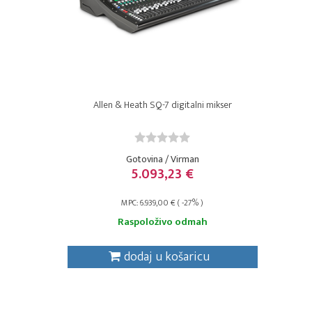
Allen & Heath SQ-7 digitalni mikser
Gotovina / Virman
5.093,23 €
MPC: 6.939,00 € ( -27% )
Raspoloživo odmah
dodaj u košaricu