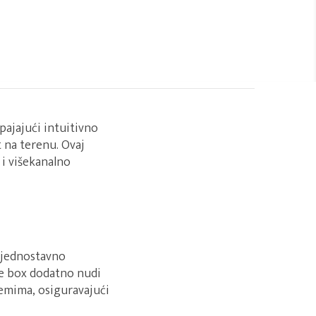
pajajući intuitivno
 na terenu. Ovaj
i višekanalno
 jednostavno
ge box dodatno nudi
temima, osiguravajući