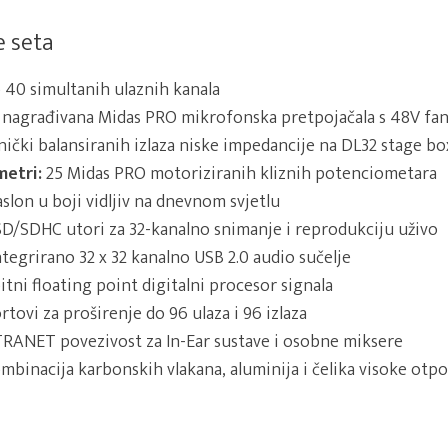
e seta
40 simultanih ulaznih kanala
 nagrađivana Midas PRO mikrofonska pretpojačala s 48V f
nički balansiranih izlaza niske impedancije na DL32 stage b
metri:
25 Midas PRO motoriziranih kliznih potenciometara
slon u boji vidljiv na dnevnom svjetlu
D/SDHC utori za 32-kanalno snimanje i reprodukciju uživo
tegrirano 32 x 32 kanalno USB 2.0 audio sučelje
tni floating point digitalni procesor signala
tovi za proširenje do 96 ulaza i 96 izlaza
RANET povezivost za In-Ear sustave i osobne miksere
mbinacija karbonskih vlakana, aluminija i čelika visoke otp