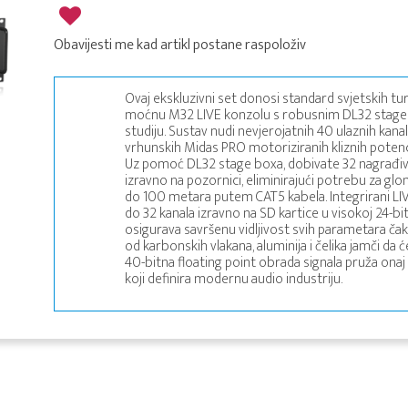
Obavijesti me kad artikl postane raspoloživ
Ovaj ekskluzivni set donosi standard svjetskih tu
moćnu M32 LIVE konzolu s robusnim DL32 stage
studiju. Sustav nudi nevjerojatnih 40 ulaznih kana
vrhunskih Midas PRO motoriziranih kliznih potenci
Uz pomoć DL32 stage boxa, dobivate 32 nagrađi
izravno na pozornici, eliminirajući potrebu za 
do 100 metara putem CAT5 kabela. Integrirani L
do 32 kanala izravno na SD kartice u visokoj 24-bit
osigurava savršenu vidljivost svih parametara čak
od karbonskih vlakana, aluminija i čelika jamči da 
40-bitna floating point obrada signala pruža onaj 
koji definira modernu audio industriju.