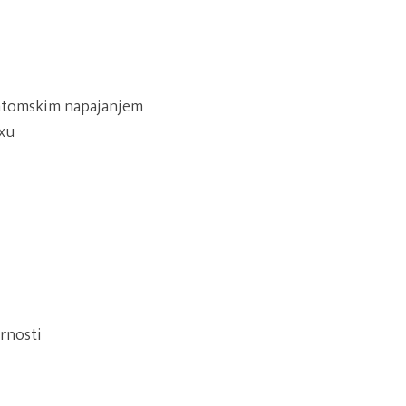
antomskim napajanjem
oxu
ornosti