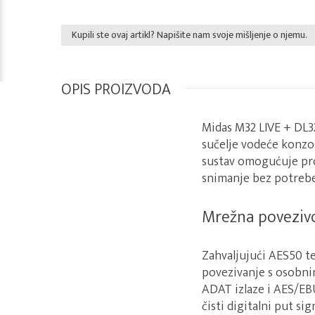
Kupili ste ovaj artikl? Napišite nam svoje mišljenje o njemu.
OPIS PROIZVODA
Midas M32 LIVE + DL32
sučelje vodeće konzo
sustav omogućuje pro
snimanje bez potrebe
Mrežna povezivo
Zahvaljujući AES50 
povezivanje s osobni
ADAT izlaze i AES/EBU
čisti digitalni put s