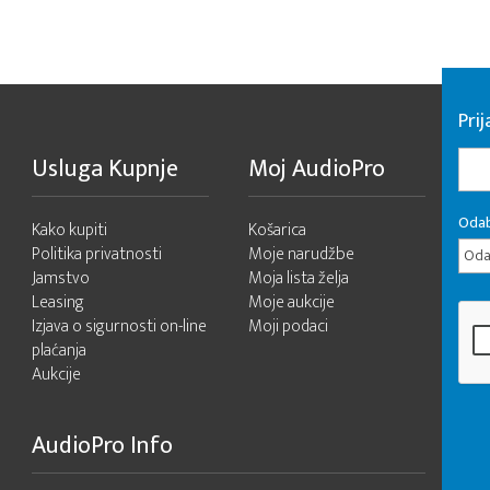
Pri
Usluga Kupnje
Moj AudioPro
Odab
Kako kupiti
Košarica
Politika privatnosti
Moje narudžbe
Odab
Jamstvo
Moja lista želja
Leasing
Moje aukcije
Izjava o sigurnosti on-line
Moji podaci
plaćanja
Aukcije
AudioPro Info