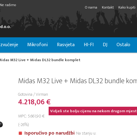
Ne radimo
O nama
Kontakt
Kako kupiti
zvučenje
Mikrofoni
Rasvjeta
HI-FI
DJ
Ostalo
Midas M32 Live + Midas DL32 bundle komplet
Midas M32 Live + Midas DL32 bundle ko
Gotovina / Virman
4.218,06 €
Vidjeli ste bolju cijenu na nekom drugom mjest
MPC: 5.661,90 €
(-26%)
Isporučivo po narudžbi
Na stanju u: