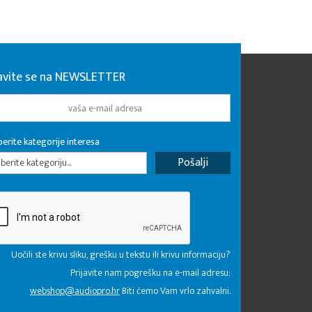
javite se na NEWSLETTER
erite kategorije interesa
erite kategoriju...
Uočili ste krivu sliku, grešku u tekstu ili krivu informaciju?
Prijavite nam pogrešku na e-mail adresu:
webshop@audiopro.hr
Biti ćemo Vam vrlo zahvalni.