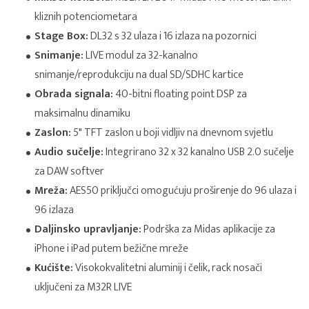
kliznih potenciometara
Stage Box:
DL32 s 32 ulaza i 16 izlaza na pozornici
Snimanje:
LIVE modul za 32-kanalno
snimanje/reprodukciju na dual SD/SDHC kartice
Obrada signala:
40-bitni floating point DSP za
maksimalnu dinamiku
Zaslon:
5" TFT zaslon u boji vidljiv na dnevnom svjetlu
Audio sučelje:
Integrirano 32 x 32 kanalno USB 2.0 sučelje
za DAW softver
Mreža:
AES50 priključci omogućuju proširenje do 96 ulaza i
96 izlaza
Daljinsko upravljanje:
Podrška za Midas aplikacije za
iPhone i iPad putem bežične mreže
Kućište:
Visokokvalitetni aluminij i čelik, rack nosači
uključeni za M32R LIVE