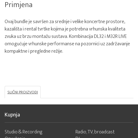
Primjena
Ovaj bundle je savršen za srednje i velike koncertne prostore,
kazališta i rental tvrtke kojima je potrebna vrhunska kvaliteta
zvuka uz brzu montažu sustava. Kombinacija DL32 i M32R LIVE
omogućuje vrhunske performanse na pozornici uz zadržavanje
kompaktne i pregledne režije.
SLIČNI PROIZVODI
Kupnja
Studio & Recording
Radio, TV, broadcast