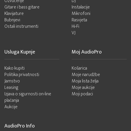
Ozvučenje
DJ
Gitare i bass gitare
Instalacije
Klavijature
Mikrofoni
Bubnjevi
Rasvjeta
Ostali instrumenti
Hi-Fi
VJ
Usluga Kupnje
Moj AudioPro
Kako kupiti
Košarica
Politika privatnosti
Moje narudžbe
Jamstvo
Moja lista želja
Leasing
Moje aukcije
Izjava o sigurnosti on-line
Moji podaci
plaćanja
Aukcije
AudioPro Info