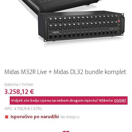
Midas M32R Live + Midas DL32 bundle komplet
Gotovina / Virman
3.258,12 €
Vidjeli ste bolju cijenu na nekom drugom mjestu? Kliknite
OVDJE!
MPC: 4.798,76 € (-32%)
Isporučivo po narudžbi
Na stanju u: