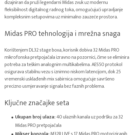
dizajniran da pruži legendarni Midas zvuk uz modernu
fleksibilnost digitalnog radnog toka, omogućujući upravljanje
kompleksnim setupovima uz minimalno zauzeće prostora.
Midas PRO tehnologija i mrežna snaga
Korištenjem DL32 stage boxa, korisnik dobiva 32 Midas PRO
mikrofonska pretpojačala izravno na pozornici, čime se eliminira
potreba za teškim analognim multikabelima. AES50 protokol
osigurava stabilnu vezu s iznimno niskom latencijom, dok 25
vremenski usklađenih mix sabirnica omogućuje savršeno
precizno usmjeravanje signala bez faznih problema.
Ključne značajke seta
Ukupan broj ulaza:
40 ulaznih kanala uz podršku za 32
Midas PRO pretpojačala
Mikser konzola:
M32R LIVE s 17 Midas PRO motoriziranih