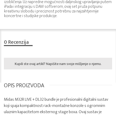
izobličenja. Uz napredne mogućnosti daljinskog upravljanja putem
iPada i integraciju s DAW softverom, ovaj set pruža potpunu
kreativnu slobodu i preciznost potrebnu za najzahtjevnije
koncertne i studijske produkcije.
0
Recenzija
Kupili ste ovaj artikl? Napišite nam svoje mišljenje o njemu.
OPIS PROIZVODA
Midas M32R LIVE + DL32 bundle je profesionalni digitalni sustav
koji spaja kompaktnost rack-montažne konzole s ogromnim
ulaznim kapacitetom eksternog stage boxa. Ovaj sustav je