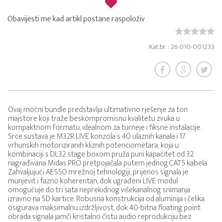
Obavijesti me kad artikl postane raspoloživ
Kat.br. : 26-010-001233
Ovaj moćni bundle predstavlja ultimativno rješenje za ton
majstore koji traže beskompromisnu kvalitetu zvuka u
kompaktnom formatu, idealnom za turneje i fiksne instalacije.
Srce sustava je M32R LIVE konzola s 40 ulaznih kanala i 17
vrhunskih motoriziranih kliznih potenciometara, koja u
kombinaciji s DL32 stage boxom pruža puni kapacitet od 32
nagrađivana Midas PRO pretpojačala putem jednog CAT5 kabela.
Zahvaljujući AES50 mrežnoj tehnologiji, prijenos signala je
munjevit i fazno koherentan, dok ugrađeni LIVE modul
omogućuje do tri sata neprekidnog višekanalnog snimanja
izravno na SD kartice. Robusna konstrukcija od aluminija i čelika
osigurava maksimalnu izdržljivost, dok 40-bitna floating point
obrada signala jamči kristalno čistu audio reprodukciju bez