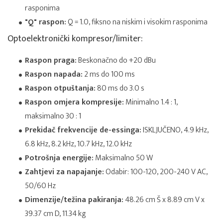
rasponima
"Q" raspon:
Q = 1.0, fiksno na niskim i visokim rasponima
Optoelektronički kompresor/limiter:
Raspon praga:
Beskonačno do +20 dBu
Raspon napada:
2 ms do 100 ms
Raspon otpuštanja:
80 ms do 3.0 s
Raspon omjera kompresije:
Minimalno 1.4 : 1,
maksimalno 30 : 1
Prekidač frekvencije de-essinga:
ISKLJUČENO, 4.9 kHz,
6.8 kHz, 8.2 kHz, 10.7 kHz, 12.0 kHz
Potrošnja energije:
Maksimalno 50 W
Zahtjevi za napajanje:
Odabir: 100-120, 200-240 V AC,
50/60 Hz
Dimenzije/težina pakiranja:
48.26 cm Š x 8.89 cm V x
39.37 cm D, 11.34 kg