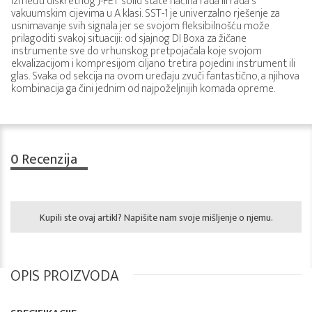
između diskretnog J-FET solid state načina rada ili rada s
vakuumskim cijevima u A klasi. SST-1 je univerzalno rješenje za
usnimavanje svih signala jer se svojom fleksibilnošću može
prilagoditi svakoj situaciji: od sjajnog DI Boxa za žičane
instrumente sve do vrhunskog pretpojačala koje svojom
ekvalizacijom i kompresijom ciljano tretira pojedini instrument ili
glas. Svaka od sekcija na ovom uređaju zvuči fantastično, a njihova
kombinacija ga čini jednim od najpoželjnijih komada opreme.
0
Recenzija
Kupili ste ovaj artikl? Napišite nam svoje mišljenje o njemu.
OPIS PROIZVODA