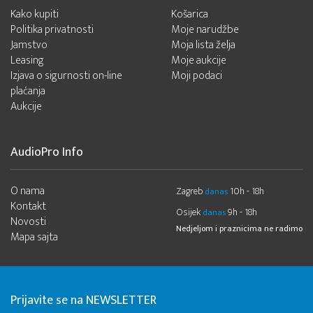
Kako kupiti
Košarica
Politika privatnosti
Moje narudžbe
Jamstvo
Moja lista želja
Leasing
Moje aukcije
Izjava o sigurnosti on-line
Moji podaci
plaćanja
Aukcije
AudioPro Info
O nama
Zagreb
10h - 18h
danas
Kontakt
Osijek
9h - 18h
danas
Novosti
Nedjeljom i praznicima ne radimo
Mapa sajta
Prijavite se na NEWSLETTER