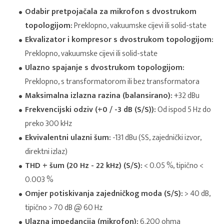
Odabir pretpojačala za mikrofon s dvostrukom
topologijom:
Preklopno, vakuumske cijevi ili solid-state
Ekvalizator i kompresor s dvostrukom topologijom:
Preklopno, vakuumske cijevi ili solid-state
Ulazno spajanje s dvostrukom topologijom:
Preklopno, s transformatorom ili bez transformatora
Maksimalna izlazna razina (balansirano):
+32 dBu
Frekvencijski odziv (+0 / -3 dB (S/S)):
Od ispod 5 Hz do
preko 300 kHz
Ekvivalentni ulazni šum:
-131 dBu (SS, zajednički izvor,
direktni izlaz)
THD + šum (20 Hz - 22 kHz) (S/S):
< 0.05 %, tipično <
0.003 %
Omjer potiskivanja zajedničkog moda (S/S):
> 40 dB,
tipično > 70 dB @ 60 Hz
Ulazna impedancija (mikrofon):
6.200 ohma