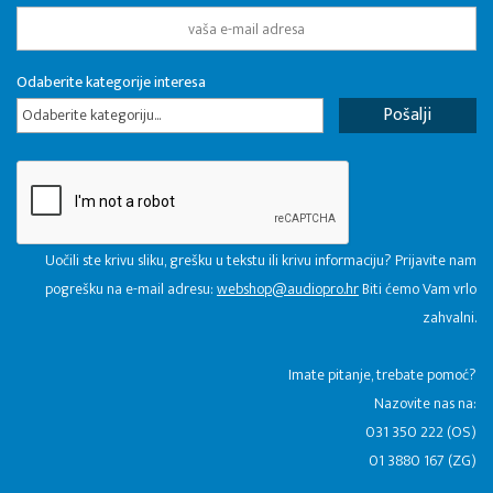
Odaberite kategorije interesa
Odaberite kategoriju...
Uočili ste krivu sliku, grešku u tekstu ili krivu informaciju? Prijavite nam
pogrešku na e-mail adresu:
webshop@audiopro.hr
Biti ćemo Vam vrlo
zahvalni.
​Imate pitanje, trebate pomoć?
Nazovite nas na:
031 350 222 (OS)
01 3880 167 (ZG)