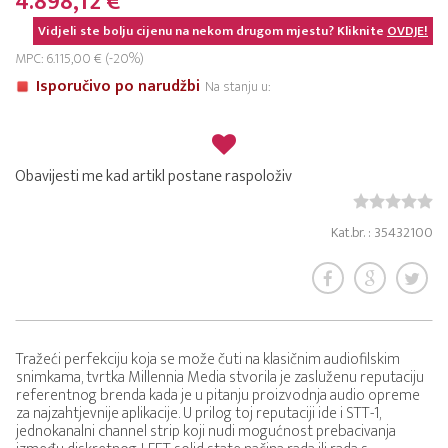
4.898,12 €
Vidjeli ste bolju cijenu na nekom drugom mjestu? Kliknite
OVDJE!
MPC: 6.115,00 € (-20%)
Isporučivo po narudžbi
Na stanju u:
Obavijesti me kad artikl postane raspoloživ
Kat.br. : 35432100
Tražeći perfekciju koja se može čuti na klasičnim audiofilskim
snimkama, tvrtka Millennia Media stvorila je zasluženu reputaciju
referentnog brenda kada je u pitanju proizvodnja audio opreme
za najzahtjevnije aplikacije. U prilog toj reputaciji ide i STT-1,
jednokanalni channel strip koji nudi mogućnost prebacivanja