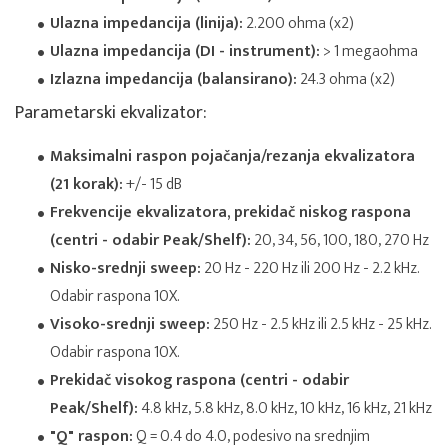
Ulazna impedancija (linija):
2.200 ohma (x2)
Ulazna impedancija (DI - instrument):
> 1 megaohma
Izlazna impedancija (balansirano):
24.3 ohma (x2)
Parametarski ekvalizator:
Maksimalni raspon pojačanja/rezanja ekvalizatora
(21 korak):
+/- 15 dB
Frekvencije ekvalizatora, prekidač niskog raspona
(centri - odabir Peak/Shelf):
20, 34, 56, 100, 180, 270 Hz
Nisko-srednji sweep:
20 Hz - 220 Hz ili 200 Hz - 2.2 kHz.
Odabir raspona 10X.
Visoko-srednji sweep:
250 Hz - 2.5 kHz ili 2.5 kHz - 25 kHz.
Odabir raspona 10X.
Prekidač visokog raspona (centri - odabir
Peak/Shelf):
4.8 kHz, 5.8 kHz, 8.0 kHz, 10 kHz, 16 kHz, 21 kHz
"Q" raspon:
Q = 0.4 do 4.0, podesivo na srednjim