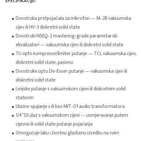
SPECIFIKACIJE:
Dvostruka pretpojačala za mikrofon — M-2B vakuumska
cijev ili HV-3 diskretni solid state
Dvostruki NSEQ-2 mastering-grade parametarski
ekvalizatori — vakuumska cijev ili diskretni solid state
Tri opto kompresor/limiter putanje — TCL vakuumska cijev,
diskretni solid state, pasivno
Dvostruke opto De-Esser putanje — vakuumska cijev ili
diskretni solid state
Linijske putanje s vakuumskom cijevi ili diskretnim solid
stateom
Ulazno spajanje s ili bez MIT-01 audio transformatora
1/4” DI ulaz s vakuumskom cijevi — usmjeravanje putem
cijevne ili solid state putanje pojačanja
Omogućuje laku i životnu glazbenu izvedbu na svim