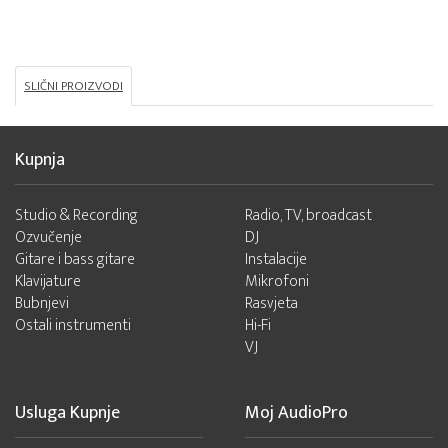
SLIČNI PROIZVODI
Kupnja
Studio & Recording
Radio, TV, broadcast
Ozvučenje
DJ
Gitare i bass gitare
Instalacije
Klavijature
Mikrofoni
Bubnjevi
Rasvjeta
Ostali instrumenti
Hi-Fi
VJ
Usluga Kupnje
Moj AudioPro