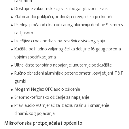
razinama
Dostupne vakuumske cijevi za bogat glazbeni zvuk
Zlatni audio priključci, podnožja cijevi, releji i prekidači
Prednja ploča od ekstrudiranog aluminija debljine 9.5 mm s
radijusom
Izdržljiva crna anodizirana završnica visokog sjaja
Kućište od hladno valjanog čelika debljine 16 gauge prema
vojnim specifikacijama
Ultra-čisto toroidno napajanje: unutarnje podkućište
Ručno obrađeni aluminijski potenciometri, osvijetljeni IT&T
gumbi
Mogami Neglex OFC audio ožičenje
Srebrno-teflonsko ožičenje za napajanje
Pravi audio VU mjerač za izlaznu razinu ili smanjenje
dinamičkog pojačanja
Mikrofonska pretpojačala i općenito: