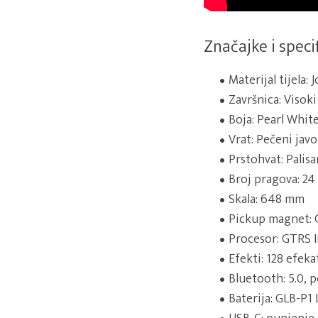
Značajke i specif
Materijal tijela: 
Završnica: Visoki 
Boja: Pearl Whit
Vrat: Pečeni javo
Prstohvat: Palis
Broj pragova: 2
Skala: 648 mm
Pickup magnet: 
Procesor: GTRS I
Efekti: 128 efek
Bluetooth: 5.0, 
Baterija: GLB-P1