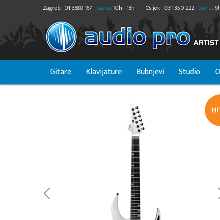
Zagreb
01 3880 167
Danas
10h - 18h
Osijek
031 350 222
Danas
9h
Gitare
Klavijature
Bubnjevi
Studio
O
H