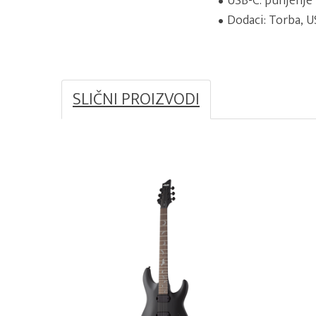
USB-C: punjenje 
Dodaci: Torba, US
SLIČNI PROIZVODI