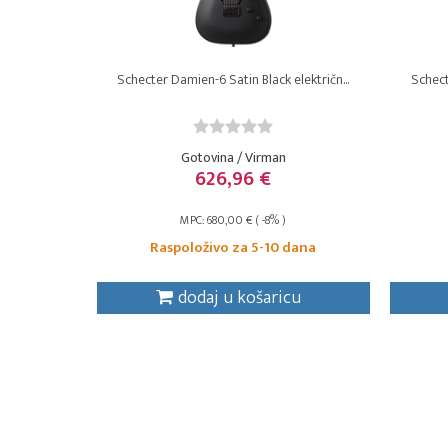
Schecter Damien-6 Satin Black električn...
Schect
Gotovina / Virman
626,96 €
MPC: 680,00 € ( -8% )
Raspoloživo za 5-10 dana
dodaj u košaricu