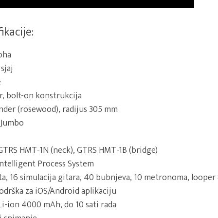
ikacije:
Joha
sjaj
e
r, bolt-on konstrukcija
ander (rosewood), radijus 305 mm
4 Jumbo
GTRS HMT-1N (neck), GTRS HMT-1B (bridge)
ntelligent Process System
ata, 16 simulacija gitara, 40 bubnjeva, 10 metronoma, looper
podrška za iOS/Android aplikaciju
 Li-ion 4000 mAh, do 10 sati rada