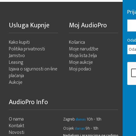
Pri
Usluga Kupnje
Moj AudioPro
Odab
Kako kupiti
Košarica
Politika privatnosti
Moje narudžbe
Odab
Jamstvo
Moja lista želja
Leasing
Moje aukcije
Izjava o sigurnosti on-line
Moji podaci
plaćanja
Aukcije
AudioPro Info
O nama
Zagreb
10h - 18h
danas
Kontakt
Osijek
9h - 18h
danas
Novosti
Nedjeljom i praznicima ne radimo