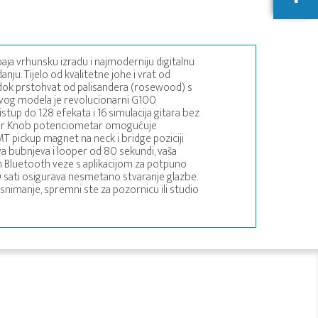
aja vrhunsku izradu i najmoderniju digitalnu
ju. Tijelo od kvalitetne johe i vrat od
 dok prstohvat od palisandera (rosewood) s
ovog modela je revolucionarni G100
stup do 128 efekata i 16 simulacija gitara bez
er Knob potenciometar omogućuje
 pickup magnet na neck i bridge poziciji
a bubnjeva i looper od 80 sekundi, vaša
m Bluetooth veze s aplikacijom za potpuno
10 sati osigurava nesmetano stvaranje glazbe.
i snimanje, spremni ste za pozornicu ili studio