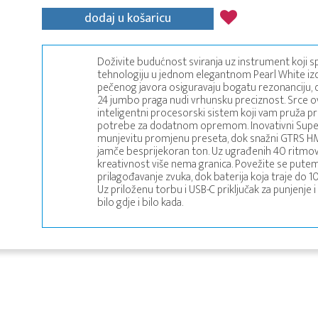
dodaj u košaricu
Doživite budućnost sviranja uz instrument koji sp
tehnologiju u jednom elegantnom Pearl White izdan
pečenog javora osiguravaju bogatu rezonanciju,
24 jumbo praga nudi vrhunsku preciznost. Srce 
inteligentni procesorski sistem koji vam pruža pri
potrebe za dodatnom opremom. Inovativni Sup
munjevitu promjenu preseta, dok snažni GTRS HMT
jamče besprijekoran ton. Uz ugrađenih 40 ritmov
kreativnost više nema granica. Povežite se pute
prilagođavanje zvuka, dok baterija koja traje do 
Uz priloženu torbu i USB-C priključak za punjenje 
bilo gdje i bilo kada.