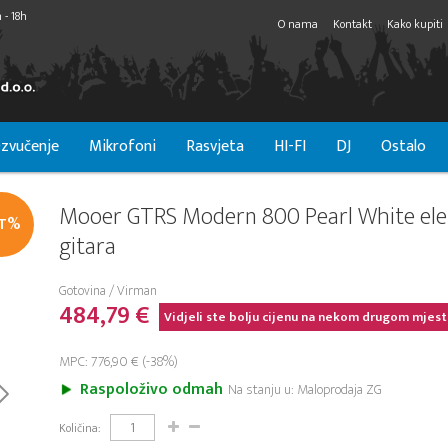
 - 18h
O nama
Kontakt
Kako kupiti
zvučenje
Mikrofoni
Rasvjeta
HI-FI
DJ
Ostalo
Mooer GTRS Modern 800 Pearl White ele
IT%
gitara
Gotovina / Virman
484,79 €
Vidjeli ste bolju cijenu na nekom drugom mjest
MPC: 776,90 € (-38%)
Raspoloživo odmah
Na stanju u: Maloprodaja ZG
Količina: