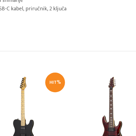
i snimanje
B-C kabel, priručnik, 2 ključa
HIT%