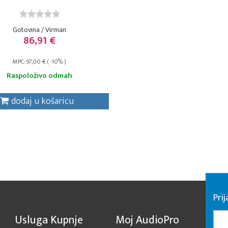
Gotovina / Virman
86,91 €
MPC: 97,00 € ( -10% )
Raspoloživo odmah
dodaj u košaricu
Pri
Usluga Kupnje
Moj AudioPro