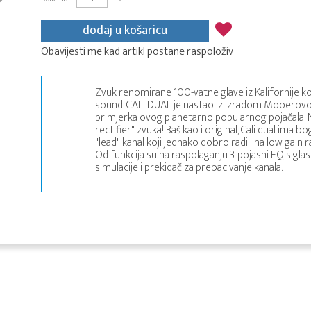
dodaj u košaricu
Obavijesti me kad artikl postane raspoloživ
Zvuk renomirane 100-vatne glave iz Kalifornije ko
sound. CALI DUAL je nastao iz izradom Mooerov
primjerka ovog planetarno popularnog pojačala. N
rectifier" zvuka! Baš kao i original, Cali dual ima bo
"lead" kanal koji jednako dobro radi i na low gain 
Od funkcija su na raspolaganju 3-pojasni EQ s gla
simulacije i prekidač za prebacivanje kanala.