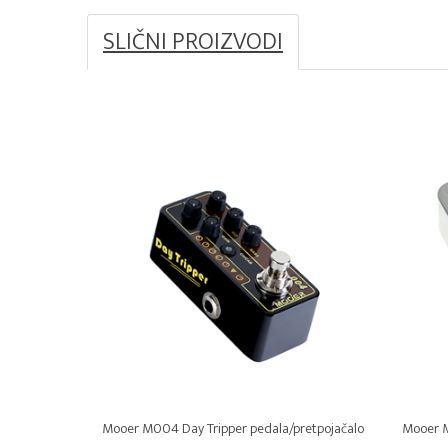
SLIČNI PROIZVODI
Mooer M004 Day Tripper pedala/pretpojačalo
Mooer M