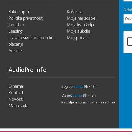
Odab
Kako kupiti
Košarica
Politika privatnosti
Moje narudžbe
Odab
Jamstvo
Moja lista želja
Leasing
Moje aukcije
Izjava o sigurnosti on-line
Moji podaci
plaćanja
Aukcije
AudioPro Info
O nama
Zagreb
9h - 13h
danas
Kontakt
Osijek
9h - 13h
danas
Novosti
Nedjeljom i praznicima ne radimo
Mapa sajta