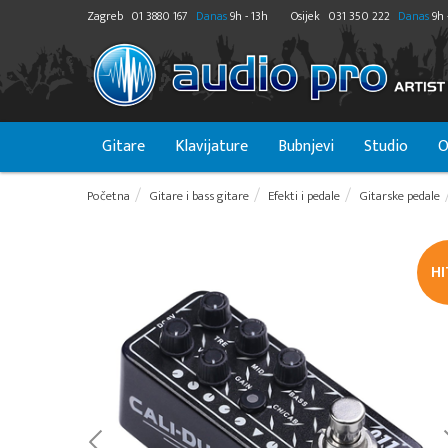
Zagreb
01 3880 167
Danas
9h - 13h
Osijek
031 350 222
Danas
9h 
Gitare
Klavijature
Bubnjevi
Studio
O
Početna
Gitare i bass gitare
Efekti i pedale
Gitarske pedale
H