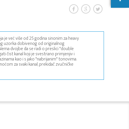
ja je već više od 25 godina sinonim za heavy
og uzorka dobivenog od originalnog
ema dvojbe da se radi o preslici "double
gati čist kanal koji je svestrano primjenjiv i
razinama kao i s jako "nabrijanim" tonovima.
snoćom za svaki kanal, prekidač zvučničke