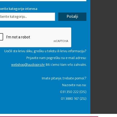
erite kategorije interesa
erite kategoriju...
Uočili ste krivu sliku, grešku u tekstu ili krivu informaciju?
Prijavite nam pogrešku na e-mail adresu:
webshop@audiopro.hr
Biti ćemo Vam vrlo zahvalni.
​Imate pitanje, trebate pomoć?
Nazovite nas na:
031 350 222 (OS)
01 3880 167 (ZG)