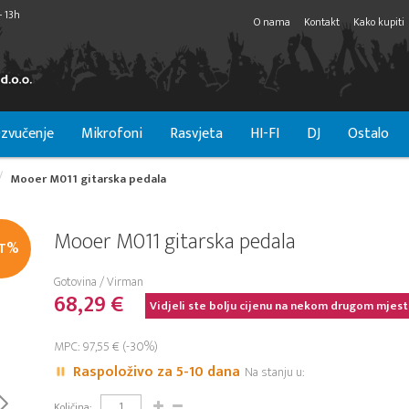
- 13h
O nama
Kontakt
Kako kupiti
zvučenje
Mikrofoni
Rasvjeta
HI-FI
DJ
Ostalo
Mooer M011 gitarska pedala
Mooer M011 gitarska pedala
IT%
Gotovina / Virman
68,29 €
Vidjeli ste bolju cijenu na nekom drugom mjest
MPC: 97,55 € (-30%)
Raspoloživo za 5-10 dana
Na stanju u:
Količina: