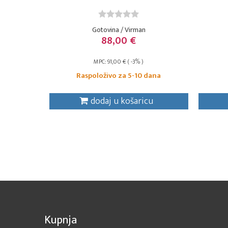
Gotovina / Virman
88,00 €
MPC: 91,00 € ( -3% )
Raspoloživo za 5-10 dana
dodaj u košaricu
Kupnja