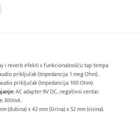
y i reverb efekti s funkcionalnošću tap tempa.
udio priključak (Impedancija: 1 meg Ohm).
udio priključak (Impedancija: 100 Ohm).
janje:
AC adapter 9V DC, negativni centar.
e:
300mA.
mm (dubina) x 42 mm (širina) x 52 mm (visina).