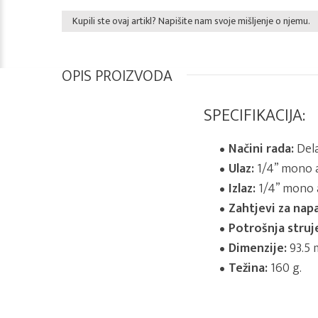
Kupili ste ovaj artikl? Napišite nam svoje mišljenje o njemu.
OPIS PROIZVODA
SPECIFIKACIJA:
Načini rada:
Dela
Ulaz:
1/4” mono a
Izlaz:
1/4” mono a
Zahtjevi za napa
Potrošnja struj
Dimenzije:
93.5 
Težina:
160 g.