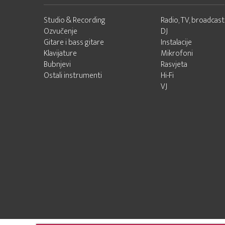
Studio & Recording
Radio, TV, broadcast
Ozvučenje
DJ
Gitare i bass gitare
Instalacije
Klavijature
Mikrofoni
Bubnjevi
Rasvjeta
Ostali instrumenti
Hi-Fi
VJ