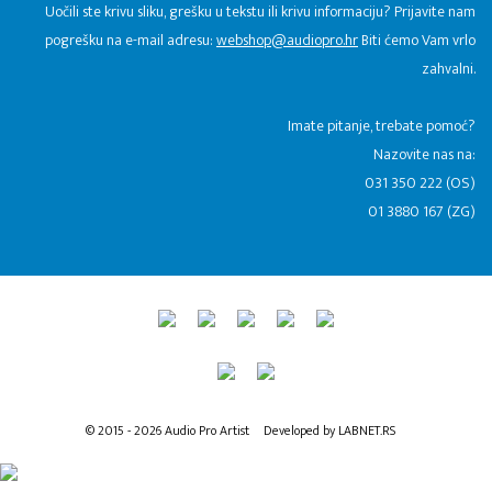
Uočili ste krivu sliku, grešku u tekstu ili krivu informaciju? Prijavite nam
pogrešku na e-mail adresu:
webshop@audiopro.hr
Biti ćemo Vam vrlo
zahvalni.
​Imate pitanje, trebate pomoć?
Nazovite nas na:
031 350 222 (OS)
01 3880 167 (ZG)
© 2015 - 2026 Audio Pro Artist
Developed by LABNET.RS