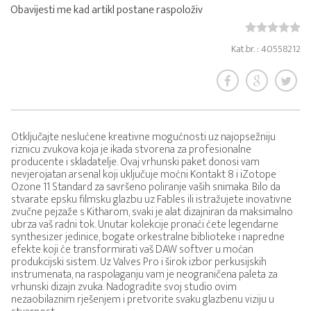
Obavijesti me kad artikl postane raspoloživ
Kat.br. : 40558212
Otključajte neslućene kreativne mogućnosti uz najopsežniju
riznicu zvukova koja je ikada stvorena za profesionalne
producente i skladatelje. Ovaj vrhunski paket donosi vam
nevjerojatan arsenal koji uključuje moćni Kontakt 8 i iZotope
Ozone 11 Standard za savršeno poliranje vaših snimaka. Bilo da
stvarate epsku filmsku glazbu uz Fables ili istražujete inovativne
zvučne pejzaže s Kitharom, svaki je alat dizajniran da maksimalno
ubrza vaš radni tok. Unutar kolekcije pronaći ćete legendarne
synthesizer jedinice, bogate orkestralne biblioteke i napredne
efekte koji će transformirati vaš DAW softver u moćan
produkcijski sistem. Uz Valves Pro i širok izbor perkusijskih
instrumenata, na raspolaganju vam je neograničena paleta za
vrhunski dizajn zvuka. Nadogradite svoj studio ovim
nezaobilaznim rješenjem i pretvorite svaku glazbenu viziju u