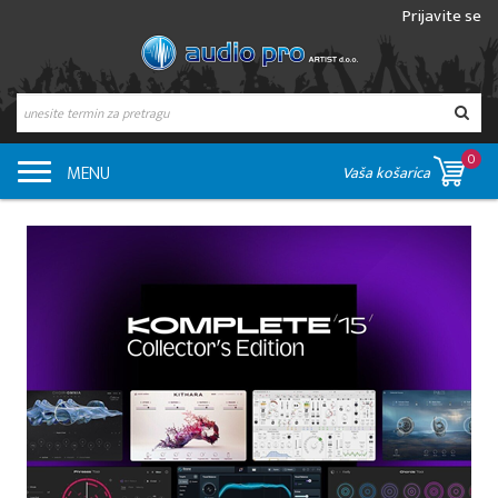
Prijavite se
0
MENU
Vaša košarica