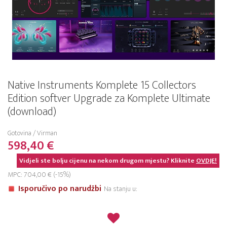
Native Instruments Komplete 15 Collectors
Edition softver Upgrade za Komplete Ultimate
(download)
Gotovina / Virman
598,40 €
Vidjeli ste bolju cijenu na nekom drugom mjestu? Kliknite
OVDJE!
MPC: 704,00 € (-15%)
Isporučivo po narudžbi
Na stanju u: