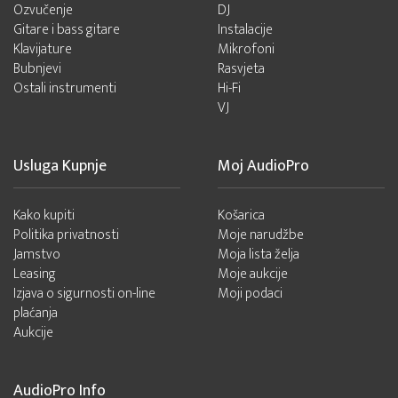
Ozvučenje
DJ
Gitare i bass gitare
Instalacije
Klavijature
Mikrofoni
Bubnjevi
Rasvjeta
Ostali instrumenti
Hi-Fi
VJ
Usluga Kupnje
Moj AudioPro
Kako kupiti
Košarica
Politika privatnosti
Moje narudžbe
Jamstvo
Moja lista želja
Leasing
Moje aukcije
Izjava o sigurnosti on-line
Moji podaci
plaćanja
Aukcije
AudioPro Info