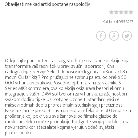
Obavijesti me kad artikl postane raspoloživ
Kat.br. : 40558217
Otključajte puni potencijal svog studija uz masivnu kolekciju koja
transformira vaš radni tok u pravi zvučni laboratorij. Ova
nadogradnja s verzije Select donosi vam legendarni Kontakt 8 i
moćni Guitar Rig 7 Pro, pružajući neiscrpnu paletu od preko 50
000 vrhunskih zvukova. Posebno optimizirana za vlasnike S-
Series MK3 kontrolera, ova kolekcija osigurava besprijekornu
integraciju s vašim DAW softverom za vrhunsku izražajnost pri
svakom dodiru tipke. Uz iZotope Ozone 11 Standard, vaši će
miksevi odmah dobiti profesionalni studijski sjaj i preciznost.
Paket uključuje preko 95 instrumenata i efekata te 50 tematskih
proširenja koji pokrivaju sve žanrove, od filmske glazbe do
moderne elektroničke produkcije. Podignite svoju produkciju na
novu razinu koristeći alate kojima vjeruju vodeći svjetski
profesionalci.