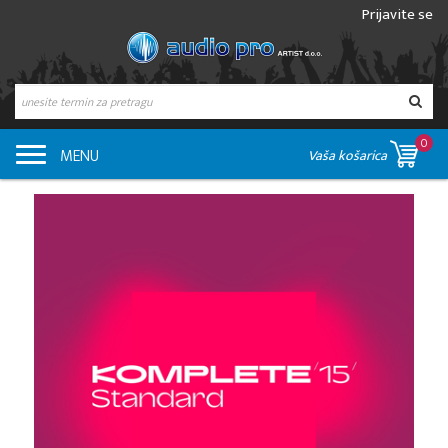
Prijavite se
0
MENU
Vaša košarica