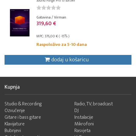
Sound Forge Pro 15 softver
Gotovina / Virman
319,60 €
MPC: 376,00 € ( -15% )
Raspoloživo za 5-10 dana
dodaj u košaricu
Kupnja
Studio & Recording
Radio, TV, broadcast
Ozvučenje
DJ
Gitare i bass gitare
Instalacije
Klavijature
Mikrofoni
Bubnjevi
Rasvjeta