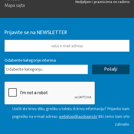
Nedjeljom i praznicima ne radimo
Mapa sajta
Prijavite se na NEWSLETTER
Odaberite kategorije interesa
Odaberite kategoriju...
Uočili ste krivu sliku, grešku u tekstu ili krivu informaciju? Prijavite nam
pogrešku na e-mail adresu:
webshop@audiopro.hr
Biti ćemo Vam vrlo
zahvalni.