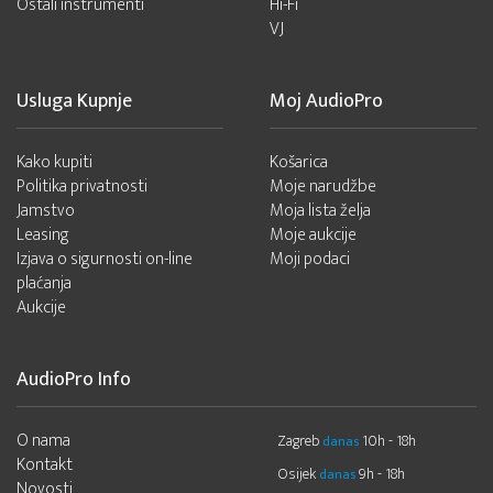
Ostali instrumenti
Hi-Fi
VJ
Usluga Kupnje
Moj AudioPro
Kako kupiti
Košarica
Politika privatnosti
Moje narudžbe
Jamstvo
Moja lista želja
Leasing
Moje aukcije
Izjava o sigurnosti on-line
Moji podaci
plaćanja
Aukcije
AudioPro Info
O nama
Zagreb
10h - 18h
danas
Kontakt
Osijek
9h - 18h
danas
Novosti