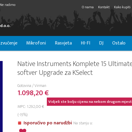
Ne radimo
O nama
Kontakt
Kako kupiti
zvučenje
Mikrofoni
Rasvjeta
HI-FI
DJ
Ostalo
Native Instruments Komplete 15 Ultimate
softver Upgrade za KSelect
Gotovina / Virman
1.098,20 €
Vidjeli ste bolju cijenu na nekom drugom mjest
MPC: 1.292,00 €
(-15%)
Isporučivo po narudžbi
Na stanju u: