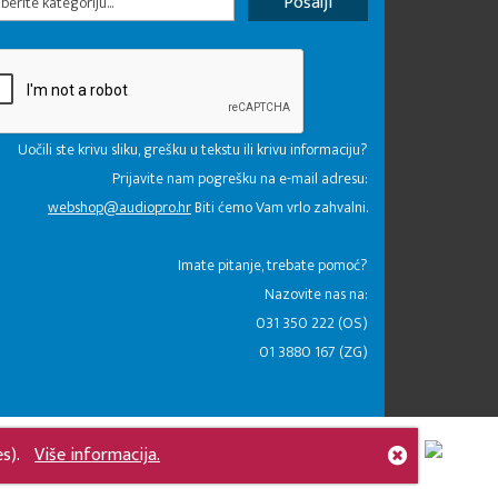
erite kategoriju...
Uočili ste krivu sliku, grešku u tekstu ili krivu informaciju?
Prijavite nam pogrešku na e-mail adresu:
webshop@audiopro.hr
Biti ćemo Vam vrlo zahvalni.
​Imate pitanje, trebate pomoć?
Nazovite nas na:
031 350 222 (OS)
01 3880 167 (ZG)
es).
Više informacija.