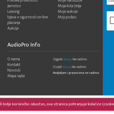
Politika privatnosti
Moje narudžbe
Odab
Jamstvo
Moja lista želja
Leasing
Moje aukcije
Izjava o sigurnosti on-line
Moji podaci
plaćanja
Aukcije
AudioPro Info
O nama
Zagreb
Ne radimo
danas
Kontakt
Osijek
Ne radimo
danas
Novosti
Nedjeljom i praznicima ne radimo
Mapa sajta
 bolje korisničko iskustvo, ova stranica pohranjuje kolačiće (cooki