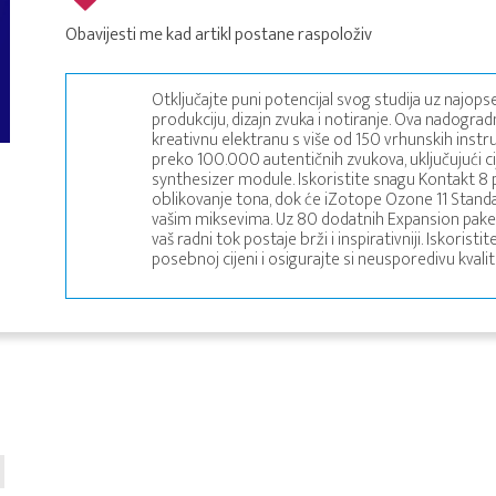
Obavijesti me kad artikl postane raspoloživ
Otključajte puni potencijal svog studija uz najop
produkciju, dizajn zvuka i notiranje. Ova nadogra
kreativnu elektranu s više od 150 vrhunskih instr
preko 100.000 autentičnih zvukova, uključujući c
synthesizer module. Iskoristite snagu Kontakt 8 
oblikovanje tona, dok će iZotope Ozone 11 Standa
vašim miksevima. Uz 80 dodatnih Expansion paketa
vaš radni tok postaje brži i inspirativniji. Iskorist
posebnoj cijeni i osigurajte si neusporedivu kval