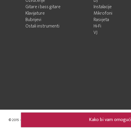
Ozvučenje
DJ
Gitare i bass gitare
Instalacije
Klavijature
Mikrofoni
Bubnjevi
Rasvjeta
Ostali instrumenti
Hi-Fi
VJ
Kako bi vam omogućili
© 2015 - 2026 Audio Pro Artist
Developed by LABNET.RS