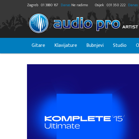
Zagreb
01 3880 167
Danas
Ne radimo
Osijek
031 350 222
Danas
Gitare
Klavijature
Bubnjevi
Studio
O