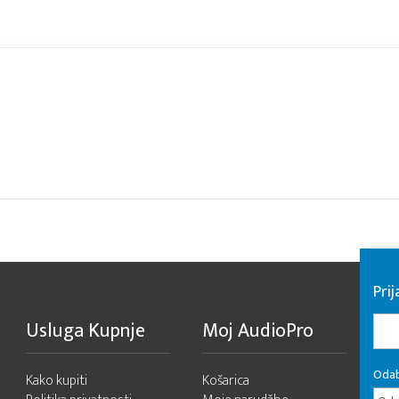
Pri
Usluga Kupnje
Moj AudioPro
Odab
Kako kupiti
Košarica