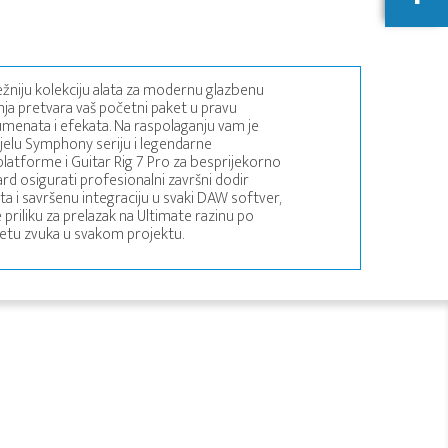
sežniju kolekciju alata za modernu glazbenu
dnja pretvara vaš početni paket u pravu
umenata i efekata. Na raspolaganju vam je
ijelu Symphony seriju i legendarne
platforme i Guitar Rig 7 Pro za besprijekorno
rd osigurati profesionalni završni dodir
 i savršenu integraciju u svaki DAW softver,
ite priliku za prelazak na Ultimate razinu po
itetu zvuka u svakom projektu.