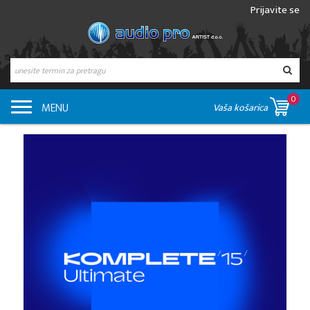
Prijavite se
0
MENU
Vaša košarica