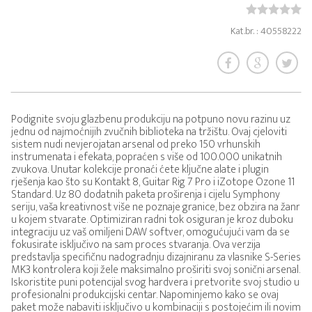
Kat.br. : 40558222
Podignite svoju glazbenu produkciju na potpuno novu razinu uz
jednu od najmoćnijih zvučnih biblioteka na tržištu. Ovaj cjeloviti
sistem nudi nevjerojatan arsenal od preko 150 vrhunskih
instrumenata i efekata, popraćen s više od 100.000 unikatnih
zvukova. Unutar kolekcije pronaći ćete ključne alate i plugin
rješenja kao što su Kontakt 8, Guitar Rig 7 Pro i iZotope Ozone 11
Standard. Uz 80 dodatnih paketa proširenja i cijelu Symphony
seriju, vaša kreativnost više ne poznaje granice, bez obzira na žanr
u kojem stvarate. Optimiziran radni tok osiguran je kroz duboku
integraciju uz vaš omiljeni DAW softver, omogućujući vam da se
fokusirate isključivo na sam proces stvaranja. Ova verzija
predstavlja specifičnu nadogradnju dizajniranu za vlasnike S-Series
MK3 kontrolera koji žele maksimalno proširiti svoj sonični arsenal.
Iskoristite puni potencijal svog hardvera i pretvorite svoj studio u
profesionalni produkcijski centar. Napominjemo kako se ovaj
paket može nabaviti isključivo u kombinaciji s postojećim ili novim