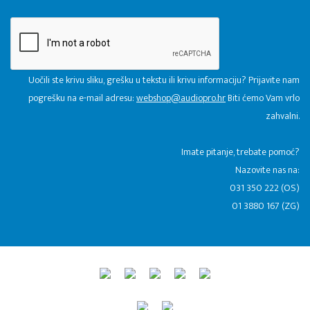
Uočili ste krivu sliku, grešku u tekstu ili krivu informaciju? Prijavite nam
pogrešku na e-mail adresu:
webshop@audiopro.hr
Biti ćemo Vam vrlo
zahvalni.
​Imate pitanje, trebate pomoć?
Nazovite nas na:
031 350 222 (OS)
01 3880 167 (ZG)