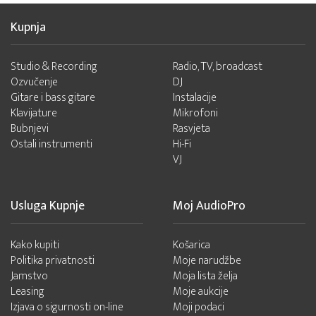
Kupnja
Studio & Recording
Radio, TV, broadcast
Ozvučenje
DJ
Gitare i bass gitare
Instalacije
Klavijature
Mikrofoni
Bubnjevi
Rasvjeta
Ostali instrumenti
Hi-Fi
VJ
Usluga Kupnje
Moj AudioPro
Kako kupiti
Košarica
Politika privatnosti
Moje narudžbe
Jamstvo
Moja lista želja
Leasing
Moje aukcije
Izjava o sigurnosti on-line
Moji podaci