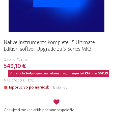
Native Instruments Komplete 15 Ultimate
Edition softver Upgrade za S-Series MK3
Gotovina / Virman
549,10 €
Vidjeli ste bolju cijenu na nekom drugom mjestu? Kliknite
OVDJE!
MPC: 646,00 € (-15%)
Isporučivo po narudžbi
Na stanju u:
Obavijesti me kad artikl postane raspoloživ