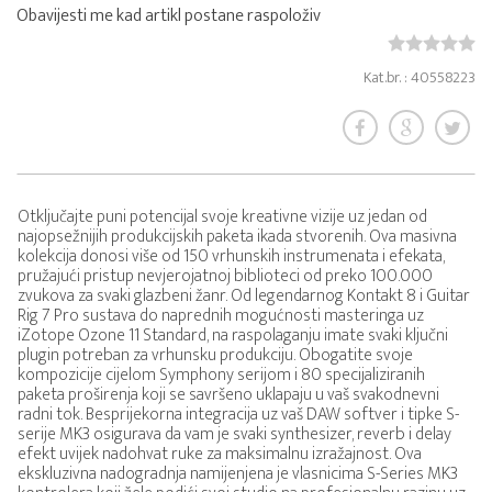
Obavijesti me kad artikl postane raspoloživ
Kat.br. : 40558223
Otključajte puni potencijal svoje kreativne vizije uz jedan od
najopsežnijih produkcijskih paketa ikada stvorenih. Ova masivna
kolekcija donosi više od 150 vrhunskih instrumenata i efekata,
pružajući pristup nevjerojatnoj biblioteci od preko 100.000
zvukova za svaki glazbeni žanr. Od legendarnog Kontakt 8 i Guitar
Rig 7 Pro sustava do naprednih mogućnosti masteringa uz
iZotope Ozone 11 Standard, na raspolaganju imate svaki ključni
plugin potreban za vrhunsku produkciju. Obogatite svoje
kompozicije cijelom Symphony serijom i 80 specijaliziranih
paketa proširenja koji se savršeno uklapaju u vaš svakodnevni
radni tok. Besprijekorna integracija uz vaš DAW softver i tipke S-
serije MK3 osigurava da vam je svaki synthesizer, reverb i delay
efekt uvijek nadohvat ruke za maksimalnu izražajnost. Ova
ekskluzivna nadogradnja namijenjena je vlasnicima S-Series MK3