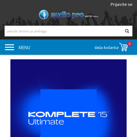
Prijavite se
0
MENU
Vaša košarica