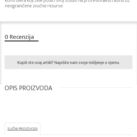
kontrolera koji žele podići svoj studio na profesionalnu razinu uz
neograničene zvučne resurse.
0
Recenzija
Kupili ste ovaj artikl? Napišite nam svoje mišljenje o njemu.
OPIS PROIZVODA
SLIČNI PROIZVODI