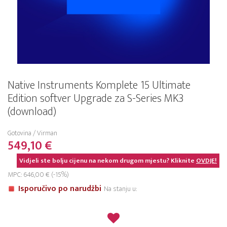
Native Instruments Komplete 15 Ultimate
Edition softver Upgrade za S-Series MK3
(download)
Gotovina / Virman
549,10 €
Vidjeli ste bolju cijenu na nekom drugom mjestu? Kliknite
OVDJE!
MPC: 646,00 € (-15%)
Isporučivo po narudžbi
Na stanju u: