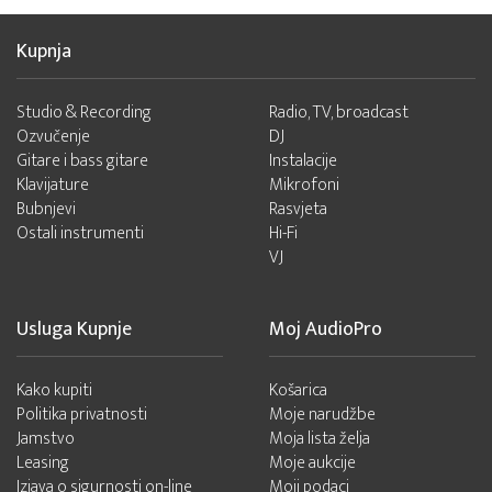
Kupnja
Studio & Recording
Radio, TV, broadcast
Ozvučenje
DJ
Gitare i bass gitare
Instalacije
Klavijature
Mikrofoni
Bubnjevi
Rasvjeta
Ostali instrumenti
Hi-Fi
VJ
Usluga Kupnje
Moj AudioPro
Kako kupiti
Košarica
Politika privatnosti
Moje narudžbe
Jamstvo
Moja lista želja
Leasing
Moje aukcije
Izjava o sigurnosti on-line
Moji podaci