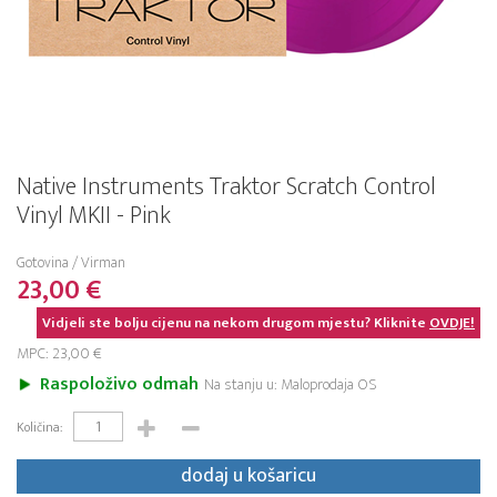
Native Instruments Traktor Scratch Control
Vinyl MKII - Pink
Gotovina / Virman
23,00 €
Vidjeli ste bolju cijenu na nekom drugom mjestu? Kliknite
OVDJE!
MPC: 23,00 €
Raspoloživo odmah
Na stanju u: Maloprodaja OS
Količina:
dodaj u košaricu