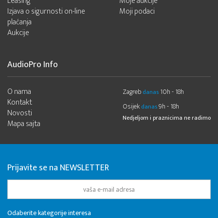
Leasing
Moje aukcije
Izjava o sigurnosti on-line
Moji podaci
plaćanja
Aukcije
AudioPro Info
O nama
Zagreb
10h - 18h
danas
Kontakt
Osijek
9h - 18h
danas
Novosti
Nedjeljom i praznicima ne radimo
Mapa sajta
Prijavite se na NEWSLETTER
Odaberite kategorije interesa