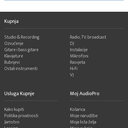
Kupnja
Studio & Recording
Radio, TV, broadcast
Ozvučenje
DJ
Gitare i bass gitare
Instalacije
Klavijature
Mikrofoni
Bubnjevi
Rasvjeta
Ostali instrumenti
Hi-Fi
VJ
Usluga Kupnje
Moj AudioPro
Kako kupiti
Košarica
Politika privatnosti
Moje narudžbe
Jamstvo
Moja lista želja