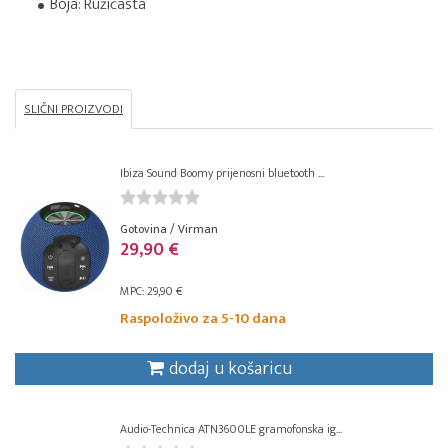
Boja: Ružičasta
SLIČNI PROIZVODI
Ibiza Sound Boomy prijenosni bluetooth ...
Gotovina / Virman
29,90 €
MPC: 29,90 €
Raspoloživo za 5-10 dana
dodaj u košaricu
Audio-Technica ATN3600LE gramofonska ig...