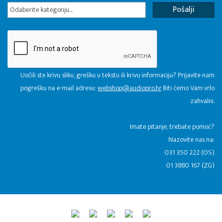
Odaberite kategoriju...
Uočili ste krivu sliku, grešku u tekstu ili krivu informaciju? Prijavite nam
pogrešku na e-mail adresu:
webshop@audiopro.hr
Biti ćemo Vam vrlo
zahvalni.
​Imate pitanje, trebate pomoć?
Nazovite nas na:
031 350 222 (OS)
01 3880 167 (ZG)