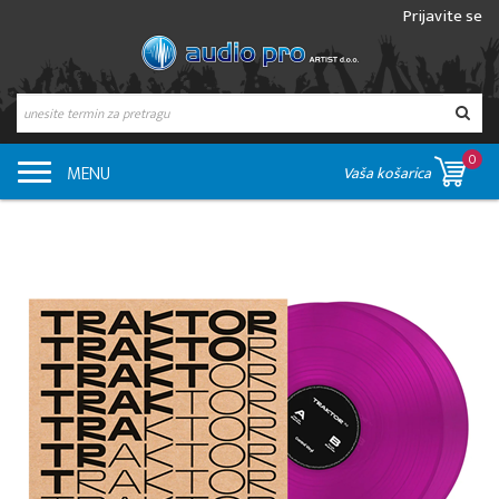
Prijavite se
0
MENU
Vaša košarica