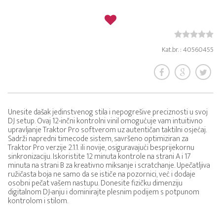
Kat.br. : 40560455
Unesite dašak jedinstvenog stila i nepogrešive preciznosti u svoj
DJ setup. Ovaj 12-inčni kontrolni vinil omogućuje vam intuitivno
upravljanje Traktor Pro softverom uz autentičan taktilni osjećaj.
Sadrži napredni timecode sistem, savršeno optimiziran za
Traktor Pro verzije 2.1.1. ili novije, osiguravajući besprijekornu
sinkronizaciju. Iskoristite 12 minuta kontrole na strani A i 17
minuta na strani B za kreativno miksanje i scratchanje. Upečatljiva
ružičasta boja ne samo da se ističe na pozornici, već i dodaje
osobni pečat vašem nastupu. Donesite fizičku dimenziju
digitalnom DJ-anju i dominirajte plesnim podijem s potpunom
kontrolom i stilom.