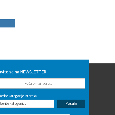
javite se na NEWSLETTER
erite kategorije interesa
erite kategoriju...