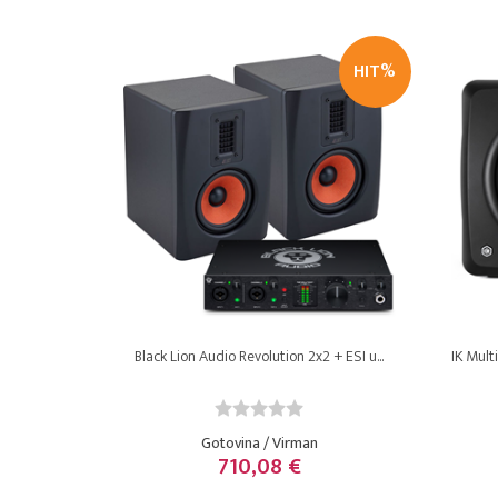
HIT%
Black Lion Audio Revolution 2x2 + ESI u...
IK Mult
Gotovina / Virman
710,08 €