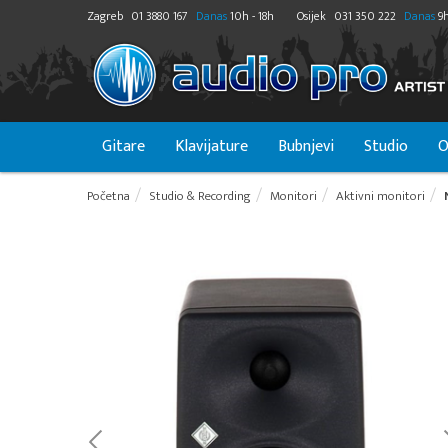
Zagreb
01 3880 167
Danas
10h - 18h
Osijek
031 350 222
Danas
9h
Gitare
Klavijature
Bubnjevi
Studio
O
Početna
Studio & Recording
Monitori
Aktivni monitori