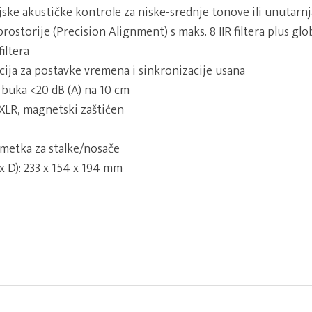
jske akustičke kontrole za niske-srednje tonove ili unutarnj
rostorije (Precision Alignment) s maks. 8 IIR filtera plus glo
iltera
cija za postavke vremena i sinkronizacije usana
buka <20 dB (A) na 10 cm
i XLR, magnetski zaštićen
metka za stalke/nosače
x D): 233 x 154 x 194 mm