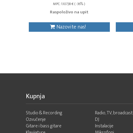
MPC: 1.107,18 € ( -36% )
Raspoloživo na upit
Nazovite nas!
Kupnja
Studio & Recording
Radio, TV, broadcast
Ozvučenje
DJ
Gitare i bass gitare
Instalacije
Klavijature
Mikrofoni