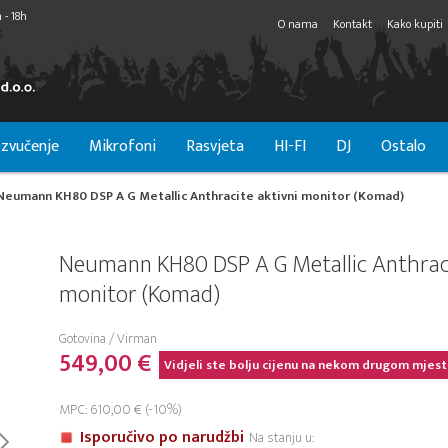
 - 18h
O nama
Kontakt
Kako kupiti
zvučenje
Mikrofoni
Rasvjeta
HI-FI
DJ
Ostalo
Neumann KH80 DSP A G Metallic Anthracite aktivni monitor (Komad)
Neumann KH80 DSP A G Metallic Anthraci
monitor (Komad)
Gotovina / Virman
549,00 €
Vidjeli ste bolju cijenu na nekom drugom mjest
MPC: 610,00 € (-10%)
Isporučivo po narudžbi
Na stanju u: