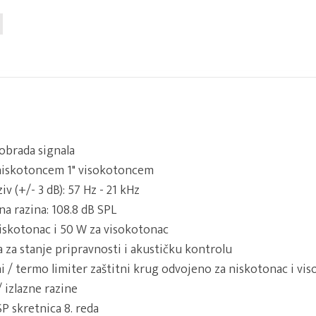
obrada signala
 niskotoncem 1" visokotoncem
iv (+/- 3 dB): 57 Hz - 21 kHz
na razina: 108.8 dB SPL
iskotonac i 50 W za visokotonac
a za stanje pripravnosti i akustičku kontrolu
ni / termo limiter zaštitni krug odvojeno za niskotonac i vi
 izlazne razine
P skretnica 8. reda