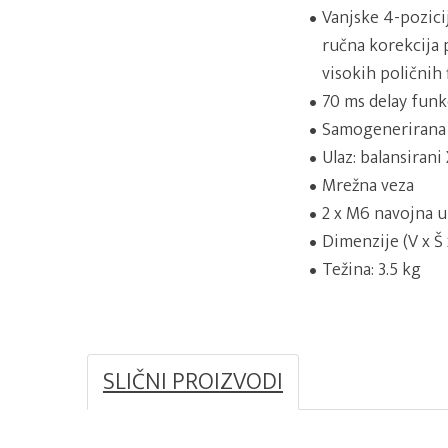
Vanjske 4-pozici
ručna korekcija p
visokih poličnih f
70 ms delay funk
Samogenerirana 
Ulaz: balansiran
Mrežna veza
2 x M6 navojna u
Dimenzije (V x Š 
Težina: 3.5 kg
SLIČNI PROIZVODI