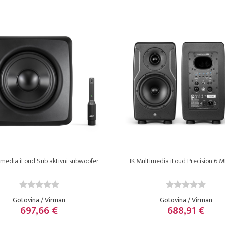
imedia iLoud Sub aktivni subwoofer
IK Multimedia iLoud Precision 6 MKI
Gotovina / Virman
Gotovina / Virman
697,66 €
688,91 €