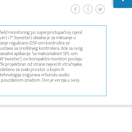
ield monitoring po superpristupačnoj cijeni!
er) i 1" (tweeter) idealna je za miksanje u
anje regulirano DSP-om kontrolira se
stava sa središnjeg kontrolera, dok sa svog
kanalne aplikacije. Sa maksimalnim SPL-om
W tweeter), ovi kompaktni monitori postaju
i projektiran od strane najvećih stručnjaka,
odešenu za svaki prostor u kojim ih
a tehnologija osigurava vrhunsku audio
i pouzdanom izradom. Ovo je verzija u sivoj