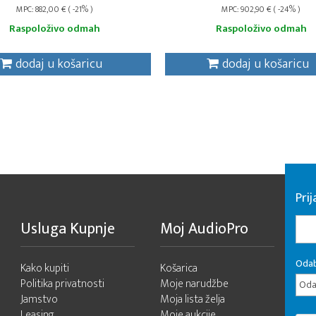
MPC: 882,00 € ( -21% )
MPC: 902,90 € ( -24% )
Raspoloživo odmah
Raspoloživo odmah
dodaj u košaricu
dodaj u košaricu
Pri
Usluga Kupnje
Moj AudioPro
Odab
Kako kupiti
Košarica
Politika privatnosti
Moje narudžbe
Odab
Jamstvo
Moja lista želja
Leasing
Moje aukcije