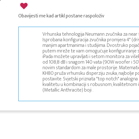
Obavijesti me kad artikl postane raspoloživ
Vrhunska tehnologija Neumann zvučnika za near f
Isprobana konfiguracija zvučnika promjera 4" (driv
manjim apartmanima i studijima. Dvostruko pojač
putem mreže te vam omogućuje konfiguriranje su
iPada možete upravljati i setom monitora za više
od 108,8 dB i snagom 140 vata (90W woofer i 50
novim standardom za male prostorije. Matematičk
KH80 pruža vrhunsku disperziju zvuka, najbolje p
postavite. Svjetski priznata "top notch" analogn
kvalitetu u kombinaciji s robusnom, kvalitetnom 
(Metallic Anthracite) boji .