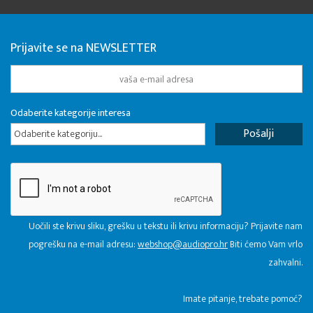
Prijavite se na NEWSLETTER
Odaberite kategorije interesa
Odaberite kategoriju...
Uočili ste krivu sliku, grešku u tekstu ili krivu informaciju? Prijavite nam
pogrešku na e-mail adresu:
webshop@audiopro.hr
Biti ćemo Vam vrlo
zahvalni.
​Imate pitanje, trebate pomoć?