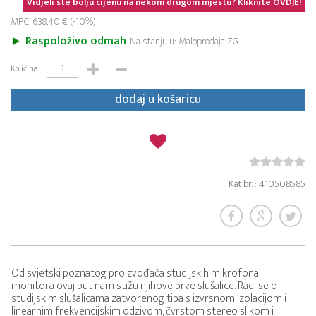
Vidjeli ste bolju cijenu na nekom drugom mjestu? Kliknite
OVDJE!
MPC: 638,40 € (-10%)
Raspoloživo odmah
Na stanju u: Maloprodaja ZG
Količina:
dodaj u košaricu
Kat.br. : 410508585
Od svjetski poznatog proizvođača studijskih mikrofona i
monitora ovaj put nam stižu njihove prve slušalice. Radi se o
studijskim slušalicama zatvorenog tipa s izvrsnom izolacijom i
linearnim frekvencijskim odzivom, čvrstom stereo slikom i