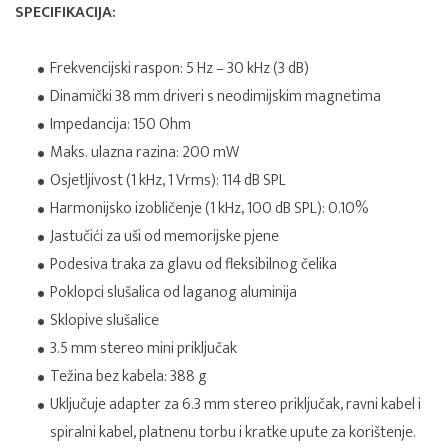
SPECIFIKACIJA:
Frekvencijski raspon: 5 Hz – 30 kHz (3 dB)
Dinamički 38 mm driveri s neodimijskim magnetima
Impedancija: 150 Ohm
Maks. ulazna razina: 200 mW
Osjetljivost (1 kHz, 1 Vrms): 114 dB SPL
Harmonijsko izobličenje (1 kHz, 100 dB SPL): 0.10%
Jastučići za uši od memorijske pjene
Podesiva traka za glavu od fleksibilnog čelika
Poklopci slušalica od laganog aluminija
Sklopive slušalice
3.5 mm stereo mini priključak
Težina bez kabela: 388 g
Uključuje adapter za 6.3 mm stereo priključak, ravni kabel i
spiralni kabel, platnenu torbu i kratke upute za korištenje.