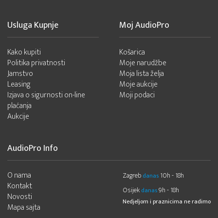
Usluga Kupnje
Moj AudioPro
Kako kupiti
Košarica
Politika privatnosti
Moje narudžbe
Jamstvo
Moja lista želja
Leasing
Moje aukcije
Izjava o sigurnosti on-line
Moji podaci
plaćanja
Aukcije
AudioPro Info
O nama
Zagreb
10h - 18h
danas
Kontakt
Osijek
9h - 18h
danas
Novosti
Nedjeljom i praznicima ne radimo
Mapa sajta