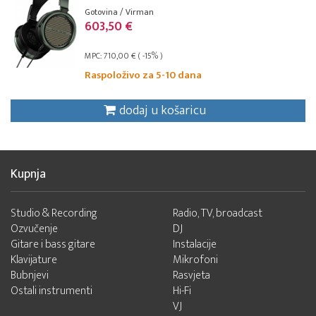
Gotovina / Virman
603,50 €
MPC: 710,00 € ( -15% )
Raspoloživo za 5-10 dana
dodaj u košaricu
Kupnja
Studio & Recording
Radio, TV, broadcast
Ozvučenje
DJ
Gitare i bass gitare
Instalacije
Klavijature
Mikrofoni
Bubnjevi
Rasvjeta
Ostali instrumenti
Hi-Fi
VJ