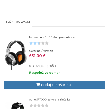
SLIČNI PROIZVODI
Neumann NDH 30 studijske slušalice
Gotovina / Virman
651,00 €
MPC: 723,34 € ( -10% )
Raspoloživo odmah
dodaj u košaricu
Aune SR7000 zatvorene slušalice