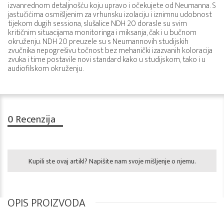
izvanrednom detaljnošću koju upravo i očekujete od Neumanna. S
jastučićima osmišljenim za vrhunsku izolaciju i iznimnu udobnost
tijekom dugih sessiona, slušalice NDH 20 dorasle su svim
kritičnim situacijama monitoringa i miksanja, čak i u bučnom
okruženju. NDH 20 preuzele su s Neumannovih studijskih
zvučnika nepogrešivu točnost bez mehanički izazvanih koloracija
zvuka i time postavile novi standard kako u studijskom, tako i u
audiofilskom okruženju.
0
Recenzija
Kupili ste ovaj artikl? Napišite nam svoje mišljenje o njemu.
OPIS PROIZVODA