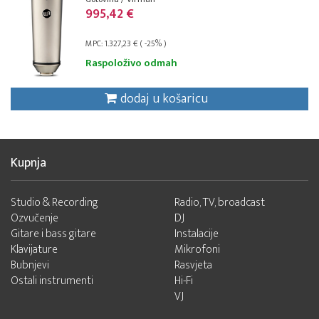
995,42 €
MPC: 1.327,23 € ( -25% )
Raspoloživo odmah
dodaj u košaricu
Kupnja
Studio & Recording
Radio, TV, broadcast
Ozvučenje
DJ
Gitare i bass gitare
Instalacije
Klavijature
Mikrofoni
Bubnjevi
Rasvjeta
Ostali instrumenti
Hi-Fi
VJ