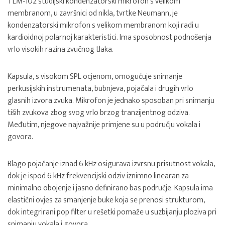
TLM-102 studijski kondenzatorski mikrofon s velikom
membranom, u završnici od nikla, tvrtke Neumann, je
kondenzatorski mikrofon s velikom membranom koji radi u
kardioidnoj polarnoj karakteristici. Ima sposobnost podnošenja
vrlo visokih razina zvučnog tlaka.
Kapsula, s visokom SPL ocjenom, omogućuje snimanje
perkusijskih instrumenata, bubnjeva, pojačala i drugih vrlo
glasnih izvora zvuka. Mikrofon je jednako sposoban pri snimanju
tiših zvukova zbog svog vrlo brzog tranzijentnog odziva.
Međutim, njegove najvažnije primjene su u području vokala i
govora.
Blago pojačanje iznad 6 kHz osigurava izvrsnu prisutnost vokala,
dok je ispod 6 kHz frekvencijski odziv iznimno linearan za
minimalno obojenje i jasno definirano bas područje. Kapsula ima
elastični ovjes za smanjenje buke koja se prenosi strukturom,
dok integrirani pop filter u rešetki pomaže u suzbijanju ploziva pri
snimanju vokala i govora.