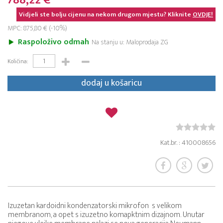
788,22 €
Vidjeli ste bolju cijenu na nekom drugom mjestu? Kliknite
OVDJE!
MPC: 875,80 € (-10%)
Raspoloživo odmah
Na stanju u: Maloprodaja ZG
Količina:
dodaj u košaricu
Kat.br. : 410008656
Izuzetan kardoidni kondenzatorski mikrofon s velikom
membranom, a opet s izuzetno komapktnim dizajnom. Unutar