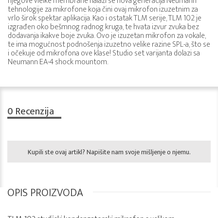
njegove vleike membrane nalazi se nova generacija Neumann
tehnologije za mikrofone koja čini ovaj mikrofon izuzetnim za
vrlo širok spektar aplikacija. Kao i ostatak TLM serije, TLM 102 je
izgrađen oko bešmnog radnog kruga, te hvata izvur zvuka bez
dodavanja ikakve boje zvuka. Ovo je izuzetan mikrofon za vokale,
te ima mogućnost podnošenja izuzetno velike razine SPL-a, što se
i očekuje od mikrofona ove klase! Studio set varijanta dolazi sa
Neumann EA-4 shock mountom.
0
Recenzija
Kupili ste ovaj artikl? Napišite nam svoje mišljenje o njemu.
OPIS PROIZVODA