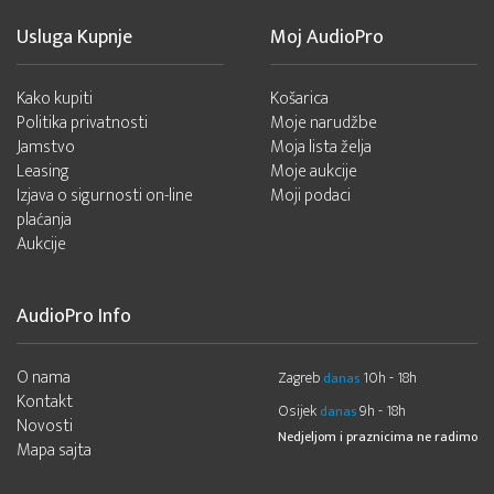
Usluga Kupnje
Moj AudioPro
Kako kupiti
Košarica
Politika privatnosti
Moje narudžbe
Jamstvo
Moja lista želja
Leasing
Moje aukcije
Izjava o sigurnosti on-line
Moji podaci
plaćanja
Aukcije
AudioPro Info
O nama
Zagreb
10h - 18h
danas
Kontakt
Osijek
9h - 18h
danas
Novosti
Nedjeljom i praznicima ne radimo
Mapa sajta