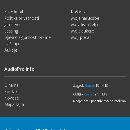
Kako kupiti
Košarica
Politika privatnosti
Moje narudžbe
Jamstvo
Moja lista želja
Leasing
Moje aukcije
Izjava o sigurnosti on-line
Moji podaci
plaćanja
Aukcije
AudioPro Info
O nama
Zagreb
10h - 18h
danas
Kontakt
Osijek
9h - 18h
danas
Novosti
Nedjeljom i praznicima ne radimo
Mapa sajta