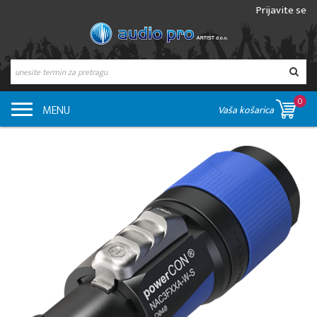
Prijavite se
0
MENU
Vaša košarica