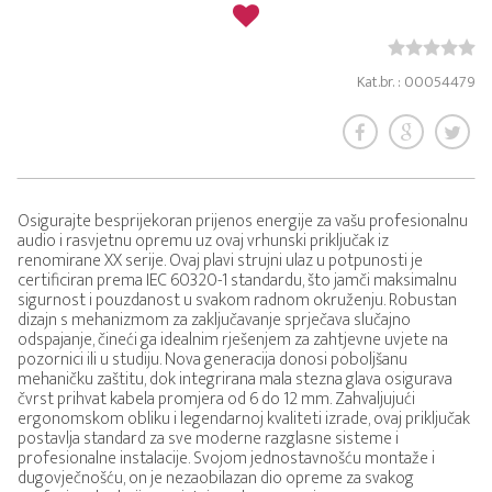
Kat.br. : 00054479
Osigurajte besprijekoran prijenos energije za vašu profesionalnu
audio i rasvjetnu opremu uz ovaj vrhunski priključak iz
renomirane XX serije. Ovaj plavi strujni ulaz u potpunosti je
certificiran prema IEC 60320-1 standardu, što jamči maksimalnu
sigurnost i pouzdanost u svakom radnom okruženju. Robustan
dizajn s mehanizmom za zaključavanje sprječava slučajno
odspajanje, čineći ga idealnim rješenjem za zahtjevne uvjete na
pozornici ili u studiju. Nova generacija donosi poboljšanu
mehaničku zaštitu, dok integrirana mala stezna glava osigurava
čvrst prihvat kabela promjera od 6 do 12 mm. Zahvaljujući
ergonomskom obliku i legendarnoj kvaliteti izrade, ovaj priključak
postavlja standard za sve moderne razglasne sisteme i
profesionalne instalacije. Svojom jednostavnošću montaže i
dugovječnošću, on je nezaobilazan dio opreme za svakog