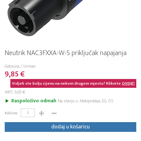
Neutrik NAC3FXXA-W-S priključak napajanja
Gotovina / Virman
9,85 €
Vidjeli ste bolju cijenu na nekom drugom mjestu? Kliknite
OVDJE!
MPC: 9,85 €
Raspoloživo odmah
Na stanju u: Maloprodaja ZG, OS
Količina:
dodaj u košaricu