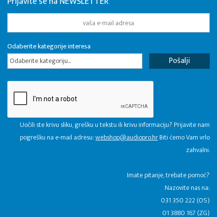
Prijavite se na NEWSLETTER
Odaberite kategorije interesa
Odaberite kategoriju...
Uočili ste krivu sliku, grešku u tekstu ili krivu informaciju? Prijavite nam
pogrešku na e-mail adresu:
webshop@audiopro.hr
Biti ćemo Vam vrlo
zahvalni.
​Imate pitanje, trebate pomoć?
Nazovite nas na:
031 350 222 (OS)
01 3880 167 (ZG)