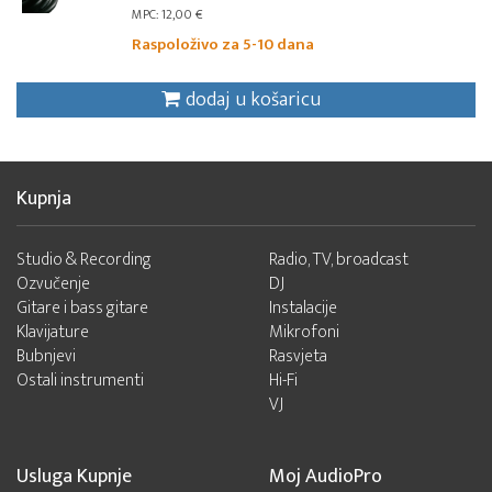
MPC: 12,00 €
Raspoloživo za 5-10 dana
dodaj u košaricu
Kupnja
Studio & Recording
Radio, TV, broadcast
Ozvučenje
DJ
Gitare i bass gitare
Instalacije
Klavijature
Mikrofoni
Bubnjevi
Rasvjeta
Ostali instrumenti
Hi-Fi
VJ
Usluga Kupnje
Moj AudioPro