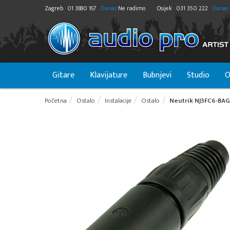
Zagreb
01 3880 167
Danas
Ne radimo
Osijek
031 350 222
Danas
Gitare
Klavijature
Bubnjevi
Studio
O
Početna
Ostalo
Instalacije
Ostalo
Neutrik NJ3FC6-BAG 