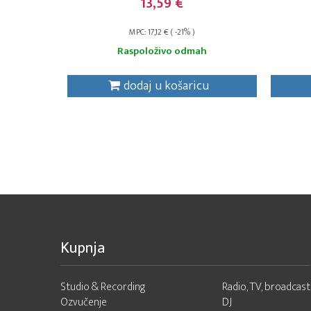
13,59 €
MPC: 17,12 € ( -21% )
Raspoloživo odmah
dodaj u košaricu
Kupnja
Studio & Recording
Radio, TV, broadcast
Ozvučenje
DJ