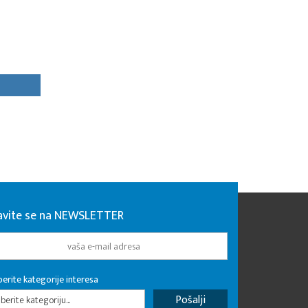
javite se na NEWSLETTER
erite kategorije interesa
erite kategoriju...