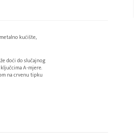
 metalno kućište,
ože doći do slučajnog
riključcima A-mjere.
kom na crvenu tipku