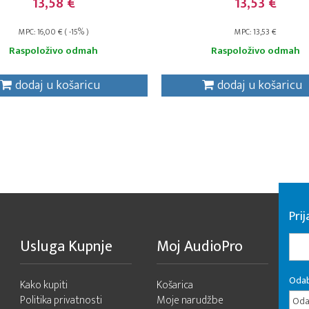
13,58 €
13,53 €
MPC: 16,00 € ( -15% )
MPC: 13,53 €
Raspoloživo odmah
Raspoloživo odmah
dodaj u košaricu
dodaj u košaricu
Pri
Usluga Kupnje
Moj AudioPro
Odab
Kako kupiti
Košarica
Politika privatnosti
Moje narudžbe
Odab