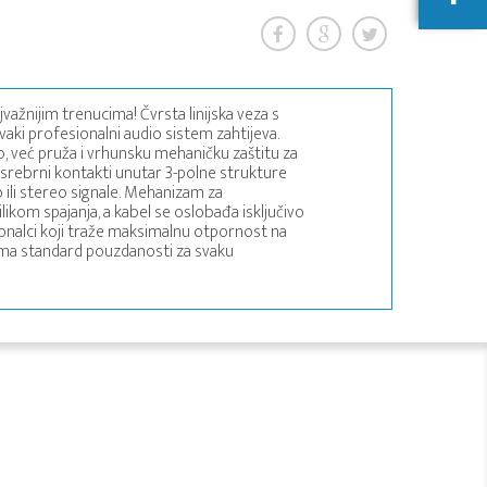
ažnijim trenucima! Čvrsta linijska veza s
aki profesionalni audio sistem zahtijeva.
o, već pruža i vrhunsku mehaničku zaštitu za
srebrni kontakti unutar 3-polne strukture
o ili stereo signale. Mehanizam za
likom spajanja, a kabel se oslobađa isključivo
ionalci koji traže maksimalnu otpornost na
ama standard pouzdanosti za svaku