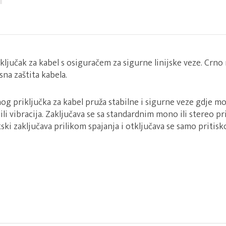
iključak za kabel s osiguračem za sigurne linijske veze. Crno
sna zaštita kabela.
lnog priključka za kabel pruža stabilne i sigurne veze gdje m
 ili vibracija. Zaključava se sa standardnim mono ili stereo p
ski zaključava prilikom spajanja i otključava se samo pritis