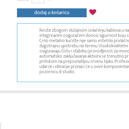
dodaj u košaricu
Recite zbogom slučajnom izvlačenju kablova u najv
integriranim osiguračem donosi sigurnost koju sv
Crno metalno kućište nije samo estetski privlačn
dugotrajnu upotrebu na terenu. Visokokvalitetni 
osiguravaju čistu i stabilnu provodljivost za mon
automatsko zaključavanje aktivira se trenutno pri
pritiskom na prepoznatljivu crvenu tipku. Profes
udarce i vibracije pronaći će u ovim komponent
pozornicu ili studio.