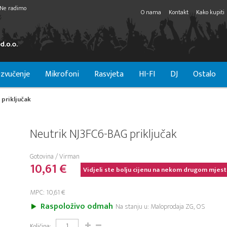
Ne radimo
O nama
Kontakt
Kako kupiti
zvučenje
Mikrofoni
Rasvjeta
HI-FI
DJ
Ostalo
priključak
Neutrik NJ3FC6-BAG priključak
Gotovina / Virman
10,61 €
Vidjeli ste bolju cijenu na nekom drugom mjest
MPC: 10,61 €
Raspoloživo odmah
Na stanju u: Maloprodaja ZG, OS
Količina: