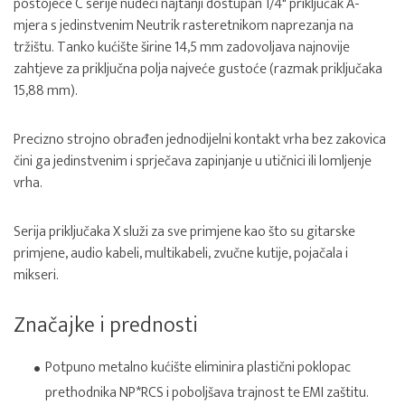
postojeće C serije nudeći najtanji dostupan 1/4" priključak A-
mjera s jedinstvenim Neutrik rasteretnikom naprezanja na
tržištu. Tanko kućište širine 14,5 mm zadovoljava najnovije
zahtjeve za priključna polja najveće gustoće (razmak priključaka
15,88 mm).
Precizno strojno obrađen jednodijelni kontakt vrha bez zakovica
čini ga jedinstvenim i sprječava zapinjanje u utičnici ili lomljenje
vrha.
Serija priključaka X služi za sve primjene kao što su gitarske
primjene, audio kabeli, multikabeli, zvučne kutije, pojačala i
mikseri.
Značajke i prednosti
Potpuno metalno kućište eliminira plastični poklopac
prethodnika NP*RCS i poboljšava trajnost te EMI zaštitu.