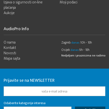
Izjava o sigurnosti on-line
Moji podaci
plaćanja
Aukcije
AudioPro Info
O nama
Zagreb
10h - 18h
danas
Kontakt
Osijek
9h - 18h
danas
Novosti
Nedjeljom i praznicima ne radimo
Mapa sajta
Prijavite se na NEWSLETTER
Odaberite kategorije interesa