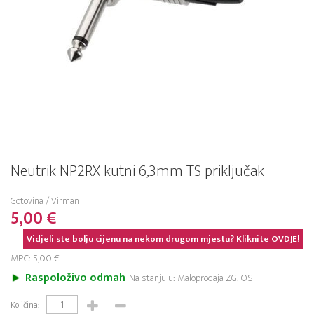
Neutrik NP2RX kutni 6,3mm TS priključak
Gotovina / Virman
5,00 €
Vidjeli ste bolju cijenu na nekom drugom mjestu? Kliknite
OVDJE!
MPC: 5,00 €
Raspoloživo odmah
Na stanju u: Maloprodaja ZG, OS
Količina: