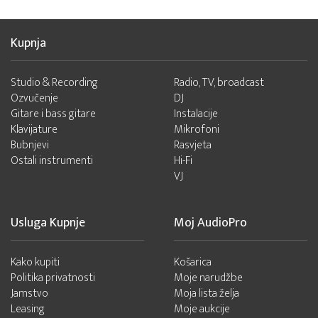
Kupnja
Studio & Recording
Radio, TV, broadcast
Ozvučenje
DJ
Gitare i bass gitare
Instalacije
Klavijature
Mikrofoni
Bubnjevi
Rasvjeta
Ostali instrumenti
Hi-Fi
VJ
Usluga Kupnje
Moj AudioPro
Kako kupiti
Košarica
Politika privatnosti
Moje narudžbe
Jamstvo
Moja lista želja
Leasing
Moje aukcije