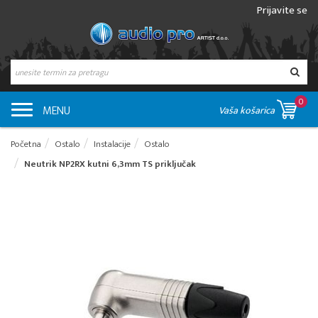
Prijavite se
0
MENU
Vaša košarica
Početna
Ostalo
Instalacije
Ostalo
Neutrik NP2RX kutni 6,3mm TS priključak