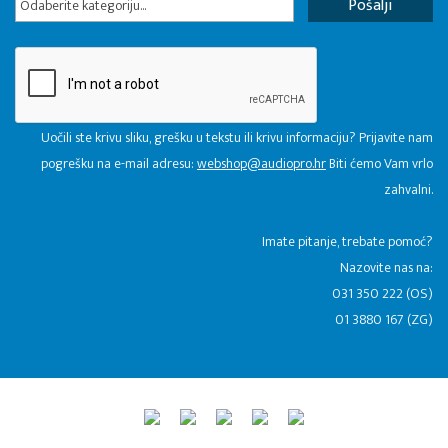
Odaberite kategoriju...
Uočili ste krivu sliku, grešku u tekstu ili krivu informaciju? Prijavite nam
pogrešku na e-mail adresu:
webshop@audiopro.hr
Biti ćemo Vam vrlo
zahvalni.
​Imate pitanje, trebate pomoć?
Nazovite nas na:
031 350 222 (OS)
01 3880 167 (ZG)