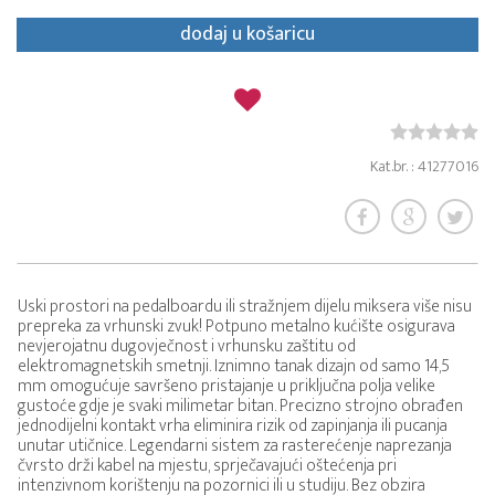
dodaj u košaricu
Kat.br. : 41277016
Uski prostori na pedalboardu ili stražnjem dijelu miksera više nisu
prepreka za vrhunski zvuk! Potpuno metalno kućište osigurava
nevjerojatnu dugovječnost i vrhunsku zaštitu od
elektromagnetskih smetnji. Iznimno tanak dizajn od samo 14,5
mm omogućuje savršeno pristajanje u priključna polja velike
gustoće gdje je svaki milimetar bitan. Precizno strojno obrađen
jednodijelni kontakt vrha eliminira rizik od zapinjanja ili pucanja
unutar utičnice. Legendarni sistem za rasterećenje naprezanja
čvrsto drži kabel na mjestu, sprječavajući oštećenja pri
intenzivnom korištenju na pozornici ili u studiju. Bez obzira