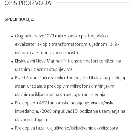
OPIS PROIZVODA
SPECIFIKACIJE:
Originalni Neve 1073 mikrofonsko pretpojačalo /
ekvalizator sklop s transformatorom, u jednom 1U 19-
inčnom rack montažnom kućištu
Ekskluzivni Neve Marinair™ transformatori korišteni na
ulaznim i izlaznim stupnjevima
Praktični priključci za mikrofon, linijski i DI ulazi na prednjoj
strani uređaja, s preklopivim mikrofonskim/linijskim
ulaznim priključcima na stražnjoj strani uređaja
Preklopivo +48V fantomsko napajanje, visoka/niska
impedancija, -20dB prigušivač i DI podizanje uzemljenja na
ulaznom stupnju
Preklopiva faza i uključivanje/isključivanje ekvalizatora