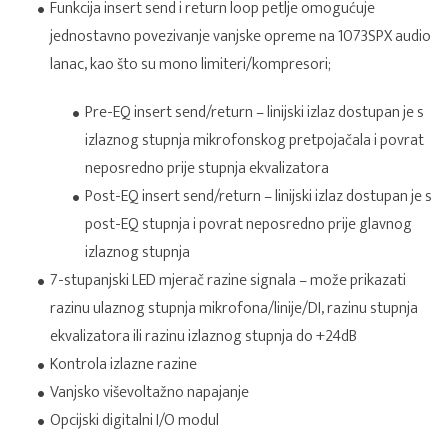
Funkcija insert send i return loop petlje omogućuje
jednostavno povezivanje vanjske opreme na 1073SPX audio
lanac, kao što su mono limiteri/kompresori;
Pre-EQ insert send/return – linijski izlaz dostupan je s
izlaznog stupnja mikrofonskog pretpojačala i povrat
neposredno prije stupnja ekvalizatora
Post-EQ insert send/return – linijski izlaz dostupan je s
post-EQ stupnja i povrat neposredno prije glavnog
izlaznog stupnja
7-stupanjski LED mjerač razine signala – može prikazati
razinu ulaznog stupnja mikrofona/linije/DI, razinu stupnja
ekvalizatora ili razinu izlaznog stupnja do +24dB
Kontrola izlazne razine
Vanjsko viševoltažno napajanje
Opcijski digitalni I/O modul