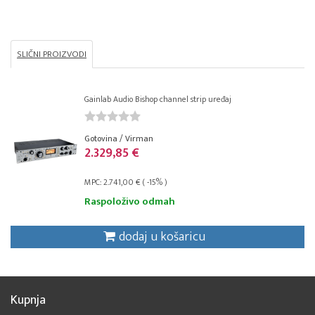
SLIČNI PROIZVODI
Gainlab Audio Bishop channel strip uređaj
Gotovina / Virman
2.329,85 €
MPC: 2.741,00 € ( -15% )
Raspoloživo odmah
dodaj u košaricu
Kupnja