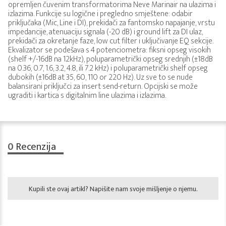
opremljen čuvenim transformatorima Neve Marinair na ulazima i
izlazima. Funkcije su logične i pregledno smještene: odabir
priključaka (Mic, Line i DI), prekidači za fantomsko napajanje, vrstu
impedancije, atenuaciju signala (-20 dB) i ground lift za DI ulaz,
prekidači za okretanje faze, low cut filter i uključivanje EQ sekcije.
Ekvalizator se podešava s 4 potenciometra: fiksni opseg visokih
(shelf +/-16dB na 12kHz), poluparametrički opseg srednjih (±18dB
na 0.36, 0.7, 1.6, 3.2, 4.8, ili 7.2 kHz) i poluparametrički shelf opseg
dubokih (±16dB at 35, 60, 110 or 220 Hz). Uz sve to se nude
balansirani priključci za insert send-return. Opcijski se može
ugraditi i kartica s digitalnim line ulazima i izlazima.
0
Recenzija
Kupili ste ovaj artikl? Napišite nam svoje mišljenje o njemu.