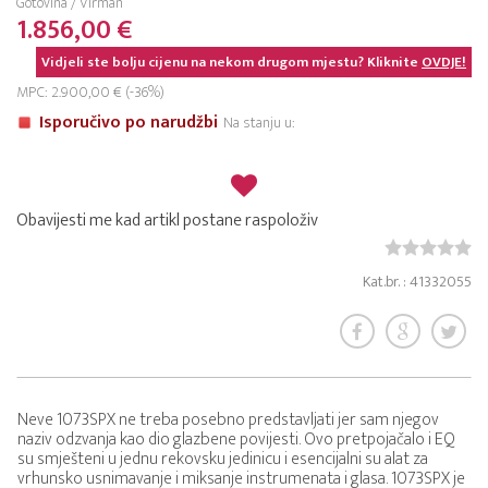
Gotovina / Virman
1.856,00 €
Vidjeli ste bolju cijenu na nekom drugom mjestu? Kliknite
OVDJE!
MPC: 2.900,00 € (-36%)
Isporučivo po narudžbi
Na stanju u:
Obavijesti me kad artikl postane raspoloživ
Kat.br. : 41332055
Neve 1073SPX ne treba posebno predstavljati jer sam njegov
naziv odzvanja kao dio glazbene povijesti. Ovo pretpojačalo i EQ
su smješteni u jednu rekovsku jedinicu i esencijalni su alat za
vrhunsko usnimavanje i miksanje instrumenata i glasa. 1073SPX je