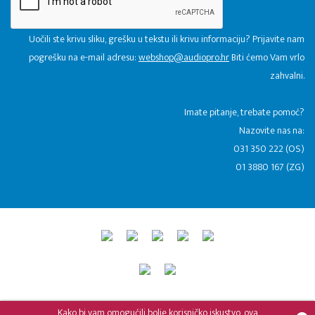
Uočili ste krivu sliku, grešku u tekstu ili krivu informaciju? Prijavite nam
pogrešku na e-mail adresu:
webshop@audiopro.hr
Biti ćemo Vam vrlo
zahvalni.
​Imate pitanje, trebate pomoć?
Nazovite nas na:
031 350 222 (OS)
01 3880 167 (ZG)
© 2015 - 2026 Audio Pro Artist
Developed by LABNET.RS
Kako bi vam omogućili bolje korisničko iskustvo, ova