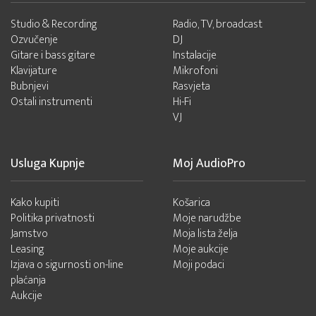
Studio & Recording
Radio, TV, broadcast
Ozvučenje
DJ
Gitare i bass gitare
Instalacije
Klavijature
Mikrofoni
Bubnjevi
Rasvjeta
Ostali instrumenti
Hi-Fi
VJ
Usluga Kupnje
Moj AudioPro
Kako kupiti
Košarica
Politika privatnosti
Moje narudžbe
Jamstvo
Moja lista želja
Leasing
Moje aukcije
Izjava o sigurnosti on-line
Moji podaci
plaćanja
Aukcije