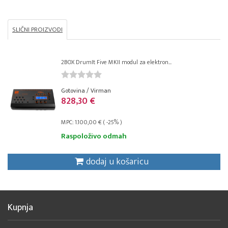
SLIČNI PROIZVODI
2BOX DrumIt Five MKII modul za elektron...
Gotovina / Virman
828,30 €
MPC: 1.100,00 € ( -25% )
Raspoloživo odmah
dodaj u košaricu
Kupnja