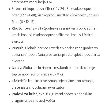
prstenasta modulacija, FM
Filteri:
niskopropusni filter (12 / 24 dB), visokopropusni
filter (12 / 24 dB), visokopropusni filter, visokorezni, pojasni
filter (6 / 12 dB)
Klik tonovi:
12 vrsta (podesiva razina): valni oblici šuma,
kratki impulsi, visokopropusno filtrirani impulsi i "chirp"
zvukovi
Reverb:
Globalni stereo reverb s 5 načina rada (podesivo
po kanalu): popločana prostorija, prostor, ploča, pozornica i
dvorana
Delay:
Globalni s brzinom u ms, kontrolom mikrofonije i
tap tempo načinom rada u BPM-u
Efekti:
Po kanalu: drive, smanjenje brzine uzorkovanja,
prstenasta modulacija i ekvalizator
Padovi za bubnjeve:
6 x gumeni padovi s podesivim
pragom unosa i osjetljivošću