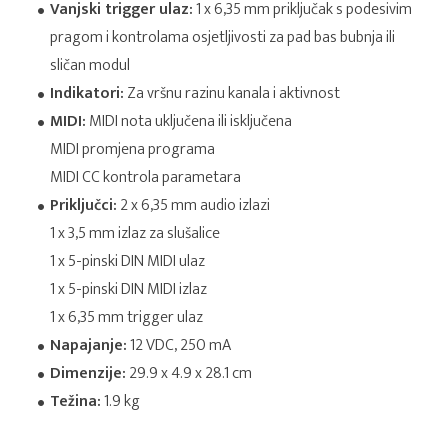
Vanjski trigger ulaz:
1 x 6,35 mm priključak s podesivim
pragom i kontrolama osjetljivosti za pad bas bubnja ili
sličan modul
Indikatori:
Za vršnu razinu kanala i aktivnost
MIDI:
MIDI nota uključena ili isključena
MIDI promjena programa
MIDI CC kontrola parametara
Priključci:
2 x 6,35 mm audio izlazi
1 x 3,5 mm izlaz za slušalice
1 x 5-pinski DIN MIDI ulaz
1 x 5-pinski DIN MIDI izlaz
1 x 6,35 mm trigger ulaz
Napajanje:
12 VDC, 250 mA
Dimenzije:
29.9 x 4.9 x 28.1 cm
Težina:
1.9 kg