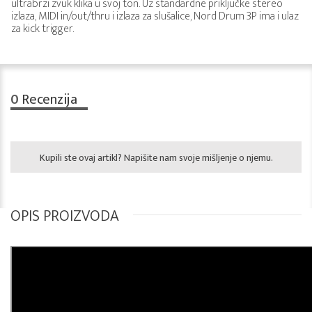
ultrabrzi zvuk klika u svoj ton. Uz standardne priključke stereo
izlaza, MIDI in/out/thru i izlaza za slušalice, Nord Drum 3P ima i ulaz
za kick trigger.
0
Recenzija
Kupili ste ovaj artikl? Napišite nam svoje mišljenje o njemu.
OPIS PROIZVODA