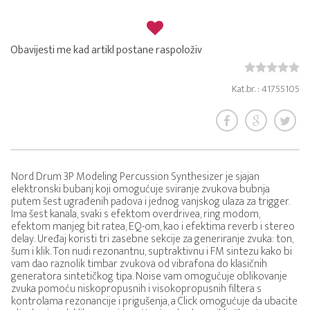
Obavijesti me kad artikl postane raspoloživ
Kat.br. : 41755105
Nord Drum 3P Modeling Percussion Synthesizer je sjajan
elektronski bubanj koji omogućuje sviranje zvukova bubnja
putem šest ugrađenih padova i jednog vanjskog ulaza za trigger.
Ima šest kanala, svaki s efektom overdrivea, ring modom,
efektom manjeg bit ratea, EQ-om, kao i efektima reverb i stereo
delay. Uređaj koristi tri zasebne sekcije za generiranje zvuka: ton,
šum i klik. Ton nudi rezonantnu, suptraktivnu i FM sintezu kako bi
vam dao raznolik timbar zvukova od vibrafona do klasičnih
generatora sintetičkog tipa. Noise vam omogućuje oblikovanje
zvuka pomoću niskopropusnih i visokopropusnih filtera s
kontrolama rezonancije i prigušenja, a Click omogućuje da ubacite