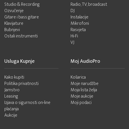
Studio & Recording
Radio, TV, broadcast
Ozvučenje
DJ
Gitare i bass gitare
Instalacije
Klavijature
Mikrofoni
Bubnjevi
Rasvjeta
Ostali instrumenti
Hi-Fi
VJ
Usluga Kupnje
Moj AudioPro
Kako kupiti
Košarica
Politika privatnosti
Moje narudžbe
Jamstvo
Moja lista želja
Leasing
Moje aukcije
Izjava o sigurnosti on-line
Moji podaci
plaćanja
Aukcije