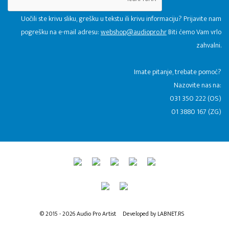
Uočili ste krivu sliku, grešku u tekstu ili krivu informaciju? Prijavite nam
pogrešku na e-mail adresu:
webshop@audiopro.hr
Biti ćemo Vam vrlo
zahvalni.
​Imate pitanje, trebate pomoć?
Nazovite nas na:
031 350 222 (OS)
01 3880 167 (ZG)
© 2015 - 2026 Audio Pro Artist
Developed by LABNET.RS