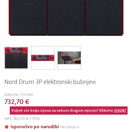
Nord Drum 3P elektronski bubnjevi
Gotovina / Virman
732,70 €
Vidjeli ste bolju cijenu na nekom drugom mjestu? Kliknite
OVDJE!
MPC: 862,00 € (-15%)
Isporučivo po narudžbi
Na stanju u: