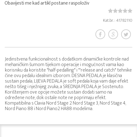
Obavijesti me kad artikl postane raspoloživ
Kat.br. : 41782110
Jedinstvena funkcionalnost s dodatkom dinamičke kontrole nad
mehaničkim šumom tijekom operacije i mogućnost vama kao
korisniku da koristite "half-pedalling" i "'release and catch" tehnike
čine ovu pedalu idealnim izborom. DESNA PEDALA je klasična
sustain pedala, LIJEVA PEDALA je soft pedala koja vam daje efekt
nešto tišeg i nježnijeg zvuka, a SREDNJA PEDALA je Sostenuto.
Korištenjem ove opcije možete sustain dodati samo na
određene note, dok ostale note ne poprimaju efekt.
Kompatibilna s Clavia Nord Stage 2 Nord Stage 3, Nord Stage 4,
Nord Piano 88 i Nord Piano2 HA88 modelima.