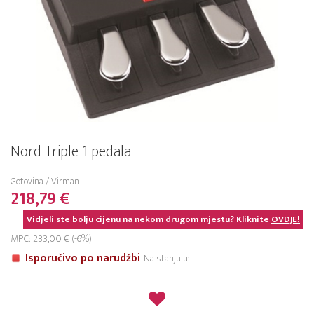
Nord Triple 1 pedala
Gotovina / Virman
218,79 €
Vidjeli ste bolju cijenu na nekom drugom mjestu? Kliknite
OVDJE!
MPC: 233,00 € (-6%)
Isporučivo po narudžbi
Na stanju u: