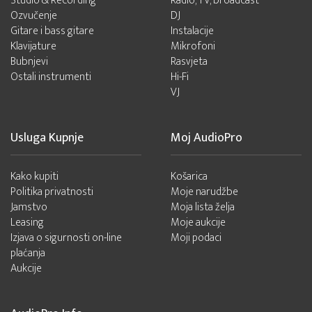
Studio & Recording
Radio, TV, broadcast
Ozvučenje
DJ
Gitare i bass gitare
Instalacije
Klavijature
Mikrofoni
Bubnjevi
Rasvjeta
Ostali instrumenti
Hi-Fi
VJ
Usluga Kupnje
Moj AudioPro
Kako kupiti
Košarica
Politika privatnosti
Moje narudžbe
Jamstvo
Moja lista želja
Leasing
Moje aukcije
Izjava o sigurnosti on-line
Moji podaci
plaćanja
Aukcije