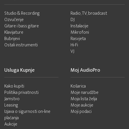
Studio & Recording
Radio, TV, broadcast
Ozvučenje
DJ
Gitare i bass gitare
Instalacije
Klavijature
Mikrofoni
Bubnjevi
Rasvjeta
Ostali instrumenti
Hi-Fi
VJ
Usluga Kupnje
Moj AudioPro
Kako kupiti
Košarica
Politika privatnosti
Moje narudžbe
Jamstvo
Moja lista želja
Leasing
Moje aukcije
Izjava o sigurnosti on-line
Moji podaci
plaćanja
Aukcije