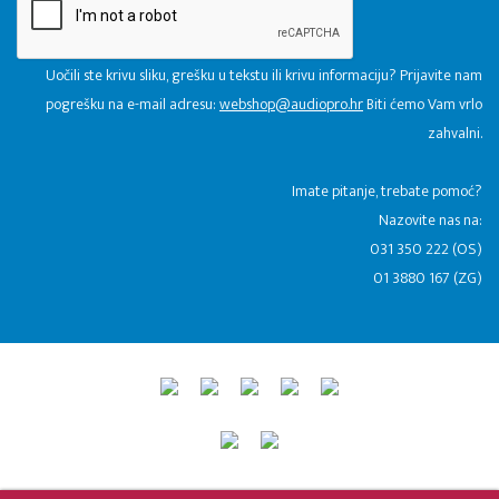
Uočili ste krivu sliku, grešku u tekstu ili krivu informaciju? Prijavite nam
pogrešku na e-mail adresu:
webshop@audiopro.hr
Biti ćemo Vam vrlo
zahvalni.
​Imate pitanje, trebate pomoć?
Nazovite nas na:
031 350 222 (OS)
01 3880 167 (ZG)