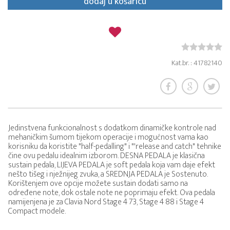
dodaj u košaricu
Kat.br. : 41782140
Jedinstvena funkcionalnost s dodatkom dinamičke kontrole nad
mehaničkim šumom tijekom operacije i mogućnost vama kao
korisniku da koristite "half-pedalling" i "'release and catch" tehnike
čine ovu pedalu idealnim izborom. DESNA PEDALA je klasična
sustain pedala, LIJEVA PEDALA je soft pedala koja vam daje efekt
nešto tišeg i nježnijeg zvuka, a SREDNJA PEDALA je Sostenuto.
Korištenjem ove opcije možete sustain dodati samo na
određene note, dok ostale note ne poprimaju efekt. Ova pedala
namijenjena je za Clavia Nord Stage 4 73, Stage 4 88 i Stage 4
Compact modele.