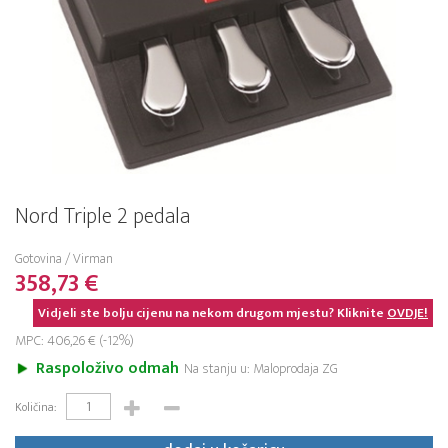
Nord Triple 2 pedala
Gotovina / Virman
358,73 €
Vidjeli ste bolju cijenu na nekom drugom mjestu? Kliknite
OVDJE!
MPC: 406,26 € (-12%)
Raspoloživo odmah
Na stanju u: Maloprodaja ZG
Količina: