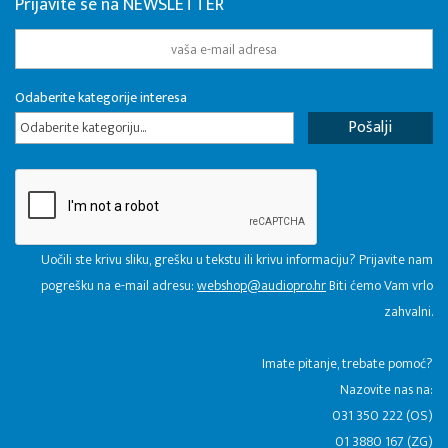
Prijavite se na NEWSLETTER
Odaberite kategorije interesa
Odaberite kategoriju...
Uočili ste krivu sliku, grešku u tekstu ili krivu informaciju? Prijavite nam
pogrešku na e-mail adresu:
webshop@audiopro.hr
Biti ćemo Vam vrlo
zahvalni.
​Imate pitanje, trebate pomoć?
Nazovite nas na:
031 350 222 (OS)
01 3880 167 (ZG)