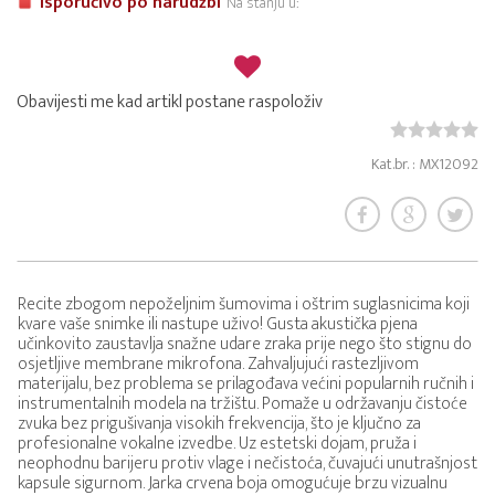
Isporučivo po narudžbi
Na stanju u:
Obavijesti me kad artikl postane raspoloživ
Kat.br. : MX12092
Recite zbogom nepoželjnim šumovima i oštrim suglasnicima koji
kvare vaše snimke ili nastupe uživo! Gusta akustička pjena
učinkovito zaustavlja snažne udare zraka prije nego što stignu do
osjetljive membrane mikrofona. Zahvaljujući rastezljivom
materijalu, bez problema se prilagođava većini popularnih ručnih i
instrumentalnih modela na tržištu. Pomaže u održavanju čistoće
zvuka bez prigušivanja visokih frekvencija, što je ključno za
profesionalne vokalne izvedbe. Uz estetski dojam, pruža i
neophodnu barijeru protiv vlage i nečistoća, čuvajući unutrašnjost
kapsule sigurnom. Jarka crvena boja omogućuje brzu vizualnu