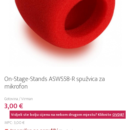
On-Stage-Stands ASWS58-R spužvica za
mikrofon
Gotovina / Virman
3,00 €
Vidjeli ste bolju cijenu na nekom drugom mjestu? Kliknite
OVDJE!
MPC: 3,00 €