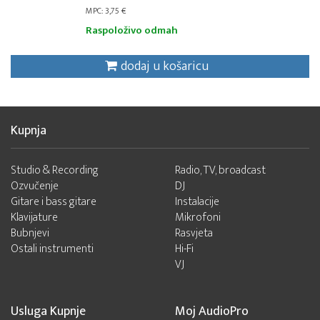
MPC: 3,75 €
Raspoloživo odmah
dodaj u košaricu
Kupnja
Studio & Recording
Radio, TV, broadcast
Ozvučenje
DJ
Gitare i bass gitare
Instalacije
Klavijature
Mikrofoni
Bubnjevi
Rasvjeta
Ostali instrumenti
Hi-Fi
VJ
Usluga Kupnje
Moj AudioPro