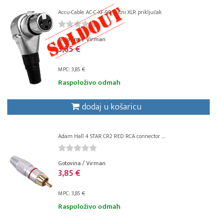
Accu-Cable AC-C-XF-90 kutni XLR priključak
Gotovina / Virman
3,85 €
MPC: 3,85 €
Raspoloživo odmah
dodaj u košaricu
Adam Hall 4 STAR CR2 RED RCA connector ...
Gotovina / Virman
3,85 €
MPC: 3,85 €
Raspoloživo odmah