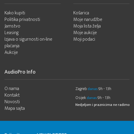
Kako kupiti
Košarica
Politika privatnosti
Moje narudžbe
Jamstvo
Moja lista želja
Leasing
Moje aukcije
Izjava o sigurnosti on-line
Moji podaci
plaćanja
Aukcije
AudioPro Info
O nama
Zagreb
9h - 13h
danas
Kontakt
Osijek
9h - 13h
danas
Novosti
Nedjeljom i praznicima ne radimo
Mapa sajta