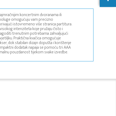
u najmračnijim koncertnim dvoranama ili
ne poluge omogućuju vam precizno
rivajući istovremeno više stranica partitura.
visokog intenziteta koje pružaju čisto i
ilagoditi trenutnim potrebama zahvaljujući
vjetiljku. Praktična kvačica omogućuje
kser, dok stabilan dizajn dopušta i korištenje
 kompaktni dodatak napaja se pomoću tri AAA
ksimalnu pouzdanost tijekom svake izvedbe.