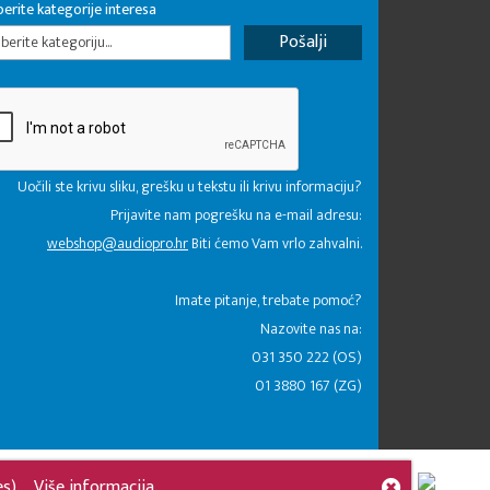
erite kategorije interesa
erite kategoriju...
Uočili ste krivu sliku, grešku u tekstu ili krivu informaciju?
Prijavite nam pogrešku na e-mail adresu:
webshop@audiopro.hr
Biti ćemo Vam vrlo zahvalni.
​Imate pitanje, trebate pomoć?
Nazovite nas na:
031 350 222 (OS)
01 3880 167 (ZG)
es).
Više informacija.