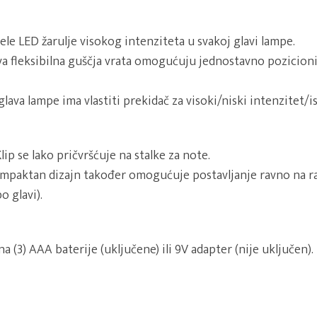
ele LED žarulje visokog intenziteta u svakoj glavi lampe.
a fleksibilna guščja vrata omogućuju jednostavno pozicioni
lava lampe ima vlastiti prekidač za visoki/niski intenzitet/i
lip se lako pričvršćuje na stalke za note.
mpaktan dizajn također omogućuje postavljanje ravno na r
o glavi).
a (3) AAA baterije (uključene) ili 9V adapter (nije uključen).