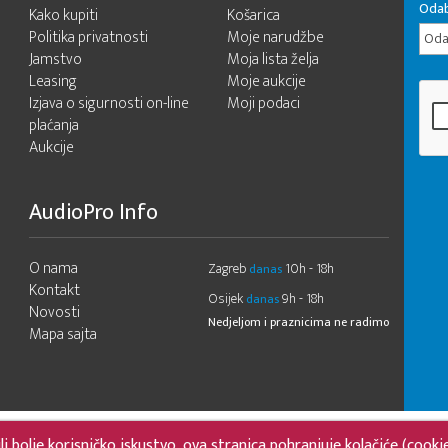
Odab
Kako kupiti
Košarica
Politika privatnosti
Moje narudžbe
Odab
Jamstvo
Moja lista želja
Leasing
Moje aukcije
Izjava o sigurnosti on-line
Moji podaci
plaćanja
Aukcije
AudioPro Info
O nama
Zagreb
10h - 18h
danas
Kontakt
Osijek
9h - 18h
danas
Novosti
Nedjeljom i praznicima ne radimo
Mapa sajta
 bolje korisničko iskustvo, ova stranica pohranjuje kolačiće (cooki