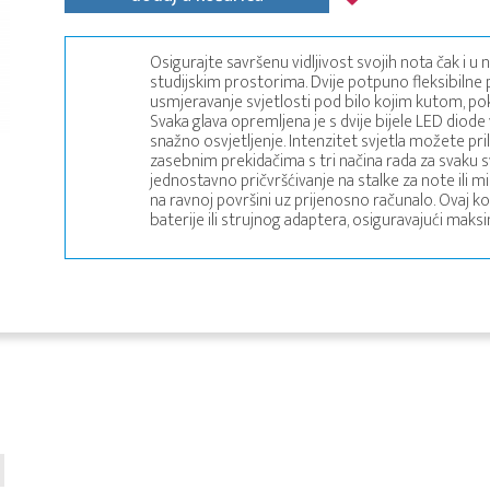
Osigurajte savršenu vidljivost svojih nota čak i 
studijskim prostorima. Dvije potpuno fleksibil
usmjeravanje svjetlosti pod bilo kojim kutom, pok
Svaka glava opremljena je s dvije bijele LED diode 
snažno osvjetljenje. Intenzitet svjetla možete pr
zasebnim prekidačima s tri načina rada za svaku s
jednostavno pričvršćivanje na stalke za note ili mi
na ravnoj površini uz prijenosno računalo. Ovaj
baterije ili strujnog adaptera, osiguravajući ma