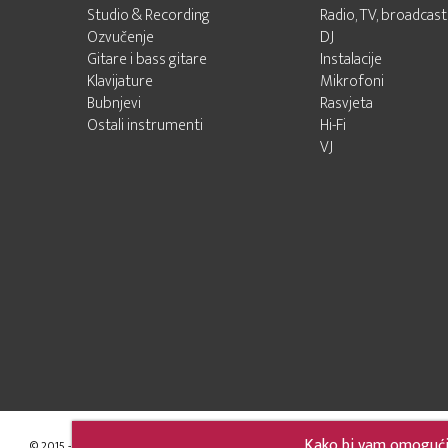
Studio & Recording
Radio, TV, broadcast
Ozvučenje
DJ
Gitare i bass gitare
Instalacije
Klavijature
Mikrofoni
Bubnjevi
Rasvjeta
Ostali instrumenti
Hi-Fi
VJ
Kako bi vam omogućili
© 2015 - 2026 Audio Pro Artist
Developed by LABNET.RS