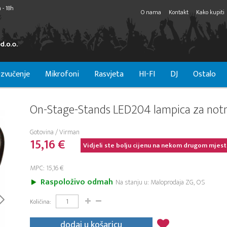
 - 18h
O nama
Kontakt
Kako kupiti
zvučenje
Mikrofoni
Rasvjeta
HI-FI
DJ
Ostalo
On-Stage-Stands LED204 lampica za notn
Gotovina / Virman
15,16 €
Vidjeli ste bolju cijenu na nekom drugom mjest
MPC: 15,16 €
Raspoloživo odmah
Na stanju u: Maloprodaja ZG, OS
Količina:
dodaj u košaricu