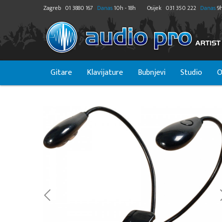
Zagreb
01 3880 167
Danas
10h - 18h
Osijek
031 350 222
Danas
9h
Gitare
Klavijature
Bubnjevi
Studio
O