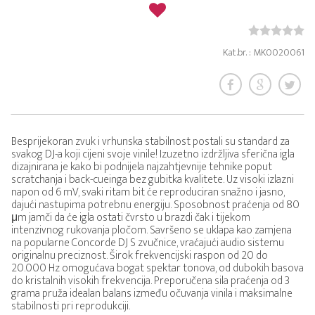
Kat.br. : MK0020061
Besprijekoran zvuk i vrhunska stabilnost postali su standard za
svakog DJ-a koji cijeni svoje vinile! Izuzetno izdržljiva sferična igla
dizajnirana je kako bi podnijela najzahtjevnije tehnike poput
scratchanja i back-cueinga bez gubitka kvalitete. Uz visoki izlazni
napon od 6 mV, svaki ritam bit će reproduciran snažno i jasno,
dajući nastupima potrebnu energiju. Sposobnost praćenja od 80
μm jamči da će igla ostati čvrsto u brazdi čak i tijekom
intenzivnog rukovanja pločom. Savršeno se uklapa kao zamjena
na popularne Concorde DJ S zvučnice, vraćajući audio sistemu
originalnu preciznost. Širok frekvencijski raspon od 20 do
20.000 Hz omogućava bogat spektar tonova, od dubokih basova
do kristalnih visokih frekvencija. Preporučena sila praćenja od 3
grama pruža idealan balans između očuvanja vinila i maksimalne
stabilnosti pri reprodukciji.