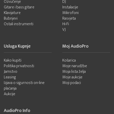
Ozvučenje
DJ
Gitare i bass gitare
Instalacije
Klavijature
Mikrofoni
Bubnjevi
Rasvjeta
Ostali instrumenti
Hi-Fi
VJ
Usluga Kupnje
Moj AudioPro
Kako kupiti
Košarica
Politika privatnosti
Moje narudžbe
Jamstvo
Moja lista želja
Leasing
Moje aukcije
Izjava o sigurnosti on-line
Moji podaci
plaćanja
Aukcije
AudioPro Info