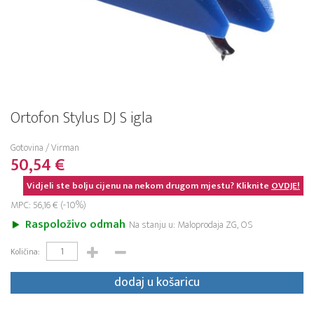
Ortofon Stylus DJ S igla
Gotovina / Virman
50,54 €
Vidjeli ste bolju cijenu na nekom drugom mjestu? Kliknite
OVDJE!
MPC: 56,16 € (-10%)
Raspoloživo odmah
Na stanju u: Maloprodaja ZG, OS
Količina:
dodaj u košaricu