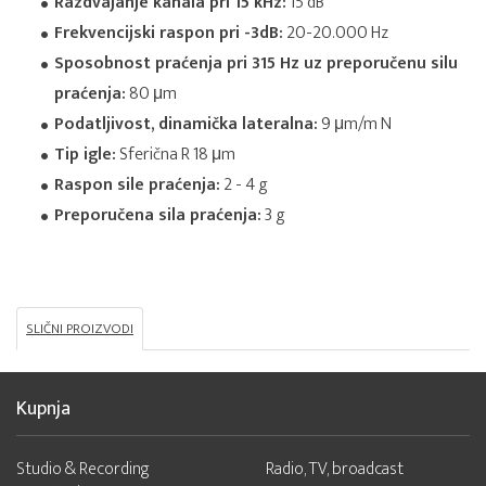
Razdvajanje kanala pri 15 kHz:
15 dB
Frekvencijski raspon pri -3dB:
20-20.000 Hz
Sposobnost praćenja pri 315 Hz uz preporučenu silu
praćenja:
80 μm
Podatljivost, dinamička lateralna:
9 μm/m N
Tip igle:
Sferična R 18 μm
Raspon sile praćenja:
2 - 4 g
Preporučena sila praćenja:
3 g
SLIČNI PROIZVODI
Kupnja
Studio & Recording
Radio, TV, broadcast