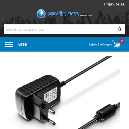
Prijavite se
0
MENU
Vaša košarica