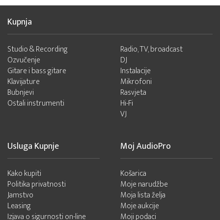
Kupnja
Studio & Recording
Radio, TV, broadcast
Ozvučenje
DJ
Gitare i bass gitare
Instalacije
Klavijature
Mikrofoni
Bubnjevi
Rasvjeta
Ostali instrumenti
Hi-Fi
VJ
Usluga Kupnje
Moj AudioPro
Kako kupiti
Košarica
Politika privatnosti
Moje narudžbe
Jamstvo
Moja lista želja
Leasing
Moje aukcije
Izjava o sigurnosti on-line
Moji podaci