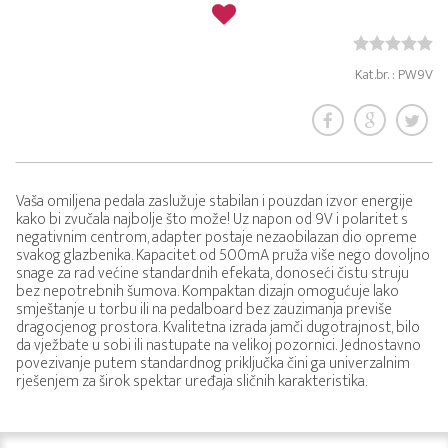
Kat.br. : PW9V
Vaša omiljena pedala zaslužuje stabilan i pouzdan izvor energije
kako bi zvučala najbolje što može! Uz napon od 9V i polaritet s
negativnim centrom, adapter postaje nezaobilazan dio opreme
svakog glazbenika. Kapacitet od 500mA pruža više nego dovoljno
snage za rad većine standardnih efekata, donoseći čistu struju
bez nepotrebnih šumova. Kompaktan dizajn omogućuje lako
smještanje u torbu ili na pedalboard bez zauzimanja previše
dragocjenog prostora. Kvalitetna izrada jamči dugotrajnost, bilo
da vježbate u sobi ili nastupate na velikoj pozornici. Jednostavno
povezivanje putem standardnog priključka čini ga univerzalnim
rješenjem za širok spektar uređaja sličnih karakteristika.