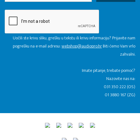
Uočili ste krivu sliku, grešku u tekstu ili krivu informaciju? Prijavite nam
pogrešku na e-mail adresu:
webshop@audiopro.hr
Biti ćemo Vam vrlo
zahvalni.
​Imate pitanje, trebate pomoć?
Nazovite nas na:
031 350 222 (OS)
01 3880 167 (ZG)