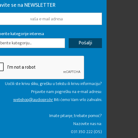
javite se na NEWSLETTER
erite kategorije interesa
erite kategoriju...
Uočili ste krivu sliku, grešku u tekstu ili krivu informaciju?
Prijavite nam pogrešku na e-mail adresu:
webshop@audiopro.hr
Biti ćemo Vam vrlo zahvalni.
​Imate pitanje, trebate pomoć?
Nazovite nas na:
031 350 222 (OS)