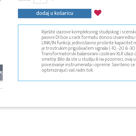
dodaj u košaricu
Riješite izazove kompleksnog studijskog i scensk
pasivni DI box u rack formatu donosi izvanrednu f
LINK/IN funkciji, jednostavno proširite kapacitet 
je trostrukim prigušivačem signala (-10, -20 ili -3
Transformatorski balansirani i izolirani XLR izlazi
smetnji. Bilo da ste u studiju ili na pozornici, ova
povezivanje instrumenata i opreme. Savršeno se uk
optimizirajući vaš radni tok.