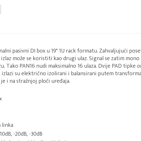
nalni pasivni DI box u 19" 1U rack formatu. Zahvaljujući po
K izlaz može se koristiti kao drugi ulaz. Signal se zatim mono
azu. Tako PAN16 nudi maksimalno 16 ulaza. Dvije PAD tipke
LR izlazi su električno izolirani i balansirani putem transfor
e i na stražnjoj ploči uređaja.
x
 linka
-10dB, -20dB, -30dB