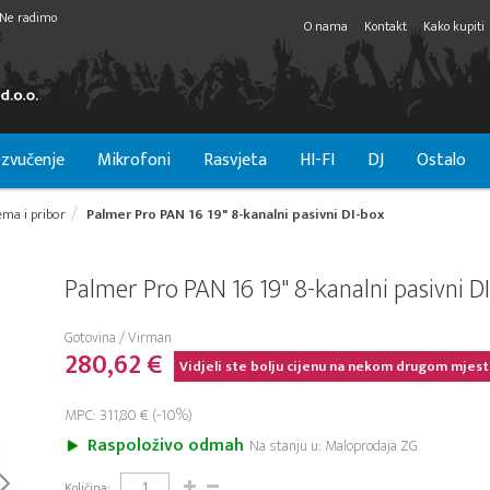
Ne radimo
O nama
Kontakt
Kako kupiti
zvučenje
Mikrofoni
Rasvjeta
HI-FI
DJ
Ostalo
ma i pribor
Palmer Pro PAN 16 19" 8-kanalni pasivni DI-box
Palmer Pro PAN 16 19" 8-kanalni pasivni D
Gotovina / Virman
280,62 €
Vidjeli ste bolju cijenu na nekom drugom mjest
MPC: 311,80 € (-10%)
Raspoloživo odmah
Na stanju u: Maloprodaja ZG
Količina: