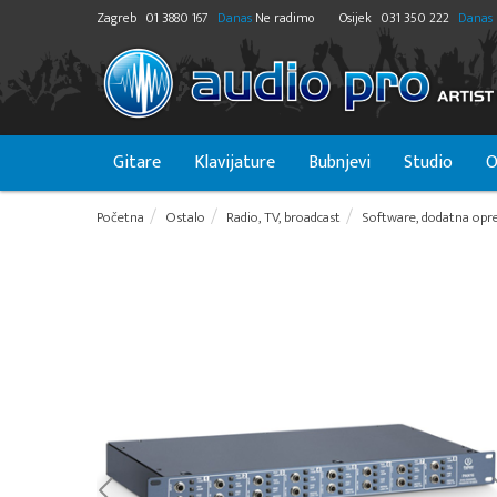
Zagreb
01 3880 167
Danas
Ne radimo
Osijek
031 350 222
Danas
Gitare
Klavijature
Bubnjevi
Studio
O
Početna
Ostalo
Radio, TV, broadcast
Software, dodatna opre