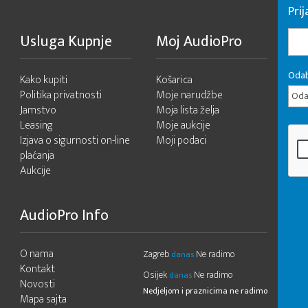
Pri
Usluga Kupnje
Moj AudioPro
Odab
Kako kupiti
Košarica
Politika privatnosti
Moje narudžbe
Odab
Jamstvo
Moja lista želja
Leasing
Moje aukcije
Izjava o sigurnosti on-line
Moji podaci
plaćanja
Aukcije
AudioPro Info
O nama
Zagreb
Ne radimo
danas
Kontakt
Osijek
Ne radimo
danas
Novosti
Nedjeljom i praznicima ne radimo
Mapa sajta