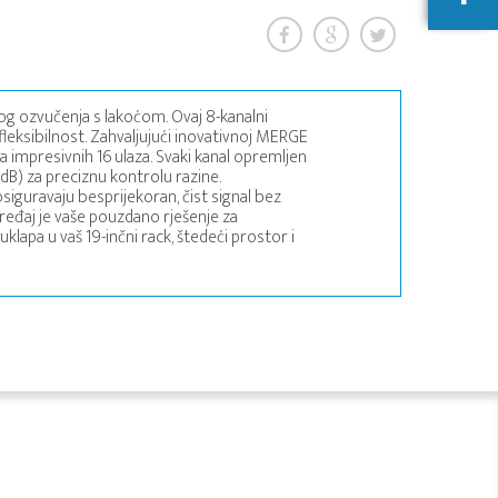
og ozvučenja s lakoćom. Ovaj 8-kanalni
leksibilnost. Zahvaljujući inovativnoj MERGE
na impresivnih 16 ulaza. Svaki kanal opremljen
0 dB) za preciznu kontrolu razine.
 osiguravaju besprijekoran, čist signal bez
j uređaj je vaše pouzdano rješenje za
lapa u vaš 19-inčni rack, štedeći prostor i