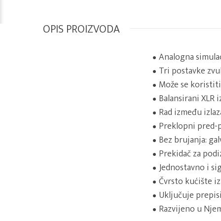
OPIS PROIZVODA
Analogna simulac
Tri postavke zvuk
Može se koristit
Balansirani XLR i
Rad između izlaza
Preklopni pred-p
Bez brujanja: ga
Prekidač za podi
Jednostavno i si
Čvrsto kućište iz
Uključuje prepis
Razvijeno u Nje