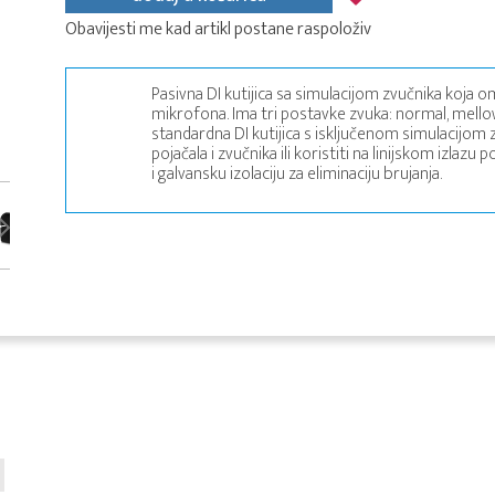
Obavijesti me kad artikl postane raspoloživ
Pasivna DI kutijica sa simulacijom zvučnika koja 
mikrofona. Ima tri postavke zvuka: normal, mellow 
standardna DI kutijica s isključenom simulacijom
pojačala i zvučnika ili koristiti na linijskom izlaz
i galvansku izolaciju za eliminaciju brujanja.