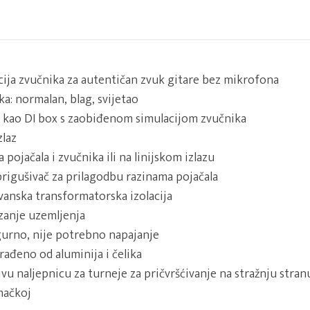
ija zvučnika za autentičan zvuk gitare bez mikrofona
a: normalan, blag, svijetao
i kao DI box s zaobiđenom simulacijom zvučnika
zlaz
 pojačala i zvučnika ili na linijskom izlazu
rigušivač za prilagodbu razinama pojačala
lvanska transformatorska izolacija
zanje uzemljenja
gurno, nije potrebno napajanje
rađeno od aluminija i čelika
ivu naljepnicu za turneje za pričvršćivanje na stražnju stran
mačkoj