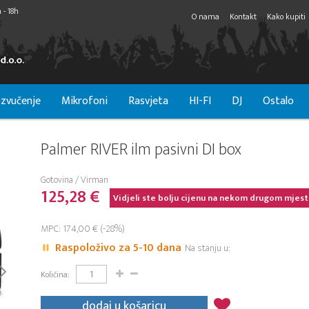
 - 18h
O nama
Kontakt
Kako kupiti
zvučenje
Mikrofoni
Rasvjeta
HI-FI
DJ
Ostalo
Palmer RIVER ilm pasivni DI box
Gotovina / Virman
125,28 €
Vidjeli ste bolju cijenu na nekom drugom mjest
MPC: 174,00 € (-28%)
Raspoloživo za 5-10 dana
Na stanju u:
Količina:
dodaj u košaricu