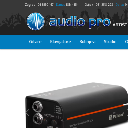
Zagreb
01 3880 167
Danas
10h - 18h
Osijek
031 350 222
Danas
9h
Gitare
Klavijature
Bubnjevi
Studio
O