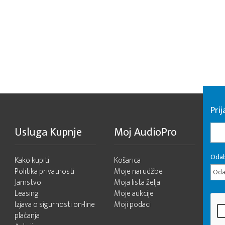
Pri
Usluga Kupnje
Moj AudioPro
Odab
Kako kupiti
Košarica
Politika privatnosti
Moje narudžbe
Odab
Jamstvo
Moja lista želja
Leasing
Moje aukcije
Izjava o sigurnosti on-line
Moji podaci
plaćanja