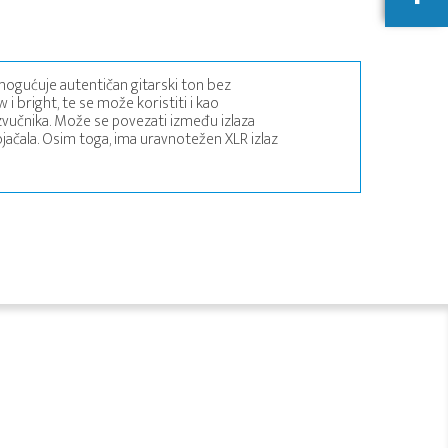
omogućuje autentičan gitarski ton bez
i bright, te se može koristiti i kao
 zvučnika. Može se povezati između izlaza
u pojačala. Osim toga, ima uravnotežen XLR izlaz