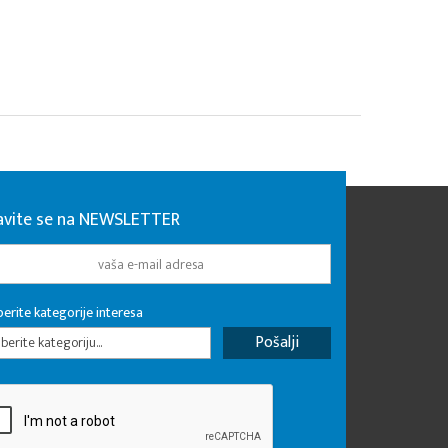
javite se na NEWSLETTER
erite kategorije interesa
erite kategoriju...