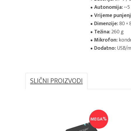
Autonomija:
~5 
Vrijeme punjenj
Dimenzije:
80 × 
Težina:
260 g
Mikrofon:
konde
Dodatno:
USB/mi
SLIČNI PROIZVODI
MEGA%