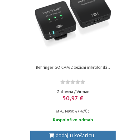
Behringer GO CAM 2 bežični mikrofonski ...
Gotovina / Virman
50,97 €
MPC: 149,90 € ( -66% )
Raspoloživo odmah
dodaj u košaricu