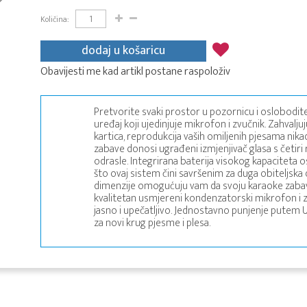
Količina:
dodaj u košaricu
Obavijesti me kad artikl postane raspoloživ
Pretvorite svaki prostor u pozornicu i oslobodite
uređaj koji ujedinjuje mikrofon i zvučnik. Zahvalju
kartica, reprodukcija vaših omiljenih pjesama nika
zabave donosi ugrađeni izmjenjivač glasa s četiri ra
odrasle. Integrirana baterija visokog kapaciteta 
što ovaj sistem čini savršenim za duga obiteljska
dimenzije omogućuju vam da svoju karaoke zaba
kvalitetan usmjereni kondenzatorski mikrofon i z
jasno i upečatljivo. Jednostavno punjenje putem U
za novi krug pjesme i plesa.