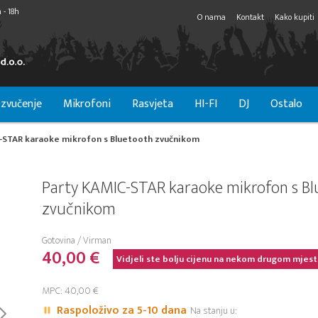
 - 18h
O nama
Kontakt
Kako kupiti
zvučenje
Mikrofoni
Rasvjeta
HI-FI
DJ
Ostalo
-STAR karaoke mikrofon s Bluetooth zvučnikom
Party KAMIC-STAR karaoke mikrofon s B
zvučnikom
Gotovina / Virman
40,00 €
Vidjeli ste bolju cijenu na nekom drugom mjest
MPC: 40,00 €
Raspoloživo za 5-10 dana
Na stanju u: