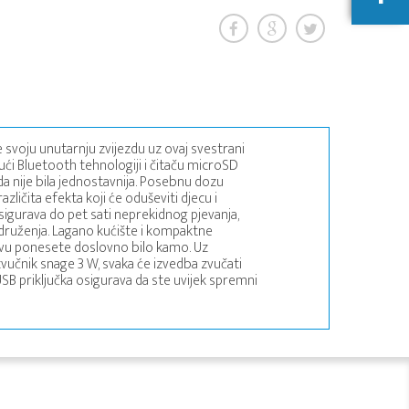
 svoju unutarnju zvijezdu uz ovaj svestrani
jući Bluetooth tehnologiji i čitaču microSD
da nije bila jednostavnija. Posebnu dozu
zličita efekta koji će oduševiti djecu i
osigurava do pet sati neprekidnog pjevanja,
 druženja. Lagano kućište i kompaktne
vu ponesete doslovno bilo kamo. Uz
vučnik snage 3 W, svaka će izvedba zvučati
SB priključka osigurava da ste uvijek spremni