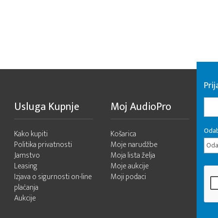
Pri
Usluga Kupnje
Moj AudioPro
Odab
Kako kupiti
Košarica
Politika privatnosti
Moje narudžbe
Odab
Jamstvo
Moja lista želja
Leasing
Moje aukcije
Izjava o sigurnosti on-line
Moji podaci
plaćanja
Aukcije