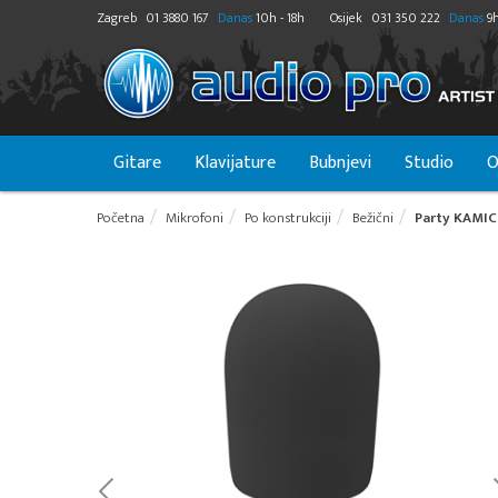
Zagreb
01 3880 167
Danas
10h - 18h
Osijek
031 350 222
Danas
9h
Gitare
Klavijature
Bubnjevi
Studio
O
Početna
Mikrofoni
Po konstrukciji
Bežični
Party KAMIC