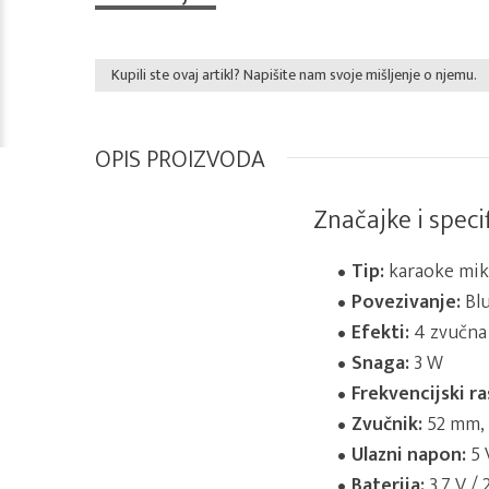
Kupili ste ovaj artikl? Napišite nam svoje mišljenje o njemu.
OPIS PROIZVODA
Značajke i specif
Tip:
karaoke mikr
Povezivanje:
Blu
Efekti:
4 zvučna
Snaga:
3 W
Frekvencijski r
Zvučnik:
52 mm,
Ulazni napon:
5 
Baterija:
3.7 V /