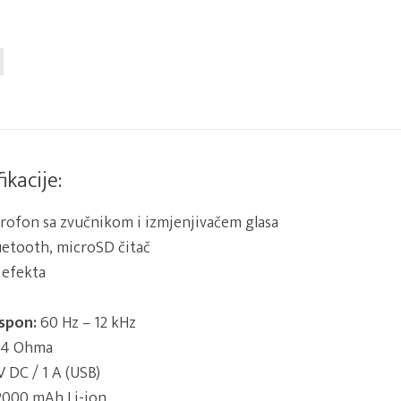
ikacije:
ofon sa zvučnikom i izmjenjivačem glasa
etooth, microSD čitač
 efekta
aspon:
60 Hz – 12 kHz
 4 Ohma
V DC / 1 A (USB)
 2000 mAh Li-ion