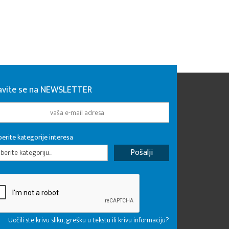
javite se na NEWSLETTER
erite kategorije interesa
erite kategoriju...
Uočili ste krivu sliku, grešku u tekstu ili krivu informaciju?