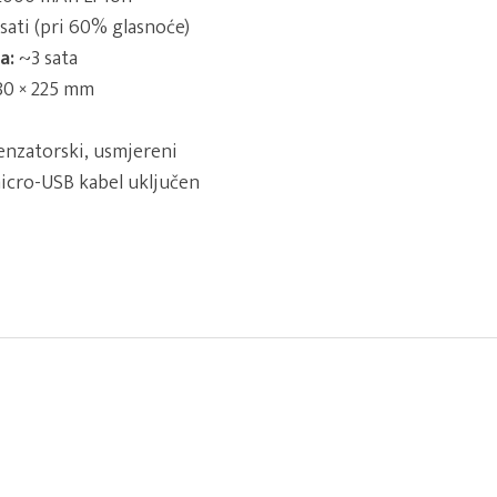
sati (pri 60% glasnoće)
a:
~3 sata
80 × 225 mm
nzatorski, usmjereni
cro-USB kabel uključen