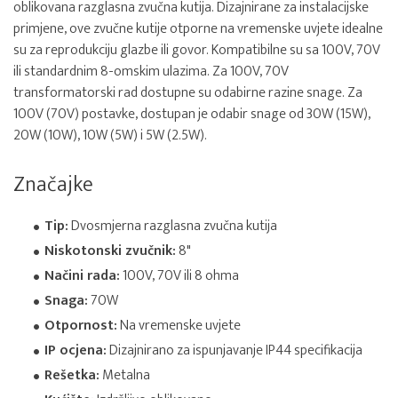
oblikovana razglasna zvučna kutija. Dizajnirane za instalacijske
primjene, ove zvučne kutije otporne na vremenske uvjete idealne
su za reprodukciju glazbe ili govor. Kompatibilne su sa 100V, 70V
ili standardnim 8-omskim ulazima. Za 100V, 70V
transformatorski rad dostupne su odabirne razine snage. Za
100V (70V) postavke, dostupan je odabir snage od 30W (15W),
20W (10W), 10W (5W) i 5W (2.5W).
Značajke
Tip:
Dvosmjerna razglasna zvučna kutija
Niskotonski zvučnik:
8"
Načini rada:
100V, 70V ili 8 ohma
Snaga:
70W
Otpornost:
Na vremenske uvjete
IP ocjena:
Dizajnirano za ispunjavanje IP44 specifikacija
Rešetka:
Metalna