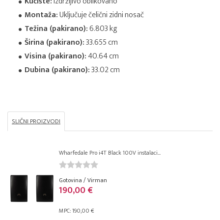
Kućište:
Izdržljivo oblikovano
Montaža:
Uključuje čelični zidni nosač
Težina (pakirano):
6.803 kg
Širina (pakirano):
33.655 cm
Visina (pakirano):
40.64 cm
Dubina (pakirano):
33.02 cm
SLIČNI PROIZVODI
Wharfedale Pro i4T Black 100V instalaci...
Gotovina / Virman
190,00 €
MPC: 190,00 €