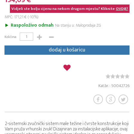
154,09 €
Vidjeli ste bolju cijenu na nekom drugom mjestu? Kliknite
OVDJE!
MPC: 171,21 € (-10%)
Raspoloživo odmah
Na stanju u: Maloprodaja ZG
Količina:
dodaj u košaricu
Kat.br. : 50042726
2-sistemski zvučnički sistem male težine i čvrste konstrukcije koji
Vam pruža vrhunski zvuk! Dizajniran za instalacijske aplikacije, ovaj