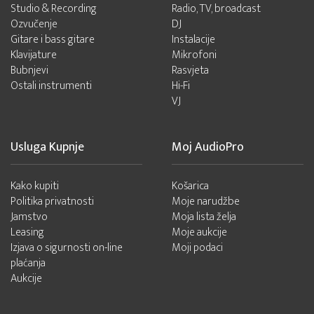
Studio & Recording
Radio, TV, broadcast
Ozvučenje
DJ
Gitare i bass gitare
Instalacije
Klavijature
Mikrofoni
Bubnjevi
Rasvjeta
Ostali instrumenti
Hi-Fi
VJ
Usluga Kupnje
Moj AudioPro
Kako kupiti
Košarica
Politika privatnosti
Moje narudžbe
Jamstvo
Moja lista želja
Leasing
Moje aukcije
Izjava o sigurnosti on-line
Moji podaci
plaćanja
Aukcije