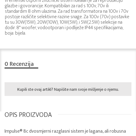
vremenski otporni zvučnički sistem idealan je za reprodukciju
glazbe i govorancije. Kompatibilan za rad s 100v, 70v ili
standardim 8 ohm ulazima. Za rad transformatora na 100v i 70v
postoje različite selektivne razine snage. Za 100v (70v) postavke
tu su 30W(15W), 20W(10W), 10W(5W), i 5W(2.5W) selekcije na
dodir. 8" woofer, vodootporan i podliježe IP44 specifikacijama,
boja: bijela.
0
Recenzija
Kupili ste ovaj artikl? Napišite nam svoje mišljenje o njemu.
OPIS PROIZVODA
Impulse® 8c dvosmjerni razglasni sistem je lagana, ali robusna