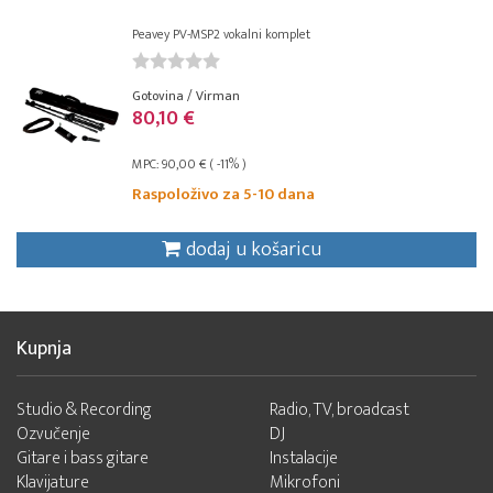
Peavey PV-MSP2 vokalni komplet
Gotovina / Virman
80,10 €
MPC: 90,00 € ( -11% )
Raspoloživo za 5-10 dana
dodaj u košaricu
Kupnja
Studio & Recording
Radio, TV, broadcast
Ozvučenje
DJ
Gitare i bass gitare
Instalacije
Klavijature
Mikrofoni