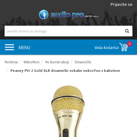
Prijavite se
0
MENU
Vaša košarica
Početna
Mikrofoni
Po konstrukciji
Dinamički
Peavey PVi 2 Gold XLR dinamički vokalni mikrofon s kabelom