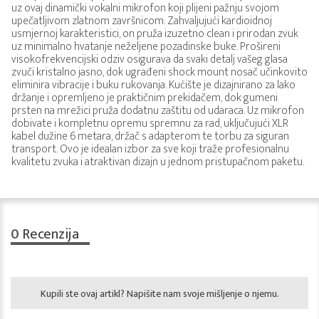
uz ovaj dinamički vokalni mikrofon koji plijeni pažnju svojom
upečatljivom zlatnom završnicom. Zahvaljujući kardioidnoj
usmjernoj karakteristici, on pruža izuzetno clean i prirodan zvuk
uz minimalno hvatanje neželjene pozadinske buke. Prošireni
visokofrekvencijski odziv osigurava da svaki detalj vašeg glasa
zvuči kristalno jasno, dok ugrađeni shock mount nosač učinkovito
eliminira vibracije i buku rukovanja. Kućište je dizajnirano za lako
držanje i opremljeno je praktičnim prekidačem, dok gumeni
prsten na mrežici pruža dodatnu zaštitu od udaraca. Uz mikrofon
dobivate i kompletnu opremu spremnu za rad, uključujući XLR
kabel dužine 6 metara, držač s adapterom te torbu za siguran
transport. Ovo je idealan izbor za sve koji traže profesionalnu
kvalitetu zvuka i atraktivan dizajn u jednom pristupačnom paketu.
0
Recenzija
Kupili ste ovaj artikl? Napišite nam svoje mišljenje o njemu.