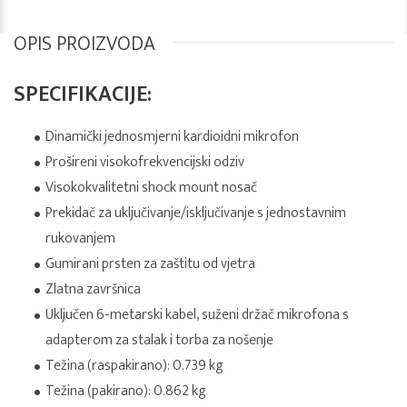
OPIS PROIZVODA
SPECIFIKACIJE:
Dinamički jednosmjerni kardioidni mikrofon
Prošireni visokofrekvencijski odziv
Visokokvalitetni shock mount nosač
Prekidač za uključivanje/isključivanje s jednostavnim
rukovanjem
Gumirani prsten za zaštitu od vjetra
Zlatna završnica
Uključen 6-metarski kabel, suženi držač mikrofona s
adapterom za stalak i torba za nošenje
Težina (raspakirano): 0.739 kg
Težina (pakirano): 0.862 kg