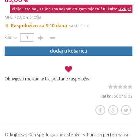
63,00 €
Vidjeli ste bolju cijenu na nekom drugom mjestu? Kliknite
OVDJE!
MPC: 70,00 € (-10%)
Raspoloživo za 5-10 dana
Na stanju u:
Količina:
dodaj u košaricu
Obavijesti me kad artikl postane raspoloživ
Kat.br. : 50046102
Otkrijte savršen spoj luksuzne estetike i vrhunskih performansi