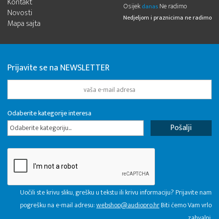
Kontakt
Osijek
Ne radimo
danas
Novosti
Nedjeljom i praznicima ne radimo
Mapa sajta
Prijavite se na NEWSLETTER
Odaberite kategorije interesa
Odaberite kategoriju...
Uočili ste krivu sliku, grešku u tekstu ili krivu informaciju? Prijavite nam
pogrešku na e-mail adresu:
webshop@audiopro.hr
Biti ćemo Vam vrlo
zahvalni.