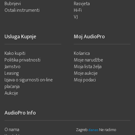
Bubnjevi
Rasvjeta
Ostali instrumenti
Hi-Fi
VJ
Usluga Kupnje
Moj AudioPro
Kako kupiti
Košarica
Politika privatnosti
Moje narudžbe
Jamstvo
Moja lista želja
Leasing
Moje aukcije
Izjava o sigurnosti on-line
Moji podaci
plaćanja
Aukcije
AudioPro Info
O nama
Zagreb
Ne radimo
danas