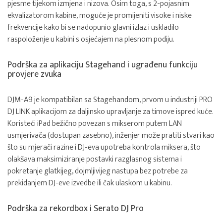
pjesme tijekom izmjena i nizova. Osim toga, s 2-pojasnim
ekvalizatorom kabine, moguće je promijeniti visoke i niske
frekvencije kako bi se nadopunio glavni izlaz i uskladilo
raspoloženje u kabini s osjećajem na plesnom podiju.
Podrška za aplikaciju Stagehand i ugrađenu funkciju
provjere zvuka
DJM-A9 je kompatibilan sa Stagehandom, prvom u industriji PRO
DJ LINK aplikacijom za daljinsko upravljanje za timove ispred kuće.
Koristeći iPad bežično povezan s mikserom putem LAN
usmjerivača (dostupan zasebno), inženjer može pratiti stvari kao
što su mjerači razine i DJ-eva upotreba kontrola miksera, što
olakšava maksimiziranje postavki razglasnog sistema i
pokretanje glatkijeg, dojmljivijeg nastupa bez potrebe za
prekidanjem DJ-eve izvedbe ili čak ulaskom u kabinu.
Podrška za rekordbox i Serato DJ Pro