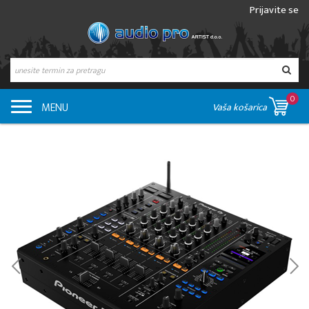
Prijavite se
0
MENU
Vaša košarica