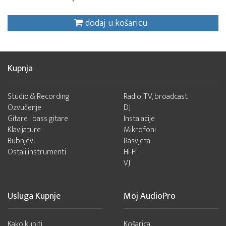
dodaj u košaricu
Kupnja
Studio & Recording
Radio, TV, broadcast
Ozvučenje
DJ
Gitare i bass gitare
Instalacije
Klavijature
Mikrofoni
Bubnjevi
Rasvjeta
Ostali instrumenti
Hi-Fi
VJ
Usluga Kupnje
Moj AudioPro
Kako kupiti
Košarica