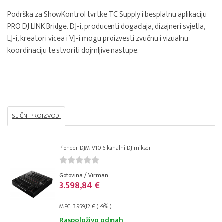
Podrška za ShowKontrol tvrtke TC Supply i besplatnu aplikaciju
PRO DJ LINK Bridge. DJ-i, producenti događaja, dizajneri svjetla,
LJ-i, kreatori videa i VJ-i mogu proizvesti zvučnu i vizualnu
koordinaciju te stvoriti dojmljive nastupe.
SLIČNI PROIZVODI
Pioneer DJM-V10 6 kanalni DJ mikser
Gotovina / Virman
3.598,84 €
MPC: 3.959,12 € ( -9% )
Raspoloživo odmah