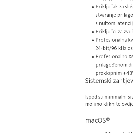
Priključak za sl
stvaranje prilag
s nultom latenci
Priključci za zvu
Profesionalna kv
24-bit/96 kHz os
Profesionalno XM
prilagođenom di
preklopnim +48V
Sistemski zahtjev
Ispod su minimalni si
molimo kliknite ovdj
macOS®