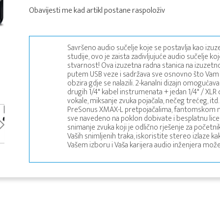
Obavijesti me kad artikl postane raspoloživ
Savršeno audio sučelje koje se postavlja kao izu
studije, ovo je zaista zadivljujuće audio sučelje k
stvarnost! Ova izuzetna radna stanica na izuzetn
putem USB veze i sadržava sve osnovno što Vam 
obzira gdje se nalazili. 2-kanalni dizajn omogućava
drugih 1/4" kabel instrumenata + jedan 1/4" / XL
vokale, miksanje zvuka pojačala, nečeg trećeg, itd.
PreSonus XMAX-L pretpojačalima, fantomskom nap
sve navedeno na poklon dobivate i besplatnu lic
snimanje zvuka koji je odlično rješenje za početn
Vaših snimljenih traka, iskoristite stereo izlaze k
Vašem izboru i Vaša karijera audio inženjera može