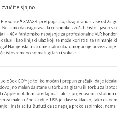
i zvučite sjajno.
PreSonus® XMAX-L pretpojačalo, dizajnirano s više od 25 go
. Ne samo da osigurava da će snimke zvučati čisto i jasno s
nja i +48V fantomsko napajanje za profesionalne XLR konde
 služi i kao linijski ulaz koji se može koristiti za snimanje k
oga! Namjenski instrumentalni ulaz omogućuje povezivanje el
će istovremeno snimati gitaru i vokale.
udioBox GO™ je toliko moćan i prepun značajki da je ideala
 dovoljno malen da stane u torbu za gitaru ili torbu za lapt
d i Apple mobilnim uređajima – ali i s prijenosnim i stolnim r
em za male kućne studije. USB je klase sukladan, tako da nem
anje i instalaciju. Budući da se napaja preko sabirnice, nem