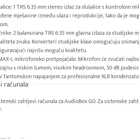
ušalice: 1 TRS 6.35 mm stereo izlaz za slušalice s kontrolom 
ođene mješavine između ulaza i reprodukcije, tako da je mo
jom.
čnike: 2 balansirana TRS 6.35 mm glavna izlaza za studijske m
aliteta zvuka: Konverteri studijske klase omogućuju sniman
iguravajući najvišu moguću kvalitetu.
AX-L mikrofonsko pretpojačalo: Mikrofon će zvučati najbo
zajnu s niskim šumom, visokim headroomom, 50 dB podesivo
 fantomskim napajanjem za profesionalne XLR kondenzato
i računala:
stemski zahtjevi računala za AudioBox GO.
Za sistemske zaht
e
.