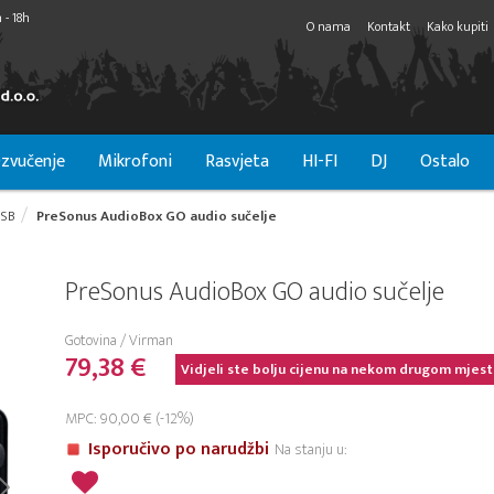
 - 18h
O nama
Kontakt
Kako kupiti
zvučenje
Mikrofoni
Rasvjeta
HI-FI
DJ
Ostalo
SB
PreSonus AudioBox GO audio sučelje
PreSonus AudioBox GO audio sučelje
Gotovina / Virman
79,38 €
Vidjeli ste bolju cijenu na nekom drugom mjest
MPC: 90,00 € (-12%)
Isporučivo po narudžbi
Na stanju u: