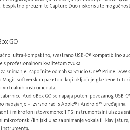
, besplatno preuzmite Capture Duo i iskoristite mogućnos
Box GO
ačno, ultra-kompaktno, svestrano USB-C® kompatibilno audi
e s profesionalnom kvalitetom zvuka
r za snimanje: Započnite odmah sa Studio One® Prime DAW 
o Magic softverskim paketom koji uključuje glazbene tutori
i virtualnih instrumenata.
 sabirnice: AudioBox GO se napaja putem povezanog USB-C® 
 napajanje – izvrsno radi s Apple® i Android™ uređajima.
ent i mikrofon istovremeno: 1 TS instrumentalni ulaz za snim
 mikrofonski/linijski ulaz za snimanje vokala ili klavijature,
 instrumenta.