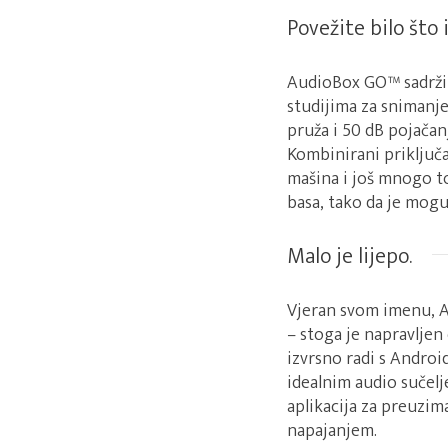
Povežite bilo što 
AudioBox GO™ sadrži 
studijima za snimanje
pruža i 50 dB pojača
Kombinirani priključak
mašina i još mnogo t
basa, tako da je mogu
Malo je lijepo.
Vjeran svom imenu, A
– stoga je napravljen
izvrsno radi s Androi
idealnim audio sučelj
aplikacija za preuzim
napajanjem.