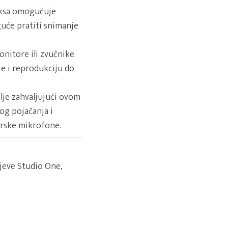
miksa omogućuje
guće pratiti snimanje
onitore ili zvučnike.
je i reprodukciju do
lje zahvaljujući ovom
g pojačanja i
rske mikrofone.
jeve Studio One,