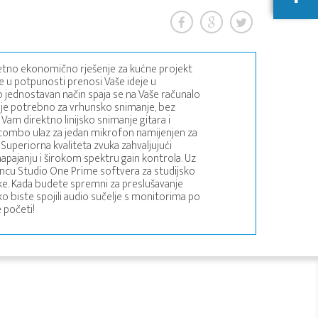
zetno ekonomično rješenje za kućne projekt
oje u potpunosti prenosi Vaše ideje u
o jednostavan način spaja se na Vaše računalo
je potrebno za vrhunsko snimanje, bez
 Vam direktno linijsko snimanje gitara i
R combo ulaz za jedan mikrofon namijenjen za
 Superiorna kvaliteta zvuka zahvaljujući
ajanju i širokom spektru gain kontrola. Uz
encu Studio One Prime softvera za studijsko
ike. Kada budete spremni za preslušavanje
ako biste spojili audio sučelje s monitorima po
 početi!