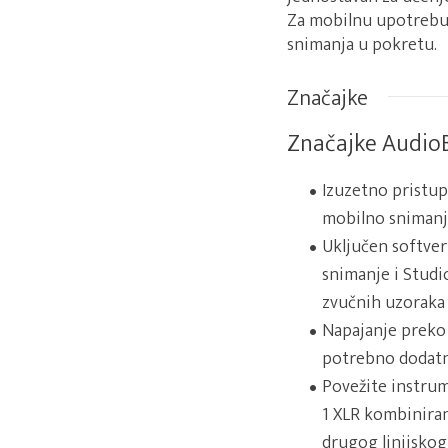
Za mobilnu upotrebu
snimanja u pokretu.
Značajke
Značajke Audio
Izuzetno pristup
mobilno snimanj
Uključen softve
snimanje i Studi
zvučnih uzoraka 
Napajanje preko
potrebno dodatno
Povežite instrum
1 XLR kombinirani
drugog linijskog