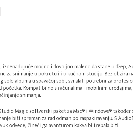
, iznenađujuće moćno i dovoljno maleno da stane u džep, 
ne za snimanje u pokretu ili u kućnom studiju. Bez obzira 
elog solo albuma u spavaćoj sobi, svi alati potrebni za profesi
 početka. Kompatibilno s računalima i mobilnim uređajima
činjanje snimanja.
Studio Magic softverski paket za Mac® i Windows® također s
imanje biti spreman za rad odmah po raspakiravanju. S Audi
uk odvede, čineći ga avanturom kakva bi trebala biti.