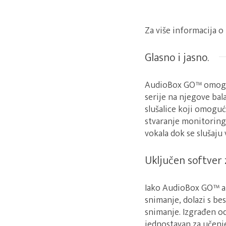
Za više informacija 
Glasno i jasno.
AudioBox GO™ omoguć
serije na njegove bal
slušalice koji omoguć
stvaranje monitoring
vokala dok se slušaju 
Uključen softver 
Iako AudioBox GO™ au
snimanje, dolazi s b
snimanje. Izgrađen od
jednostavan za učenj