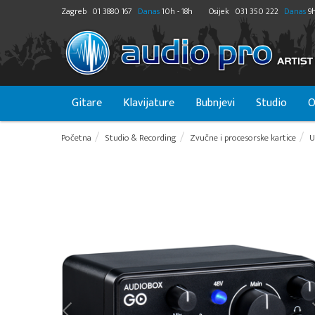
Zagreb
01 3880 167
Danas
10h - 18h
Osijek
031 350 222
Danas
9h
Gitare
Klavijature
Bubnjevi
Studio
O
Početna
Studio & Recording
Zvučne i procesorske kartice
U