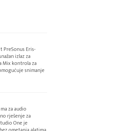
t PreSonus Eris-
nažan izlaz za
a Mix kontrola za
o omogućuje snimanje
ima za audio
no rješenje za
Studio One je
bez ometanja alatima.