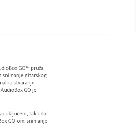
AudioBox GO™ pruža
na snimanje gitarskog
onalno stvaranje
, AudioBox GO je
u uključeni, tako da
oBox GO-om, snimanje