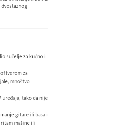
t dvostaznog
o sučelje za kućno i
softverom za
jale, mnoštvo
uređaja, tako da nije
anje gitare ili basa i
 ritam mašine ili