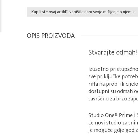
Kupili ste ovaj artikl? Napišite nam svoje mišljenje o njemu.
OPIS PROIZVODA
Stvarajte odmah!
Izuzetno pristupačno
sve priključke potreb
riffa na probi ili cij
dostupni su odmah od
savršeno za brzo zapo
Studio One® Prime i 
će novi studio za sn
je moguće gdje god zv