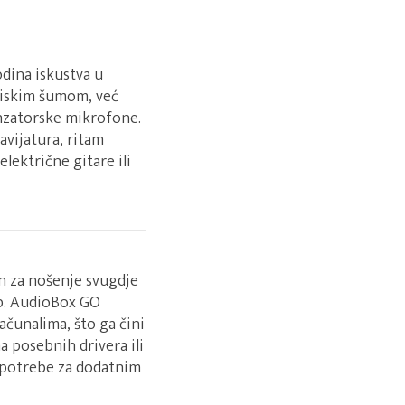
dina iskustva u
 niskim šumom, već
nzatorske mikrofone.
lavijatura, ritam
ektrične gitare ili
n za nošenje svugdje
op. AudioBox GO
ačunalima, što ga čini
a posebnih drivera ili
a potrebe za dodatnim