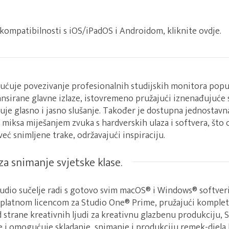
o kompatibilnosti s iOS/iPadOS i Androidom,
kliknite ovdje.
uje povezivanje profesionalnih studijskih monitora popu
ansirane glavne izlaze, istovremeno pružajući iznenađujuće s
uje glasno i jasno slušanje. Također je dostupna jednostavn
 miksa miješanjem zvuka s hardverskih ulaza i softvera, št
već snimljene trake, održavajući inspiraciju.
za snimanje svjetske klase.
dio sučelje radi s gotovo svim macOS® i Windows® softver
esplatnom licencom za Studio One® Prime, pružajući komplet
 strane kreativnih ljudi za kreativnu glazbenu produkciju, 
e i omogućuje skladanje, snimanje i produkciju remek-djela 