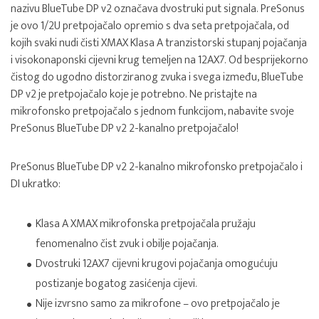
nazivu BlueTube DP v2 označava dvostruki put signala. PreSonus
je ovo 1/2U pretpojačalo opremio s dva seta pretpojačala, od
kojih svaki nudi čisti XMAX Klasa A tranzistorski stupanj pojačanja
i visokonaponski cijevni krug temeljen na 12AX7. Od besprijekorno
čistog do ugodno distorziranog zvuka i svega između, BlueTube
DP v2 je pretpojačalo koje je potrebno. Ne pristajte na
mikrofonsko pretpojačalo s jednom funkcijom, nabavite svoje
PreSonus BlueTube DP v2 2-kanalno pretpojačalo!
PreSonus BlueTube DP v2 2-kanalno mikrofonsko pretpojačalo i
DI ukratko:
Klasa A XMAX mikrofonska pretpojačala pružaju
fenomenalno čist zvuk i obilje pojačanja.
Dvostruki 12AX7 cijevni krugovi pojačanja omogućuju
postizanje bogatog zasićenja cijevi.
Nije izvrsno samo za mikrofone – ovo pretpojačalo je