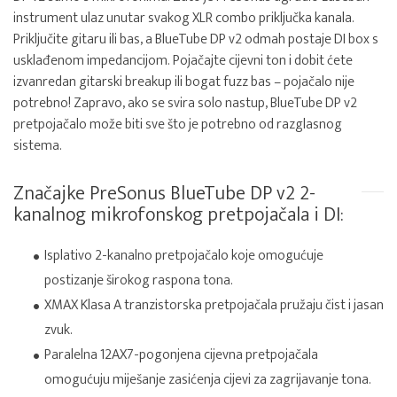
instrument ulaz unutar svakog XLR combo priključka kanala.
Priključite gitaru ili bas, a BlueTube DP v2 odmah postaje DI box s
usklađenom impedancijom. Pojačajte cijevni ton i dobit ćete
izvanredan gitarski breakup ili bogat fuzz bas – pojačalo nije
potrebno! Zapravo, ako se svira solo nastup, BlueTube DP v2
pretpojačalo može biti sve što je potrebno od razglasnog
sistema.
Značajke PreSonus BlueTube DP v2 2-
kanalnog mikrofonskog pretpojačala i DI:
Isplativo 2-kanalno pretpojačalo koje omogućuje
postizanje širokog raspona tona.
XMAX Klasa A tranzistorska pretpojačala pružaju čist i jasan
zvuk.
Paralelna 12AX7-pogonjena cijevna pretpojačala
omogućuju miješanje zasićenja cijevi za zagrijavanje tona.