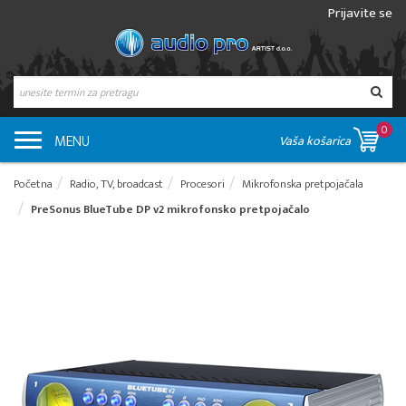
Prijavite se
0
MENU
Vaša košarica
Početna
Radio, TV, broadcast
Procesori
Mikrofonska pretpojačala
PreSonus BlueTube DP v2 mikrofonsko pretpojačalo