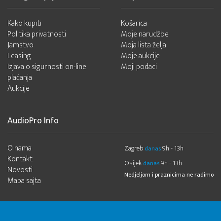
Kako kupiti
Košarica
Politika privatnosti
Moje narudžbe
Jamstvo
Moja lista želja
Leasing
Moje aukcije
Izjava o sigurnosti on-line
Moji podaci
plaćanja
Aukcije
AudioPro Info
O nama
Zagreb
9h - 13h
danas
Kontakt
Osijek
9h - 13h
danas
Novosti
Nedjeljom i praznicima ne radimo
Mapa sajta