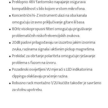
Preklopno 48V fantomsko napajanje osigurava
kompatibilnost s bilo kojom vrstom mikrofona.
Koncentrični hi-Z instrument ulazi na oba kanala
omogućuju izravno priključivanje gitare ili basa.
80Hz visokopropusni filteri omogućuju prigušivanje
problematičnih niskofrekvencijskih zvukova.
20dB padovi prilagođavaju se izuzetno jakim izvorima
zvuka, razinama signala i aktivnim pickup magnetima.
Prekidač za obrtanje polariteta omogućuje rješavanje
problema s fazom na izvoru.
Pozadinski osvijetljeni VU mjerači s LED indikatorima
clippinga olakšavaju praćenje razina.
Robusno rack montažno 1/2U kućište također je savršeno
za stolnu upotrebu.