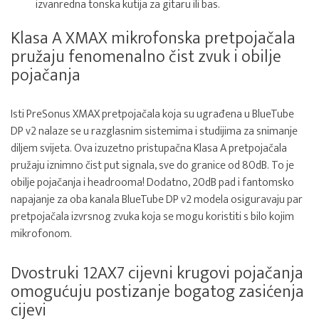
izvanredna tonska kutija za gitaru ili bas.
Klasa A XMAX mikrofonska pretpojačala
pružaju fenomenalno čist zvuk i obilje
pojačanja
Isti PreSonus XMAX pretpojačala koja su ugrađena u BlueTube
DP v2 nalaze se u razglasnim sistemima i studijima za snimanje
diljem svijeta. Ova izuzetno pristupačna Klasa A pretpojačala
pružaju iznimno čist put signala, sve do granice od 80dB. To je
obilje pojačanja i headrooma! Dodatno, 20dB pad i fantomsko
napajanje za oba kanala BlueTube DP v2 modela osiguravaju par
pretpojačala izvrsnog zvuka koja se mogu koristiti s bilo kojim
mikrofonom.
Dvostruki 12AX7 cijevni krugovi pojačanja
omogućuju postizanje bogatog zasićenja
cijevi