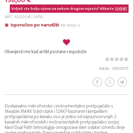
198,00 €
Vidjeli ste bolju cijenu na nekom drugom mjestu? Kliknite
OVDJE!
MPC: 300,00 € (-34%)
Isporučivo po narudžbi
Na stanju u:
Obavijesti me kad artikl postane raspoloživ
Kat.br. : 51632075
Dvokanalno mikrofonsko i instrumentalno pretpojačalo s
Mixable XMAX Solid-state i 12AX7-baziranim lampaškim
pretpojačalima po kanalu, ovo je jedno od najraznovrsnijih 2-
kanalnih mikrofonskih i instrumentalnih pretpojačala u svojoj
klasi! Dual Path tehnologija omogućava Vam odabir između dvije
razine pretpojačala: Transparentne solid-state i topline