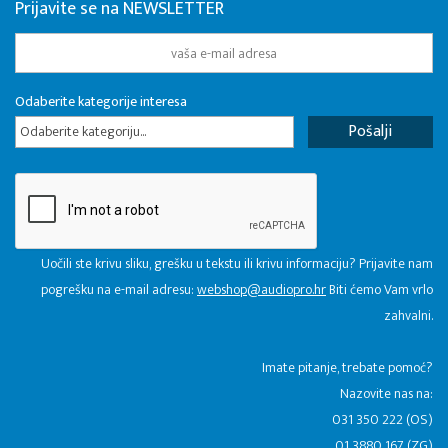
Prijavite se na NEWSLETTER
Odaberite kategorije interesa
Odaberite kategoriju...
Uočili ste krivu sliku, grešku u tekstu ili krivu informaciju? Prijavite nam
pogrešku na e-mail adresu:
webshop@audiopro.hr
Biti ćemo Vam vrlo
zahvalni.
​Imate pitanje, trebate pomoć?
Nazovite nas na:
031 350 222 (OS)
01 3880 167 (ZG)