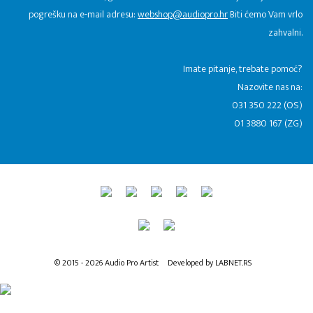
pogrešku na e-mail adresu:
webshop@audiopro.hr
Biti ćemo Vam vrlo
zahvalni.
​Imate pitanje, trebate pomoć?
Nazovite nas na:
031 350 222 (OS)
01 3880 167 (ZG)
© 2015 - 2026 Audio Pro Artist
Developed by LABNET.RS