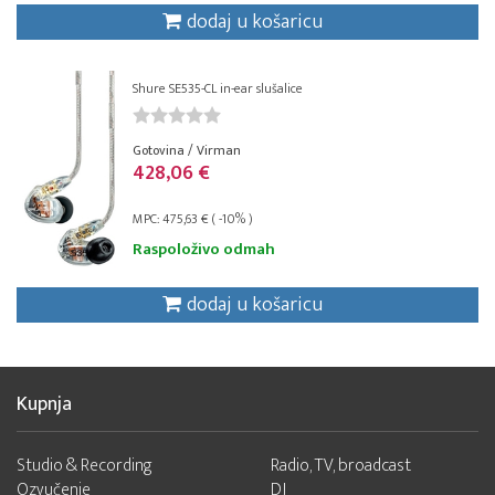
dodaj u košaricu
Shure SE535-CL in-ear slušalice
Gotovina / Virman
428,06 €
MPC: 475,63 € ( -10% )
Raspoloživo odmah
dodaj u košaricu
Kupnja
Studio & Recording
Radio, TV, broadcast
Ozvučenje
DJ