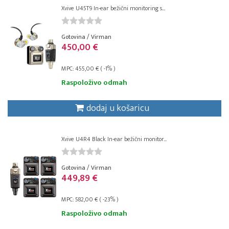
Xvive U45T9 In-ear bežični monitoring s...
Gotovina / Virman
450,00 €
MPC: 455,00 € ( -1% )
Raspoloživo odmah
dodaj u košaricu
Xvive U4R4 Black In-ear bežični monitor...
Gotovina / Virman
449,89 €
MPC: 582,00 € ( -23% )
Raspoloživo odmah