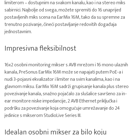
limiterom – dostupnim na svakom kanalu, kao i na stereo miks
sabirnici. Najbolje od svega, možete spremiti do 16 unaprijed
postavljenih miks scena na EarMix 16M, tako da su spremne za
trenutno pozivanje, čineći postavljanje redovitih događaja
jednostavnim.
Impresivna fleksibilnost
16x2 osobni monitoring mikser s AVB mrežom i 16 mono ulaznih
kanala, PreSonus EarMix 16M može se napajati putem PoE-a i
nudi 3-pojasni ekvalizator i limiter na svim kanalima, kao i na
glavnom miksu. EarMix 16M sadrži grupisanje kanala plus stereo
povezivanje kanala, snažno pojačalo za slušalice savršeno za in-
ear monitore niske impedancije, 2 AVB Ethernet priključka i
podršku za povezivanje koja omogućuje umrežavanje do 24
jedinice s mikserom StudioLive Series III.
Idealan osobni mikser za bilo koju