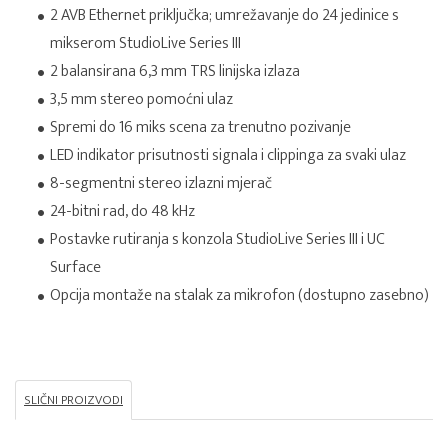
2 AVB Ethernet priključka; umrežavanje do 24 jedinice s
mikserom StudioLive Series III
2 balansirana 6,3 mm TRS linijska izlaza
3,5 mm stereo pomoćni ulaz
Spremi do 16 miks scena za trenutno pozivanje
LED indikator prisutnosti signala i clippinga za svaki ulaz
8-segmentni stereo izlazni mjerač
24-bitni rad, do 48 kHz
Postavke rutiranja s konzola StudioLive Series III i UC
Surface
Opcija montaže na stalak za mikrofon (dostupno zasebno)
SLIČNI PROIZVODI