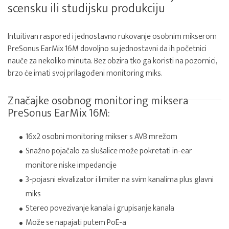
scensku ili studijsku produkciju
Intuitivan raspored i jednostavno rukovanje osobnim mikserom
PreSonus EarMix 16M dovoljno su jednostavni da ih početnici
nauče za nekoliko minuta. Bez obzira tko ga koristi na pozornici,
brzo će imati svoj prilagođeni monitoring miks.
Značajke osobnog monitoring miksera
PreSonus EarMix 16M:
16x2 osobni monitoring mikser s AVB mrežom
Snažno pojačalo za slušalice može pokretati in-ear
monitore niske impedancije
3-pojasni ekvalizator i limiter na svim kanalima plus glavni
miks
Stereo povezivanje kanala i grupisanje kanala
Može se napajati putem PoE-a