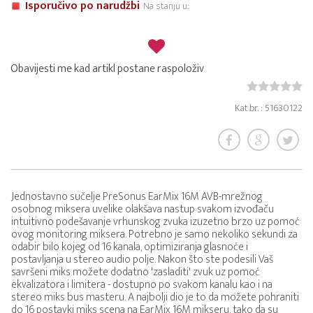
Isporučivo po narudžbi
Na stanju u:
Obavijesti me kad artikl postane raspoloživ
Kat.br. : 51630122
Jednostavno sučelje PreSonus EarMix 16M AVB-mrežnog
osobnog miksera uvelike olakšava nastup svakom izvođaču
intuitivno podešavanje vrhunskog zvuka izuzetno brzo uz pomoć
ovog monitoring miksera. Potrebno je samo nekoliko sekundi za
odabir bilo kojeg od 16 kanala, optimiziranja glasnoće i
postavljanja u stereo audio polje. Nakon što ste podesili Vaš
savršeni miks možete dodatno 'zasladiti' zvuk uz pomoć
ekvalizatora i limitera - dostupno po svakom kanalu kao i na
stereo miks bus masteru. A najbolji dio je to da možete pohraniti
do 16 postavki miks scena na EarMix 16M mikseru, tako da su