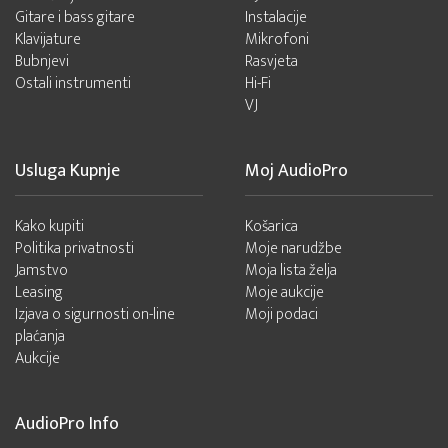
Gitare i bass gitare
Instalacije
Klavijature
Mikrofoni
Bubnjevi
Rasvjeta
Ostali instrumenti
Hi-Fi
VJ
Usluga Kupnje
Moj AudioPro
Kako kupiti
Košarica
Politika privatnosti
Moje narudžbe
Jamstvo
Moja lista želja
Leasing
Moje aukcije
Izjava o sigurnosti on-line
Moji podaci
plaćanja
Aukcije
AudioPro Info