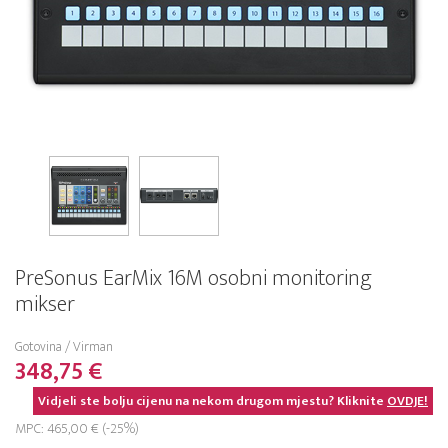
PreSonus EarMix 16M osobni monitoring
mikser
Gotovina / Virman
348,75 €
Vidjeli ste bolju cijenu na nekom drugom mjestu? Kliknite
OVDJE!
MPC: 465,00 € (-25%)