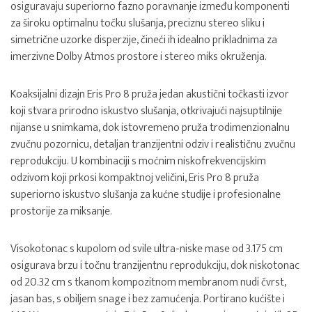
osiguravaju superiorno fazno poravnanje između komponenti
za široku optimalnu točku slušanja, preciznu stereo sliku i
simetrične uzorke disperzije, čineći ih idealno prikladnima za
imerzivne Dolby Atmos prostore i stereo miks okruženja.
Koaksijalni dizajn Eris Pro 8 pruža jedan akustični točkasti izvor
koji stvara prirodno iskustvo slušanja, otkrivajući najsuptilnije
nijanse u snimkama, dok istovremeno pruža trodimenzionalnu
zvučnu pozornicu, detaljan tranzijentni odziv i realističnu zvučnu
reprodukciju. U kombinaciji s moćnim niskofrekvencijskim
odzivom koji prkosi kompaktnoj veličini, Eris Pro 8 pruža
superiorno iskustvo slušanja za kućne studije i profesionalne
prostorije za miksanje.
Visokotonac s kupolom od svile ultra-niske mase od 3.175 cm
osigurava brzu i točnu tranzijentnu reprodukciju, dok niskotonac
od 20.32 cm s tkanom kompozitnom membranom nudi čvrst,
jasan bas, s obiljem snage i bez zamućenja. Portirano kućište i