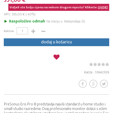
351,00 €
Vidjeli ste bolju cijenu na nekom drugom mjestu? Kliknite
OVDJE!
MPC: 585,00 € (-40%)
Raspoloživo odmah
Na stanju u: Maloprodaja ZG
Količina:
dodaj u košaricu
Kat.br. : 51642109
PreSonus Eris Pro 8 predstavlja najviši standard u home studio i
small studio razredima. Ovaj profesionalni monitor dolazi s istim