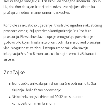
140 W snage omogućuju Eris Pro 8 da dosegne iznenađujućih 35
Hz, dok fino detaljan tranzijentni odziv i zadivljujuća dinamika
pružaju prirodno i manje zamorno iskustvo.
Kontrole za akustično ugađanje i trostruko ugađanje akustičnog
prostora omogućuju precizno konfiguriranje Eris Pro 8 za
prostoriju. Fleksibilne ulazne opcije omogućuju povezivanje s
gotovo bilo kojim linijskim izvorom, od miksera do audio sučelja i
više. Mogućnosti za zidnu i stropnu montažu olakšavaju
integraciju Eris Pro 8 monitora u bilo koji stereo ili višekanalni
sistem.
Značajke
Jednotočkovni koaksijalni dizajn za širu optimalnu točku
slušanja i bolje fazno poravnanje
Niskofrekvencijski driver od 20.32 cm s tkanom
kompozitnom membranom