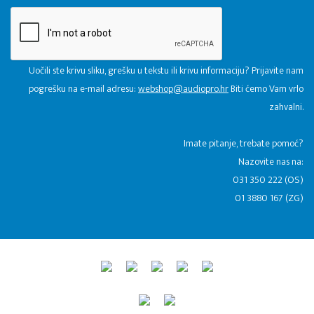
Uočili ste krivu sliku, grešku u tekstu ili krivu informaciju? Prijavite nam
pogrešku na e-mail adresu:
webshop@audiopro.hr
Biti ćemo Vam vrlo
zahvalni.
​Imate pitanje, trebate pomoć?
Nazovite nas na:
031 350 222 (OS)
01 3880 167 (ZG)