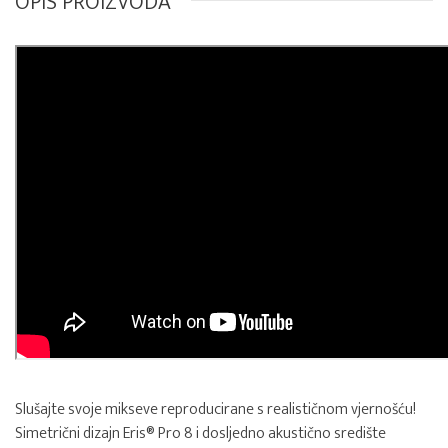
OPIS PROIZVODA
Slušajte svoje mikseve reproducirane s realističnom vjernošću!
Simetrični dizajn Eris® Pro 8 i dosljedno akustično središte