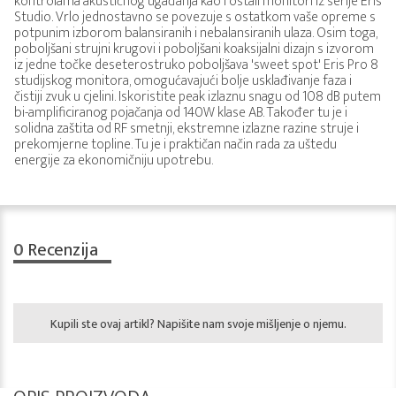
kontrolama akustičnog ugađanja kao i ostali monitori iz serije Eris
Studio. Vrlo jednostavno se povezuje s ostatkom vaše opreme s
potpunim izborom balansiranih i nebalansiranih ulaza. Osim toga,
poboljšani strujni krugovi i poboljšani koaksijalni dizajn s izvorom
iz jedne točke deseterostruko poboljšava 'sweet spot' Eris Pro 8
studijskog monitora, omogućavajući bolje usklađivanje faza i
čistiji zvuk u cjelini. Iskoristite peak izlaznu snagu od 108 dB putem
bi-amplificiranog pojačanja od 140W klase AB. Također tu je i
solidna zaštita od RF smetnji, ekstremne izlazne razine struje i
prekomjerne topline. Tu je i praktičan način rada za uštedu
energije za ekonomičniju upotrebu.
0
Recenzija
Kupili ste ovaj artikl? Napišite nam svoje mišljenje o njemu.