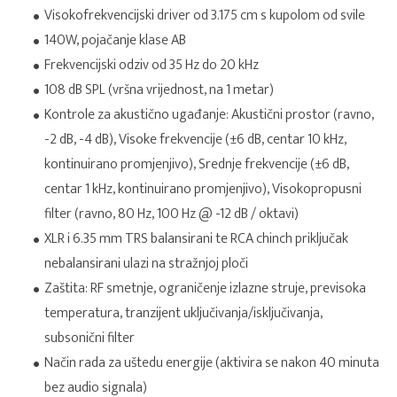
Visokofrekvencijski driver od 3.175 cm s kupolom od svile
140W, pojačanje klase AB
Frekvencijski odziv od 35 Hz do 20 kHz
108 dB SPL (vršna vrijednost, na 1 metar)
Kontrole za akustično ugađanje: Akustični prostor (ravno,
-2 dB, -4 dB), Visoke frekvencije (±6 dB, centar 10 kHz,
kontinuirano promjenjivo), Srednje frekvencije (±6 dB,
centar 1 kHz, kontinuirano promjenjivo), Visokopropusni
filter (ravno, 80 Hz, 100 Hz @ -12 dB / oktavi)
XLR i 6.35 mm TRS balansirani te RCA chinch priključak
nebalansirani ulazi na stražnjoj ploči
Zaštita: RF smetnje, ograničenje izlazne struje, previsoka
temperatura, tranzijent uključivanja/isključivanja,
subsonični filter
Način rada za uštedu energije (aktivira se nakon 40 minuta
bez audio signala)