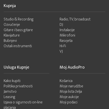
Kupnja
Studio & Recording
Radio, TV, broadcast
Ozvučenje
DJ
Gitare i bass gitare
Instalacije
Klavijature
Mikrofoni
Bubnjevi
Rasvjeta
Ostali instrumenti
Hi-Fi
VJ
Usluga Kupnje
Moj AudioPro
Kako kupiti
Košarica
Politika privatnosti
Moje narudžbe
Jamstvo
Moja lista želja
Leasing
Moje aukcije
Izjava o sigurnosti on-line
Moji podaci
plaćanja