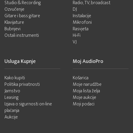
Studio & Recording
Radio, TV, broadcast
Ozvučenje
DJ
Gitare i bass gitare
Instalacije
Klavijature
Mikrofoni
Bubnjevi
Rasvjeta
Ostali instrumenti
Hi-Fi
VJ
Usluga Kupnje
Moj AudioPro
Kako kupiti
Košarica
Politika privatnosti
Moje narudžbe
Jamstvo
Moja lista želja
Leasing
Moje aukcije
Izjava o sigurnosti on-line
Moji podaci
plaćanja
Aukcije