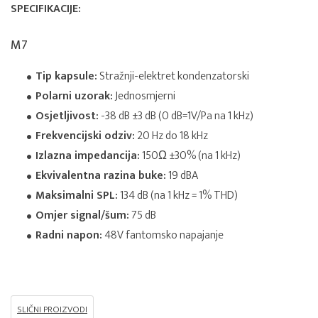
SPECIFIKACIJE:
M7
Tip kapsule:
Stražnji-elektret kondenzatorski
Polarni uzorak:
Jednosmjerni
Osjetljivost:
-38 dB ±3 dB (0 dB=1V/Pa na 1 kHz)
Frekvencijski odziv:
20 Hz do 18 kHz
Izlazna impedancija:
150Ω ±30% (na 1 kHz)
Ekvivalentna razina buke:
19 dBA
Maksimalni SPL:
134 dB (na 1 kHz = 1% THD)
Omjer signal/šum:
75 dB
Radni napon:
48V fantomsko napajanje
SLIČNI PROIZVODI