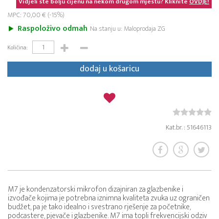
Vidjeli ste bolju cijenu na nekom drugom mjestu? Kliknite
OVDJE!
MPC: 70,00 € (-15%)
Raspoloživo odmah
Na stanju u: Maloprodaja ZG
Količina:
dodaj u košaricu
Kat.br. : 51646113
M7 je kondenzatorski mikrofon dizajniran za glazbenike i
izvođače kojima je potrebna iznimna kvaliteta zvuka uz ograničen
budžet, pa je tako idealno i svestrano rješenje za početnike,
podcastere, pjevače i glazbenike. M7 ima topli frekvencijski odziv