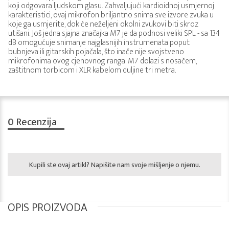
koji odgovara ljudskom glasu. Zahvaljujući kardioidnoj usmjernoj
karakteristici, ovaj mikrofon briljantno snima sve izvore zvuka u
koje ga usmjerite, dok će neželjeni okolni zvukovi biti skroz
utišani. Još jedna sjajna značajka M7 je da podnosi veliki SPL - sa 134
dB omogućuje snimanje najglasnijih instrumenata poput
bubnjeva ili gitarskih pojačala, što inače nije svojstveno
mikrofonima ovog cjenovnog ranga. M7 dolazi s nosačem,
zaštitnom torbicom i XLR kabelom duljine tri metra.
0
Recenzija
Kupili ste ovaj artikl? Napišite nam svoje mišljenje o njemu.
OPIS PROIZVODA