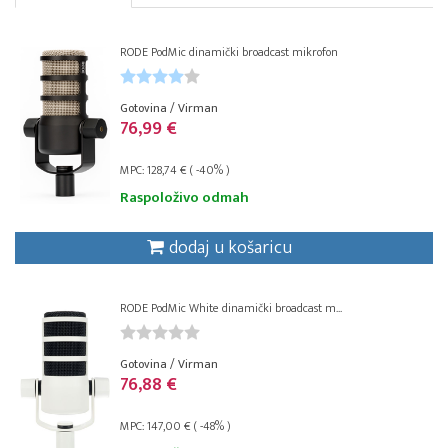
RODE PodMic dinamički broadcast mikrofon
Gotovina / Virman
76,99 €
MPC: 128,74 € ( -40% )
Raspoloživo odmah
dodaj u košaricu
RODE PodMic White dinamički broadcast m...
Gotovina / Virman
76,88 €
MPC: 147,00 € ( -48% )