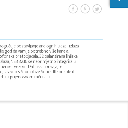
ćuje postavljanje analognih ulaza i izlaza
gdje god da vam je potrebno više kanala.
onska pretpojačala, 32 balansirana linijska
 izlaza, NSB 32.16 se neprimjetno integrira u
thernet vezom. Daljinski upravljajte
izravno s StudioLive Series III konzole ili
etu ili prijenosnom računalu.