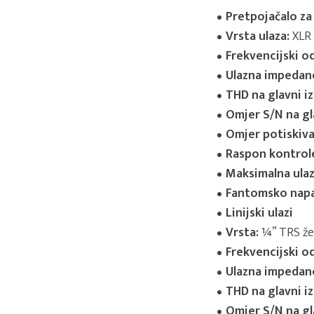
Pretpojačalo z
Vrsta ulaza:
XLR 
Frekvencijski od
Ulazna impedanc
THD na glavni iz
Omjer S/N na gla
Omjer potiskiva
Raspon kontrole
Maksimalna ulaz
Fantomsko napaj
Linijski ulazi
Vrsta:
¼” TRS žen
Frekvencijski od
Ulazna impedanc
THD na glavni iz
Omjer S/N na gla