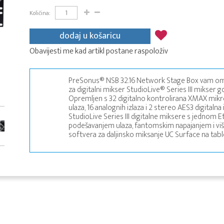
Količina:
dodaj u košaricu
Obavijesti me kad artikl postane raspoloživ
PreSonus® NSB 32.16 Network Stage Box vam omogu
za digitalni mikser StudioLive® Series III mikser 
Opremljen s 32 digitalno kontrolirana XMAX mikrof
ulaza, 16 analognih izlaza i 2 stereo AES3 digitalna
StudioLive Series III digitalne miksere s jednom E
podešavanjem ulaza, fantomskim napajanjem i više, 
softvera za daljinsko miksanje UC Surface na tabl