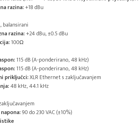
na razina:
+18 dBu
 balansirani
zna razina:
+24 dBu, ±0.5 dBu
ija:
100Ω
aspon:
115 dB (A-ponderirano, 48 kHz)
aspon:
115 dB (A-ponderirano, 48 kHz)
 priključci:
XLR Ethernet s zaključavanjem
nja:
48 kHz, 44.1 kHz
 zaključavanjem
 napona:
90 do 230 VAC (±10%)
istike