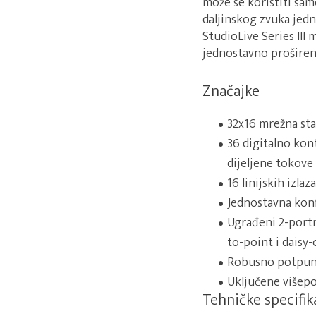
može se koristiti sam
daljinskog zvuka jedno
StudioLive Series III
jednostavno proširenj
Značajke
32x16 mrežna sta
36 digitalno kon
dijeljene tokove
16 linijskih izlaza
Jednostavna konf
Ugrađeni 2-portn
to-point i daisy
Robusno potpuno
Uključene višepo
Tehničke specifik