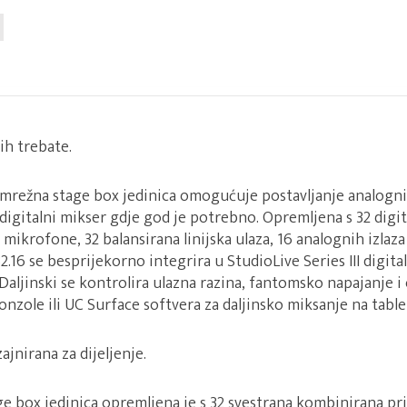
 ih trebate.
mrežna stage box jedinica omogućuje postavljanje analognih
I digitalni mikser gdje god je potrebno. Opremljena s 32 digi
mikrofone, 32 balansirana linijska ulaza, 16 analognih izlaza
32.16 se besprijekorno integrira u StudioLive Series III digi
Daljinski se kontrolira ulazna razina, fantomsko napajanje i 
konzole ili UC Surface softvera za daljinsko miksanje na tablet
jnirana za dijeljenje.
e box jedinica opremljena je s 32 svestrana kombinirana pri