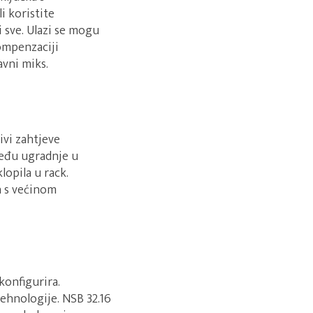
i koristite
 sve. Ulazi se mogu
kompenzaciji
avni miks.
ivi zahtjeve
među ugradnje u
klopila u rack.
a s većinom
konfigurira.
ehnologije. NSB 32.16