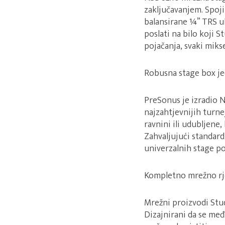
zaključavanjem. Spoji
balansirane ¼” TRS ul
poslati na bilo koji S
pojačanja, svaki miks
Robusna stage box jedi
PreSonus je izradio 
najzahtjevnijih turn
ravnini ili udubljene, 
Zahvaljujući standar
univerzalnih stage po
Kompletno mrežno rj
Mrežni proizvodi Studi
Dizajnirani da se me