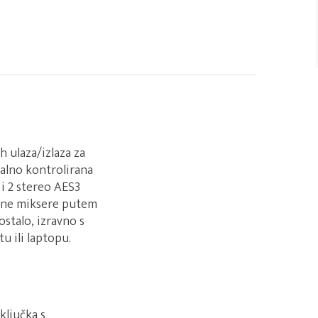
 ulaza/izlaza za
talno kontrolirana
 i 2 stereo AES3
talne miksere putem
ostalo, izravno s
u ili laptopu.
ključka s