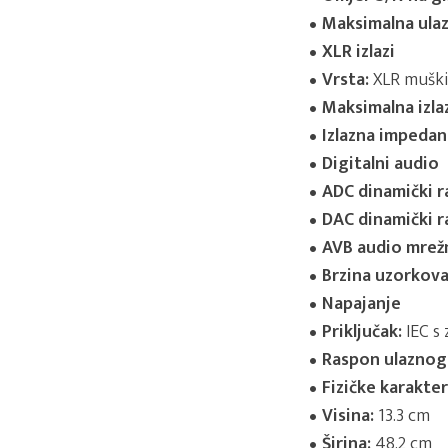
Maksimalna ulaz
XLR izlazi
Vrsta:
XLR muški,
Maksimalna izla
Izlazna impedanc
Digitalni audio
ADC dinamički r
DAC dinamički r
AVB audio mrežni
Brzina uzorkova
Napajanje
Priključak:
IEC s
Raspon ulaznog
Fizičke karakter
Visina:
13.3 cm
Širina:
48.2 cm