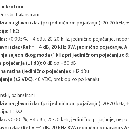
a mikrofone
ženski, balansirani
ziv na glavni izlaz (pri jediničnom pojačanju):
20-20 kHz, ±
ija:
1 kΩ
laz:
<0.005%, +4 dBu, 20-20 kHz, jedinično pojačanje, nepo
vni izlaz (Ref = +4 dB, 20 kHz BW, jedinično pojačanje, A
nja zajedničkog moda (1 kHz pri jediničnom pojačanju):
6
 pojačanja (±1 dB):
0 dB do +60 dB
na razina (jedinično pojačanje):
+12 dBu
anje (±2 VDC):
48 VDC, preklopivo po kanalu
ski, balansirani
ziv na glavni izlaz (pri jediničnom pojačanju):
20-20 kHz, ±
ija:
10 kΩ
laz:
<0.005%, +4 dBu, 20-20 kHz, jedinično pojačanje, nepo
vni izlaz (Ref = +4 dB, 20 kHz BW, jedinično pojačanje, A