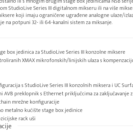
ostalno ili s mnogim drugim stage box jedinicama NSB serij
m StudioLive Series III digitalnom mikseru ili na više mikser
 miksere koji imaju ograničene ugrađene analogne ulaze/izla
e na potpuni 32- ili 64-kanalni sistem za miksanje.
ge box jedinica za StudioLive Series III konzolne miksere
troliranih XMAX mikrofonskih/linijskih ulaza s kompenzacij
iguracija s StudioLive Series III konzolnih miksera i UC Surf
i AVB preklopnik s Ethernet priključcima za zaključavanje 
-chain mrežne konfiguracije
 metalno kućište stage box jedinice
zicijske rack uši
acije