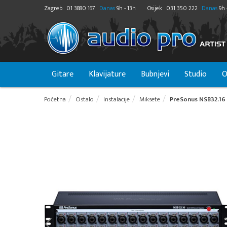
Zagreb
01 3880 167
Danas
9h - 13h
Osijek
031 350 222
Danas
9h 
Gitare
Klavijature
Bubnjevi
Studio
O
Početna
Ostalo
Instalacije
Miksete
PreSonus NSB32.16