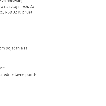
e za dodavanje
a na istoj mreži. Za
ze, NSB 32.16 pruža
om pojačanja za
ace
za jednostavne point-