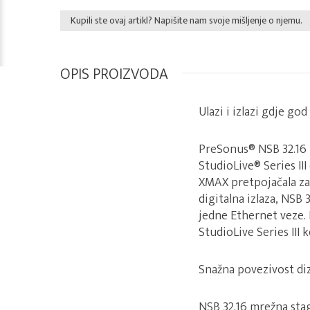
Kupili ste ovaj artikl? Napišite nam svoje mišljenje o njemu.
OPIS PROIZVODA
Ulazi i izlazi gdje god
PreSonus® NSB 32.16 
StudioLive® Series II
XMAX pretpojačala za 
digitalna izlaza, NSB 
jedne Ethernet veze. 
StudioLive Series III 
Snažna povezivost diza
NSB 32.16 mrežna stag