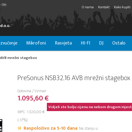
- 13h
O nama
Kontakt
Kako kupiti
zvučenje
Mikrofoni
Rasvjeta
HI-FI
DJ
Ostalo
 AVB mrežni stagebox
PreSonus NSB32.16 AVB mrežni stagebox
Gotovina / Virman
1.095,60 €
Vidjeli ste bolju cijenu na nekom drugom mjest
MPC: 1.320,00 €
(-17%)
Raspoloživo za 5-10 dana
Na stanju u: