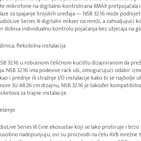
te mikrofone na digitalno kontrolirana XMAX pretpojačala il
aze za spajanje linijskih uređaja — NSB 32.16 može podnijeti
tudioLive Series III digitalni mikser na mreži, a zahvaljujući 
er dobiva individualnu kontrolu pojačanja bez utjecaja na gl
nica, fleksibilna instalacija.
NSB 32.16 u robusnom čeličnom kućištu dizajniranom da prež
eja. NSB 32.16 ima podesive rack uši, omogućujući odabir iz
kao i prednje ili stražnje I/O instalacije kako bi se najbolje u
dnom 3U 48.26 cm dizajnu, NSB 32.16 je također kompatibiln
cketova za trajne instalacije.
ešenje.
oLive Series III čine ekosustav koji se lako proširuje i brzo 
đusobno nadopunjuju, ovi su proizvodi na čelu AVB mrežne t