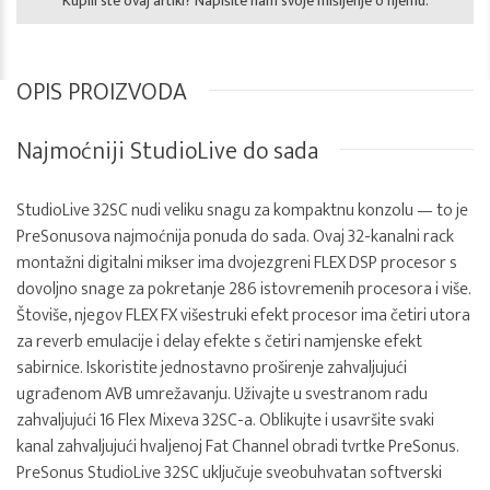
Kupili ste ovaj artikl? Napišite nam svoje mišljenje o njemu.
OPIS PROIZVODA
Najmoćniji StudioLive do sada
StudioLive 32SC nudi veliku snagu za kompaktnu konzolu — to je
PreSonusova najmoćnija ponuda do sada. Ovaj 32-kanalni rack
montažni digitalni mikser ima dvojezgreni FLEX DSP procesor s
dovoljno snage za pokretanje 286 istovremenih procesora i više.
Štoviše, njegov FLEX FX višestruki efekt procesor ima četiri utora
za reverb emulacije i delay efekte s četiri namjenske efekt
sabirnice. Iskoristite jednostavno proširenje zahvaljujući
ugrađenom AVB umrežavanju. Uživajte u svestranom radu
zahvaljujući 16 Flex Mixeva 32SC-a. Oblikujte i usavršite svaki
kanal zahvaljujući hvaljenoj Fat Channel obradi tvrtke PreSonus.
PreSonus StudioLive 32SC uključuje sveobuhvatan softverski