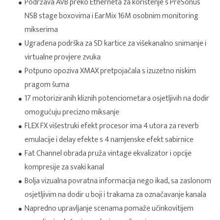
Podržava AVB preko Etherneta za korištenje s PreSonus
NSB stage boxovima i EarMix 16M osobnim monitoring
mikserima
Ugrađena podrška za SD kartice za višekanalno snimanje i
virtualne provjere zvuka
Potpuno opoziva XMAX pretpojačala s izuzetno niskim
pragom šuma
17 motoriziranih kliznih potenciometara osjetljivih na dodir
omogućuju precizno miksanje
FLEX FX višestruki efekt procesor ima 4 utora za reverb
emulacije i delay efekte s 4 namjenske efekt sabirnice
Fat Channel obrada pruža vintage ekvalizator i opcije
kompresije za svaki kanal
Bolja vizualna povratna informacija nego ikad, sa zaslonom
osjetljivim na dodir u boji i trakama za označavanje kanala
Napredno upravljanje scenama pomaže učinkovitijem