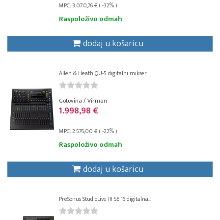
MPC: 3.070,76 € ( -32% )
Raspoloživo odmah
dodaj u košaricu
Allen & Heath QU-5 digitalni mikser
Gotovina / Virman
1.998,98 €
MPC: 2.576,00 € ( -22% )
Raspoloživo odmah
dodaj u košaricu
PreSonus StudioLive III SE 16 digitalna...