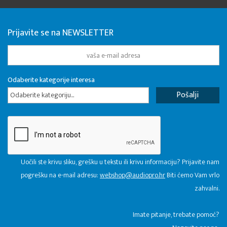
Prijavite se na NEWSLETTER
Odaberite kategorije interesa
Odaberite kategoriju...
Uočili ste krivu sliku, grešku u tekstu ili krivu informaciju? Prijavite nam
pogrešku na e-mail adresu:
webshop@audiopro.hr
Biti ćemo Vam vrlo
zahvalni.
​Imate pitanje, trebate pomoć?