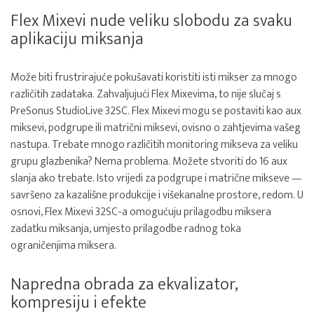
Flex Mixevi nude veliku slobodu za svaku
aplikaciju miksanja
Može biti frustrirajuće pokušavati koristiti isti mikser za mnogo
različitih zadataka. Zahvaljujući Flex Mixevima, to nije slučaj s
PreSonus StudioLive 32SC. Flex Mixevi mogu se postaviti kao aux
miksevi, podgrupe ili matrični miksevi, ovisno o zahtjevima vašeg
nastupa. Trebate mnogo različitih monitoring mikseva za veliku
grupu glazbenika? Nema problema. Možete stvoriti do 16 aux
slanja ako trebate. Isto vrijedi za podgrupe i matrične mikseve —
savršeno za kazališne produkcije i višekanalne prostore, redom. U
osnovi, Flex Mixevi 32SC-a omogućuju prilagodbu miksera
zadatku miksanja, umjesto prilagodbe radnog toka
ograničenjima miksera.
Napredna obrada za ekvalizator,
kompresiju i efekte