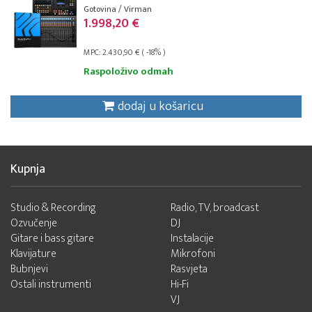
Gotovina / Virman
1.998,20 €
MPC: 2.430,90 € ( -18% )
Raspoloživo odmah
dodaj u košaricu
Kupnja
Studio & Recording
Radio, TV, broadcast
Ozvučenje
DJ
Gitare i bass gitare
Instalacije
Klavijature
Mikrofoni
Bubnjevi
Rasvjeta
Ostali instrumenti
Hi-Fi
VJ