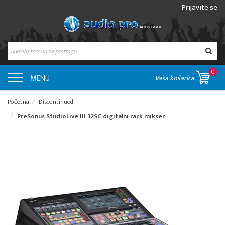
Prijavite se
0
MENU
Vaša košarica
Početna
Discontinued
PreSonus StudioLive III 32SC digitalni rack mikser