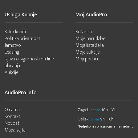
Usluga Kupnje
Moj AudioPro
Kako kupiti
Košarica
Politika privatnosti
Moje narudžbe
Jamstvo
Moja lista želja
Leasing
Moje aukcije
Izjava o sigurnosti on-line
Moji podaci
plaćanja
Aukcije
AudioPro Info
O nama
Zagreb
10h - 18h
danas
Kontakt
Osijek
9h - 18h
danas
Novosti
Nedjeljom i praznicima ne radimo
Mapa sajta