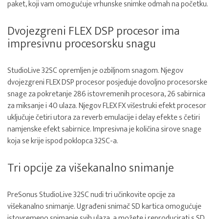
paket, koji vam omogućuje vrhunske snimke odmah na početku.
Dvojezgreni FLEX DSP procesor ima
impresivnu procesorsku snagu
StudioLive 32SC opremljen je ozbiljnom snagom. Njegov
dvojezgreni FLEX DSP procesor posjeduje dovoljno procesorske
snage za pokretanje 286 istovremenih procesora, 26 sabirnica
za miksanje i 40 ulaza. Njegov FLEX FX višestruki efekt procesor
uključuje četiri utora za reverb emulacije i delay efekte s četiri
namjenske efekt sabirnice. Impresivna je količina sirove snage
koja se krije ispod poklopca 32SC-a.
Tri opcije za višekanalno snimanje
PreSonus StudioLive 32SC nudi tri učinkovite opcije za
višekanalno snimanje. Ugrađeni snimač SD kartica omogućuje
istovremeno snimanje svih ulaza, a možete i reproducirati s SD