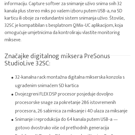
informaciju. Capture softver za snimanje uživo snima svih 32
kanala plus stereo miks po vašem izboru putem USB-a, na SD
karticu ili oboje za redundantni sistem snimanja uživo. Štoviše,
32SC je kompatibilan s besplatnom QMix-UC aplikacijom, koja
omogućuje umjetnicima da kontroliraju vlastite monitoring
mikseve.
Značajke digitalnog miksera PreSonus
StudioLive 32SC:
32-kanalna rack montažna digitalna mikserska konzola s
ugrađenim snimačem SD kartica
Dvojezgreni FLEX DSP procesor posjeduje dovoljno
procesorske snage za pokretanje 286 istovremenih
procesora, 26 sabirnica za miksanje i 40 ulaza za miksanje
Snimanje i reprodukcija do 64 kanala putem USB-a —
gotovo dvostruko više od prethodnih generacija