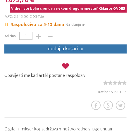
1.679,70 €
Vidjeli ste bolju cijenu na nekom drugom mjestu? Kliknite
OVDJE!
MPC: 2.545,00 € (-34%)
Raspoloživo za 5-10 dana
Na stanju u:
Količina:
dodaj u košaricu
Obavijesti me kad artikl postane raspoloživ
Kat.br. : 51630135
Digitalni mikser koji sadržava mnoštvo radne snage unutar