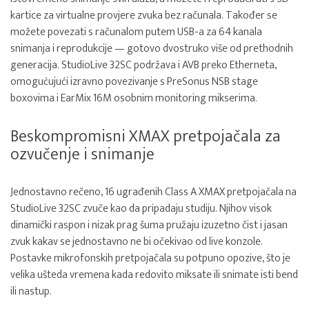
kartice za virtualne provjere zvuka bez računala. Također se
možete povezati s računalom putem USB-a za 64 kanala
snimanja i reprodukcije — gotovo dvostruko više od prethodnih
generacija. StudioLive 32SC podržava i AVB preko Etherneta,
omogućujući izravno povezivanje s PreSonus NSB stage
boxovima i EarMix 16M osobnim monitoring mikserima.
Beskompromisni XMAX pretpojačala za
ozvučenje i snimanje
Jednostavno rečeno, 16 ugrađenih Class A XMAX pretpojačala na
StudioLive 32SC zvuče kao da pripadaju studiju. Njihov visok
dinamički raspon i nizak prag šuma pružaju izuzetno čist i jasan
zvuk kakav se jednostavno ne bi očekivao od live konzole.
Postavke mikrofonskih pretpojačala su potpuno opozive, što je
velika ušteda vremena kada redovito miksate ili snimate isti bend
ili nastup.