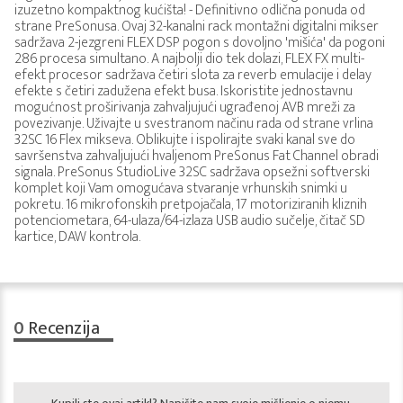
izuzetno kompaktnog kućišta! - Definitivno odlična ponuda od
strane PreSonusa. Ovaj 32-kanalni rack montažni digitalni mikser
sadržava 2-jezgreni FLEX DSP pogon s dovoljno 'mišića' da pogoni
286 procesa simultano. A najbolji dio tek dolazi, FLEX FX multi-
efekt procesor sadržava četiri slota za reverb emulacije i delay
efekte s četiri zadužena efekt busa. Iskoristite jednostavnu
mogućnost proširivanja zahvaljujući ugrađenoj AVB mreži za
povezivanje. Uživajte u svestranom načinu rada od strane vrlina
32SC 16 Flex mikseva. Oblikujte i ispolirajte svaki kanal sve do
savršenstva zahvaljujući hvaljenom PreSonus Fat Channel obradi
signala. PreSonus StudioLive 32SC sadržava opsežni softverski
komplet koji Vam omogućava stvaranje vrhunskih snimki u
pokretu. 16 mikrofonskih pretpojačala, 17 motoriziranih kliznih
potenciometara, 64-ulaza/64-izlaza USB audio sučelje, čitač SD
kartice, DAW kontrola.
0
Recenzija