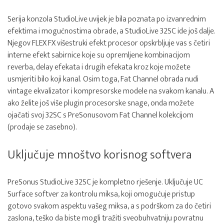
Serija konzola StudioLive uvijek je bila poznata po izvanrednim
efektima i mogućnostima obrade, a StudioLive 32SC ide još dalje.
Njegov FLEX FX višestruki efekt procesor opskrbljuje vas s četiri
interne efekt sabirnice koje su opremljene kombinacijom
reverba, delay efekata i drugih efekata kroz koje možete
usmjeriti bilo koji kanal. Osim toga, Fat Channel obrada nudi
vintage ekvalizator i kompresorske modele na svakom kanalu. A
ako želite još više plugin procesorske snage, onda možete
ojačati svoj 32SC s PreSonusovom Fat Channel kolekcijom
(prodaje se zasebno).
Uključuje mnoštvo korisnog softvera
PreSonus StudioLive 32SC je kompletno rješenje. Uključuje UC
Surface softver za kontrolu miksa, koji omogućuje pristup
gotovo svakom aspektu vašeg miksa, a s podrškom za do četiri
zaslona, teško da biste mogli tražiti sveobuhvatniju povratnu