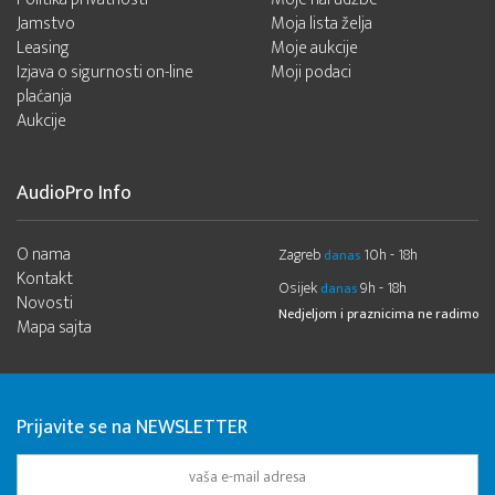
Jamstvo
Moja lista želja
Leasing
Moje aukcije
Izjava o sigurnosti on-line
Moji podaci
plaćanja
Aukcije
AudioPro Info
O nama
Zagreb
10h - 18h
danas
Kontakt
Osijek
9h - 18h
danas
Novosti
Nedjeljom i praznicima ne radimo
Mapa sajta
Prijavite se na NEWSLETTER