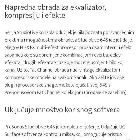
Napredna obrada za ekvalizator,
kompresiju i efekte
Serija StudioLive konzola oduvijek je bila poznata po izvanrednim
efektima i mogućnostima obrade, a StudioLive 64S ide još dalje.
Njegov FLEX FX multi-efekt procesor pruža osam internih efekt
sabirnica koje su opremljene kombinacijom reverba, delay
efekata i drugih efekata kroz koje možete usmjeriti bilo koji
kanal. Uz to, Fat Channel obrada nudi vintage ekvalizator i
kompresorske modele na svakom kanalu. Ako želite još više
plugin procesorske snage, možete ojačati svoj 64S s
PreSonusovom Fat Channel kolekcijom (prodaje se zasebno).
Uključuje mnoštvo korisnog softvera
PreSonus StudioLive 64S je kompletno rješenje. Uključuje UC
Surface softver za kontrolu miksa, koji omogućuje pristup