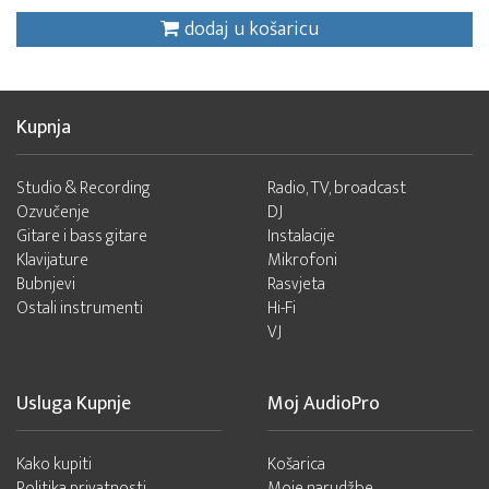
dodaj u košaricu
Kupnja
Studio & Recording
Radio, TV, broadcast
Ozvučenje
DJ
Gitare i bass gitare
Instalacije
Klavijature
Mikrofoni
Bubnjevi
Rasvjeta
Ostali instrumenti
Hi-Fi
VJ
Usluga Kupnje
Moj AudioPro
Kako kupiti
Košarica
Politika privatnosti
Moje narudžbe