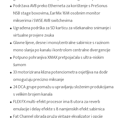
Podržava AVB preko Etherneta za korištenje s PreSonus
NSB stage boxovima, EarMix 16M osobnim monitor
mikserima i SW5E AVB switchevima
Ugrađena podrška za SD karticu za višekanalno snimanje i
virtualne provjere zvuka
Glavne lijeve, desne i mono/centralne sabirnice s razinom
mono slanja po kanalu i kontrolom centralne divergencije
Potpuno pohranjiva XMAX pretpojačala s ultra-niskim
šumom
33 motorizirana klizna potenciometra osjetljiva na dodir
omogućuju precizno miksanje
24 DCA grupe pomažu u upravljanju složenim produkcijama
s velikim brojem kanala
FLEX FX multi-efekt procesor ima 8 utora za reverb
emulacije i delay efekte s 8 namjenskih efekt sabirnica
Fat Channel obrada pruža vintage ekvalizator i opcije