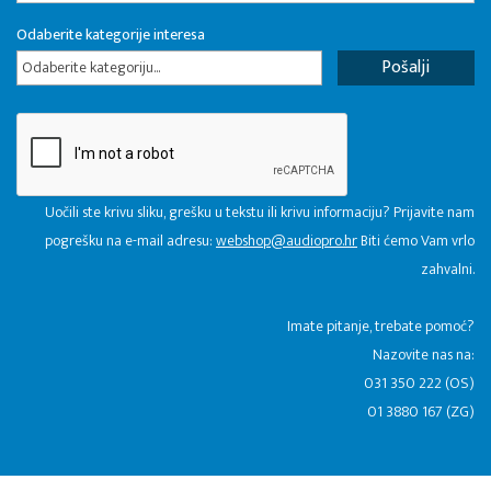
Odaberite kategorije interesa
Odaberite kategoriju...
Uočili ste krivu sliku, grešku u tekstu ili krivu informaciju? Prijavite nam
pogrešku na e-mail adresu:
webshop@audiopro.hr
Biti ćemo Vam vrlo
zahvalni.
​Imate pitanje, trebate pomoć?
Nazovite nas na:
031 350 222 (OS)
01 3880 167 (ZG)