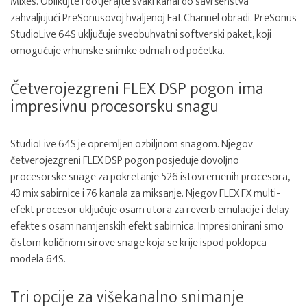
Mixes. Oblikujte i dotjerajte svaki kanal do savršenstva
zahvaljujući PreSonusovoj hvaljenoj Fat Channel obradi. PreSonus
StudioLive 64S uključuje sveobuhvatni softverski paket, koji
omogućuje vrhunske snimke odmah od početka.
Četverojezgreni FLEX DSP pogon ima
impresivnu procesorsku snagu
StudioLive 64S je opremljen ozbiljnom snagom. Njegov
četverojezgreni FLEX DSP pogon posjeduje dovoljno
procesorske snage za pokretanje 526 istovremenih procesora,
43 mix sabirnice i 76 kanala za miksanje. Njegov FLEX FX multi-
efekt procesor uključuje osam utora za reverb emulacije i delay
efekte s osam namjenskih efekt sabirnica. Impresionirani smo
čistom količinom sirove snage koja se krije ispod poklopca
modela 64S.
Tri opcije za višekanalno snimanje