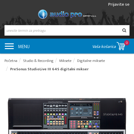
Prijavite se
0
MENU
Vaša košarica
Početna
Studio & Recording
Miksete
Digitalne miksete
PreSonus StudioLive III 64S digitalni mikser