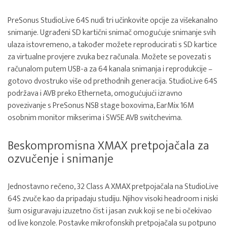
PreSonus StudioLive 64S nudi tri učinkovite opcije za višekanalno
snimanje. Ugrađeni SD kartični snimač omogućuje snimanje svih
ulaza istovremeno, a također možete reproducirati s SD kartice
za virtualne provjere zvuka bez računala. Možete se povezati s
računalom putem USB-a za 64 kanala snimanja i reprodukcije –
gotovo dvostruko više od prethodnih generacija. StudioLive 64S
podržava i AVB preko Etherneta, omogućujući izravno
povezivanje s PreSonus NSB stage boxovima, EarMix 16M
osobnim monitor mikserima i SW5E AVB switchevima.
Beskompromisna XMAX pretpojačala za
ozvučenje i snimanje
Jednostavno rečeno, 32 Class A XMAX pretpojačala na StudioLive
64S zvuče kao da pripadaju studiju. Njihov visoki headroom i niski
šum osiguravaju izuzetno čist i jasan zvuk koji se ne bi očekivao
od live konzole. Postavke mikrofonskih pretpojačala su potpuno