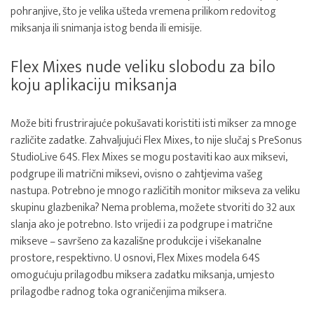
pohranjive, što je velika ušteda vremena prilikom redovitog
miksanja ili snimanja istog benda ili emisije.
Flex Mixes nude veliku slobodu za bilo
koju aplikaciju miksanja
Može biti frustrirajuće pokušavati koristiti isti mikser za mnoge
različite zadatke. Zahvaljujući Flex Mixes, to nije slučaj s PreSonus
StudioLive 64S. Flex Mixes se mogu postaviti kao aux miksevi,
podgrupe ili matrični miksevi, ovisno o zahtjevima vašeg
nastupa. Potrebno je mnogo različitih monitor mikseva za veliku
skupinu glazbenika? Nema problema, možete stvoriti do 32 aux
slanja ako je potrebno. Isto vrijedi i za podgrupe i matrične
mikseve – savršeno za kazališne produkcije i višekanalne
prostore, respektivno. U osnovi, Flex Mixes modela 64S
omogućuju prilagodbu miksera zadatku miksanja, umjesto
prilagodbe radnog toka ograničenjima miksera.