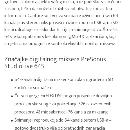
gotovo svakom aspektu vašeg miksa, a uz podršku za do četiri
zaslona, teško da možete tražiti sveobuhvatniju povratnu
informaciju. Capture softver za snimanje uživo snima svih 64
kanala plus stereo miks po vašem izboru putem USB-a, na SD
karticu ili oboje za redundantni rig za snimanje uživo. Štoviše,
64S je kompatibilan s besplatnom QMix-UC aplikacijom, koja
umjetnicima omogućuje kontrolu vlastitih monitor mikseva.
Značajke digitalnog miksera PreSonus
StudioLive 64S:
64-kanalna digitalna mikser konzola s ugrađenim SD
kartičnim snimačem
Četverojezgreni FLEX DSP pogon posjeduje dovoljno
procesorske snage za pokretanje 526 istovremenih
procesora, 43 mix sabirnice i 76 kanala za miksanje
Snimanje i reprodukcija do 64 kanala putem USB-a –
gotovo dvostruko više od prethodnih generacija