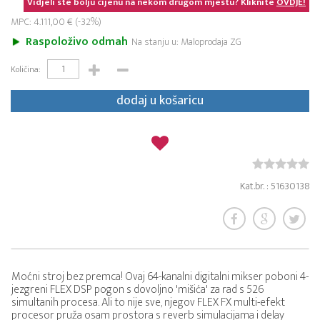
Vidjeli ste bolju cijenu na nekom drugom mjestu? Kliknite
OVDJE!
MPC: 4.111,00 € (-32%)
Raspoloživo odmah
Na stanju u: Maloprodaja ZG
Količina:
dodaj u košaricu
Kat.br. : 51630138
Moćni stroj bez premca! Ovaj 64-kanalni digitalni mikser poboni 4-
jezgreni FLEX DSP pogon s dovoljno 'mišića' za rad s 526
simultanih procesa. Ali to nije sve, njegov FLEX FX multi-efekt
procesor pruža osam prostora s reverb simulacijama i delay