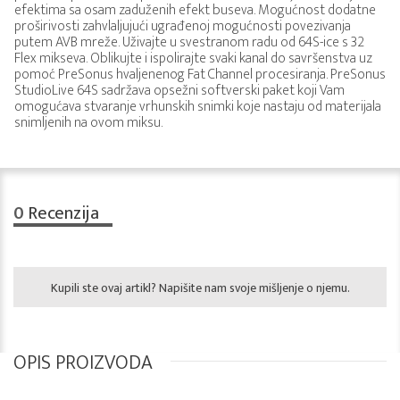
efektima sa osam zaduženih efekt buseva. Mogućnost dodatne
proširivosti zahvlaljujući ugrađenoj mogućnosti povezivanja
putem AVB mreže. Uživajte u svestranom radu od 64S-ice s 32
Flex mikseva. Oblikujte i ispolirajte svaki kanal do savršenstva uz
pomoć PreSonus hvaljenenog Fat Channel procesiranja. PreSonus
StudioLive 64S sadržava opsežni softverski paket koji Vam
omogućava stvaranje vrhunskih snimki koje nastaju od materijala
snimljenih na ovom miksu.
0
Recenzija
Kupili ste ovaj artikl? Napišite nam svoje mišljenje o njemu.
OPIS PROIZVODA