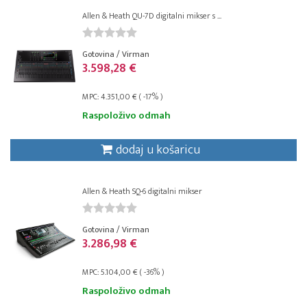
Allen & Heath QU-7D digitalni mikser s ...
Gotovina / Virman
3.598,28 €
MPC: 4.351,00 € ( -17% )
Raspoloživo odmah
dodaj u košaricu
Allen & Heath SQ-6 digitalni mikser
Gotovina / Virman
3.286,98 €
MPC: 5.104,00 € ( -36% )
Raspoloživo odmah