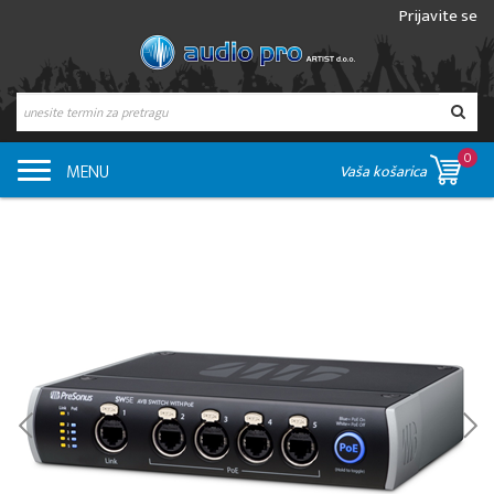
Prijavite se
0
MENU
Vaša košarica