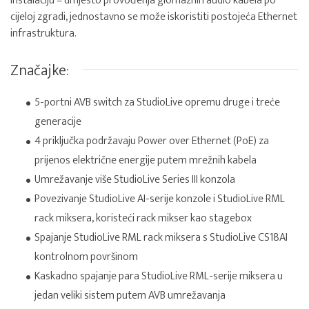
instalaciju – umjesto provođenja glomaznih audio kabela po
cijeloj zgradi, jednostavno se može iskoristiti postojeća Ethernet
infrastruktura.
Značajke:
5-portni AVB switch za StudioLive opremu druge i treće
generacije
4 priključka podržavaju Power over Ethernet (PoE) za
prijenos električne energije putem mrežnih kabela
Umrežavanje više StudioLive Series III konzola
Povezivanje StudioLive AI-serije konzole i StudioLive RML
rack miksera, koristeći rack mikser kao stagebox
Spajanje StudioLive RML rack miksera s StudioLive CS18AI
kontrolnom površinom
Kaskadno spajanje para StudioLive RML-serije miksera u
jedan veliki sistem putem AVB umrežavanja