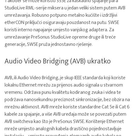
Također se može koristiti SS5E za kaskadno spajanje para
StudioLive RML-serije miksera u jedan veliki sistem putem AVB
umrežavanja. Robusno potpuno metalno kućište i izdržljivi
etherCON priključci osiguravaju pouzdanost na putu. SW5E
koristi interno napajanje umjesto vanjskog adaptera. Za
umrežavanje PreSonus StudioLive opreme druge ili treće
generacije, SW5E pruža jednostavno rješenje.
Audio Video Bridging (AVB) ukratko
AVB, ili Audio Video Bridging, je skup IEEE standarda koji koriste
lokalnu Ethernet mrežu za prijenos audio signala u stvarnom
vremenu. Održava punu kvalitetu kodiranog zvuka i videa te
podržava nanosekundnu preciznost sinkronizacije, bez obzira na
mrežnu aktivnost. AVB mreže koriste standardne Cat 5e ili Cat 6
kabele za spajanje, a više AVB uređaja može se povezati putem
AVB switcheva kao što je PreSonus SW5E. Korištenje Ethernet
mreže umjesto analognih kabela drastično pojednostavljuje