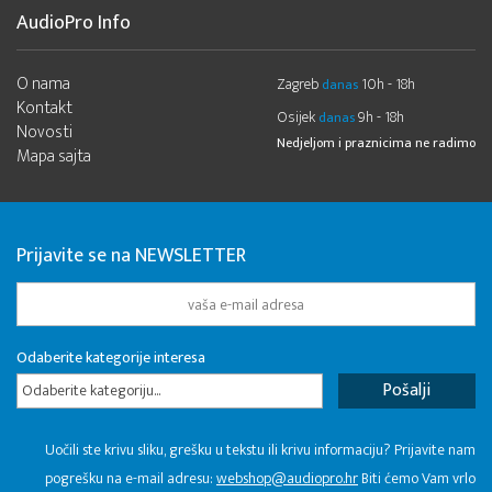
AudioPro Info
O nama
Zagreb
10h - 18h
danas
Kontakt
Osijek
9h - 18h
danas
Novosti
Nedjeljom i praznicima ne radimo
Mapa sajta
Prijavite se na NEWSLETTER
Odaberite kategorije interesa
Odaberite kategoriju...
Uočili ste krivu sliku, grešku u tekstu ili krivu informaciju? Prijavite nam
pogrešku na e-mail adresu:
webshop@audiopro.hr
Biti ćemo Vam vrlo