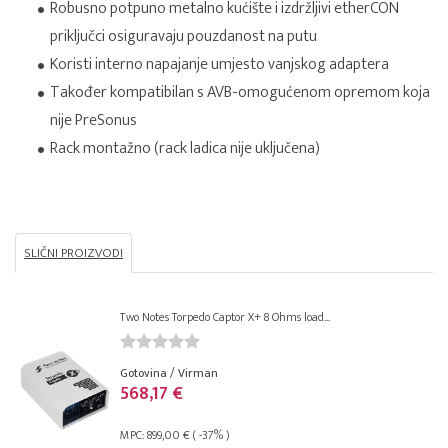
Robusno potpuno metalno kućište i izdržljivi etherCON
priključci osiguravaju pouzdanost na putu
Koristi interno napajanje umjesto vanjskog adaptera
Također kompatibilan s AVB-omogućenom opremom koja
nije PreSonus
Rack montažno (rack ladica nije uključena)
SLIČNI PROIZVODI
Two Notes Torpedo Captor X+ 8 Ohms load...
Gotovina / Virman
568,17 €
MPC: 899,00 € ( -37% )