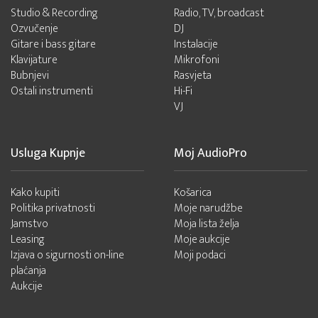
Studio & Recording
Radio, TV, broadcast
Ozvučenje
DJ
Gitare i bass gitare
Instalacije
Klavijature
Mikrofoni
Bubnjevi
Rasvjeta
Ostali instrumenti
Hi-Fi
VJ
Usluga Kupnje
Moj AudioPro
Kako kupiti
Košarica
Politika privatnosti
Moje narudžbe
Jamstvo
Moja lista želja
Leasing
Moje aukcije
Izjava o sigurnosti on-line
Moji podaci
plaćanja
Aukcije