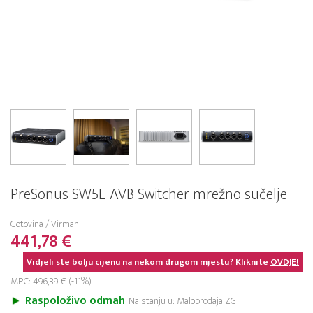
PreSonus SW5E AVB Switcher mrežno sučelje
Gotovina / Virman
441,78 €
Vidjeli ste bolju cijenu na nekom drugom mjestu? Kliknite
OVDJE!
MPC: 496,39 € (-11%)
Raspoloživo odmah
Na stanju u: Maloprodaja ZG