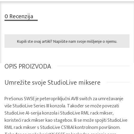
0
Recenzija
Kupili ste ovaj artikl? Napišite nam svoje mišljenje o njemu.
OPIS PROIZVODA
Umrežite svoje StudioLive miksere
PreSonus SW5E je peteropriključni AVB switch za umrežavanje
više StudioLive Series III konzola. Također se može povezati
StudioLive AI-serija konzola i StudioLive RML rack mikser,
koristeći rack mikser kao stagebox. Ili se može spojiti StudioLive
RML rack mikser s StudioLive CS18AI kontrolnom površinom.