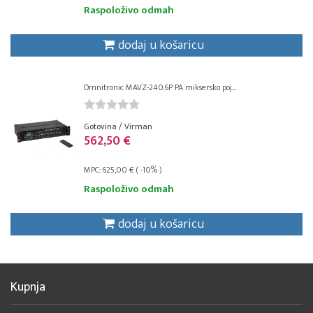
Raspoloživo odmah
dodaj u košaricu
Omnitronic MAVZ-240.6P PA miksersko poj...
Gotovina / Virman
562,50 €
MPC: 625,00 € ( -10% )
Raspoloživo odmah
dodaj u košaricu
Kupnja