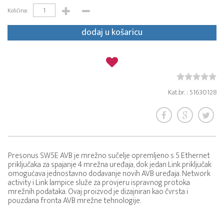
Količina:
dodaj u košaricu
Kat.br. : 51630128
Presonus SW5E AVB je mrežno sučelje opremljeno s 5 Ethernet
priključaka za spajanje 4 mrežna uređaja, dok jedan Link priključak
omogućava jednostavno dodavanje novih AVB uređaja. Network
activity i Link lampice služe za provjeru ispravnog protoka
mrežnih podataka. Ovaj proizvod je dizajniran kao čvrsta i
pouzdana fronta AVB mrežne tehnologije.