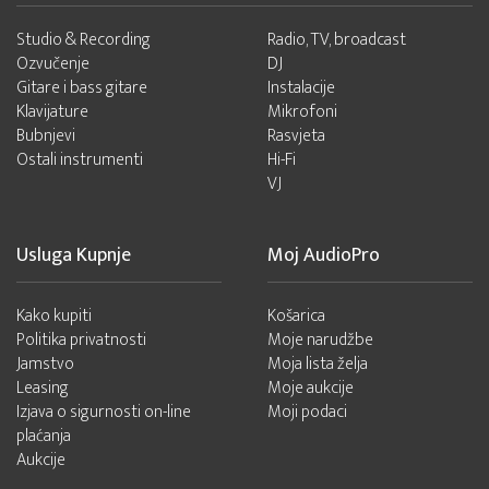
Studio & Recording
Radio, TV, broadcast
Ozvučenje
DJ
Gitare i bass gitare
Instalacije
Klavijature
Mikrofoni
Bubnjevi
Rasvjeta
Ostali instrumenti
Hi-Fi
VJ
Usluga Kupnje
Moj AudioPro
Kako kupiti
Košarica
Politika privatnosti
Moje narudžbe
Jamstvo
Moja lista želja
Leasing
Moje aukcije
Izjava o sigurnosti on-line
Moji podaci
plaćanja
Aukcije