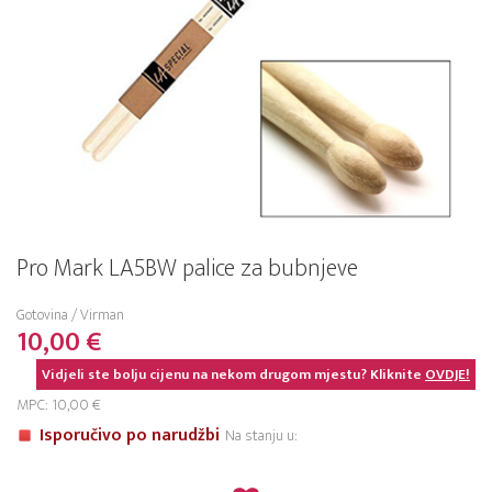
Pro Mark LA5BW palice za bubnjeve
Gotovina / Virman
10,00 €
Vidjeli ste bolju cijenu na nekom drugom mjestu? Kliknite
OVDJE!
MPC: 10,00 €
Isporučivo po narudžbi
Na stanju u: