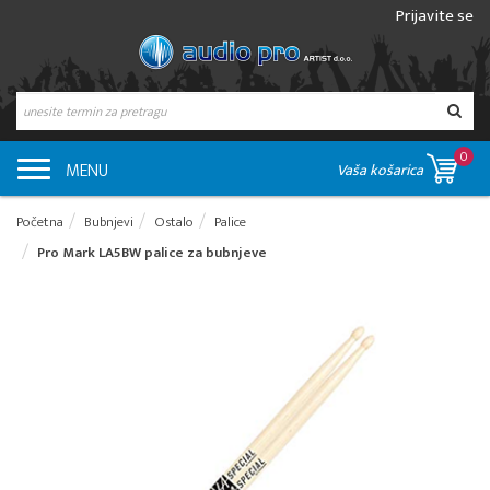
Prijavite se
0
MENU
Vaša košarica
Početna
Bubnjevi
Ostalo
Palice
Pro Mark LA5BW palice za bubnjeve