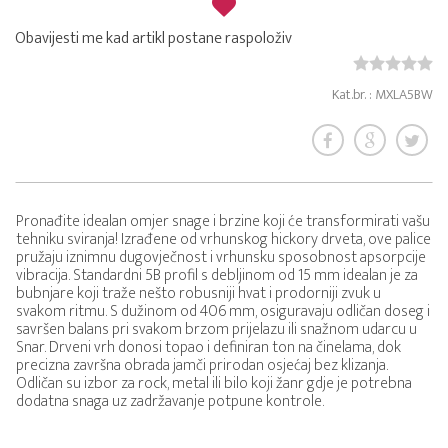
Obavijesti me kad artikl postane raspoloživ
Kat.br. : MXLA5BW
Pronađite idealan omjer snage i brzine koji će transformirati vašu
tehniku sviranja! Izrađene od vrhunskog hickory drveta, ove palice
pružaju iznimnu dugovječnost i vrhunsku sposobnost apsorpcije
vibracija. Standardni 5B profil s debljinom od 15 mm idealan je za
bubnjare koji traže nešto robusniji hvat i prodorniji zvuk u
svakom ritmu. S dužinom od 406 mm, osiguravaju odličan doseg i
savršen balans pri svakom brzom prijelazu ili snažnom udarcu u
Snar. Drveni vrh donosi topao i definiran ton na činelama, dok
precizna završna obrada jamči prirodan osjećaj bez klizanja.
Odličan su izbor za rock, metal ili bilo koji žanr gdje je potrebna
dodatna snaga uz zadržavanje potpune kontrole.