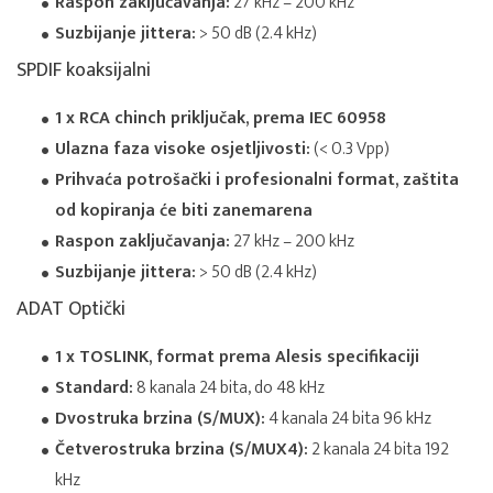
Raspon zaključavanja:
27 kHz – 200 kHz
Suzbijanje jittera:
> 50 dB (2.4 kHz)
SPDIF koaksijalni
1 x RCA chinch priključak, prema IEC 60958
Ulazna faza visoke osjetljivosti:
(< 0.3 Vpp)
Prihvaća potrošački i profesionalni format, zaštita
od kopiranja će biti zanemarena
Raspon zaključavanja:
27 kHz – 200 kHz
Suzbijanje jittera:
> 50 dB (2.4 kHz)
ADAT Optički
1 x TOSLINK, format prema Alesis specifikaciji
Standard:
8 kanala 24 bita, do 48 kHz
Dvostruka brzina (S/MUX):
4 kanala 24 bita 96 kHz
Četverostruka brzina (S/MUX4):
2 kanala 24 bita 192
kHz