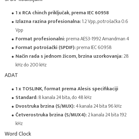
1 x RCA chinch priključak, prema IEC 60958
Izlazna razina profesionalna:
1.2 Vpp, potrošačka 0.6
Vpp
Format profesionalni:
prema AES3-1992 Amandman 4
Format potrošački (SPDIF):
prema IEC 60958
Način rada s jednom žicom, brzina uzorkovanja:
28
kHz do 200 kHz
ADAT
1 x TOSLINK, format prema Alesis specifikaciji
Standard:
8 kanala 24 bita, do 48 kHz
Dvostruka brzina (S/MUX):
4 kanala 24 bita 96 kHz
Četverostruka brzina (S/MUX4):
2 kanala 24 bita 192
kHz
Word Clock