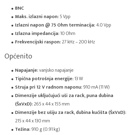
BNC
Maks. izlazni napon:
5 Vpp
Izlazni napon @ 75 Ohm terminacija:
4.0 Vpp
Izlazna impedancija:
10 Ohm
Frekvencijski raspon:
27 kHz – 200 kHz
Općenito
Napajanje:
vanjsko napajanje
Tipična potrošnja energije:
13 W
Struja pri 12 V radnom naponu:
910 mA (11 W)
Dimenzije uključujući uši za rack, puna dubina
(ŠxVxD):
265 x 44 x 155 mm
Dimenzije bez ušiju za rack, dubina kućišta (ŠxVxD):
215 x 44 x 130 mm
Težina:
910 g (0.91 kg)