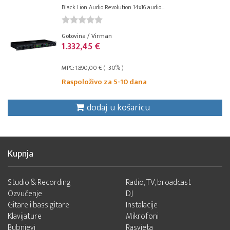
Black Lion Audio Revolution 14x16 audio...
Gotovina / Virman
1.332,45 €
MPC: 1.890,00 € ( -30% )
Raspoloživo za 5-10 dana
dodaj u košaricu
Kupnja
Studio & Recording
Radio, TV, broadcast
Ozvučenje
DJ
Gitare i bass gitare
Instalacije
Klavijature
Mikrofoni
Bubnjevi
Rasvjeta