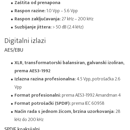
Zaštita od prenapona
Raspon razine:
1.0 Vpp – 5.6 Vpp
Raspon zaključavanja:
27 kHz – 200 kHz
Suzbijanje jittera:
> 50 dB (2.4 kHz)
Digitalni izlazi
AES/EBU
XLR, transformatorski balansiran, galvanski izoliran,
prema AES3-1992
Izlazna razina profesionalna:
4.5 Vpp, potrošačka 2.6
Vpp
Format profesionalni:
prema AES3-1992 Amandman 4
Format potrošački (SPDIF):
prema IEC 60958
Način rada s jednom žicom, brzina uzorkovanja:
28
kHz do 200 kHz
SPDIF koaksijalni