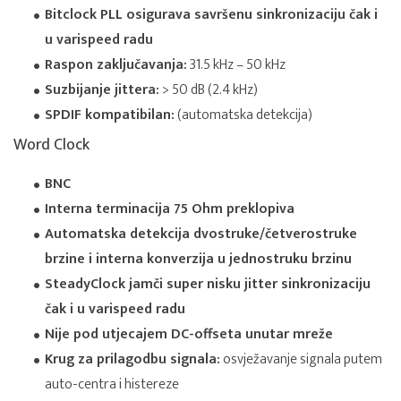
Bitclock PLL osigurava savršenu sinkronizaciju čak i
u varispeed radu
Raspon zaključavanja:
31.5 kHz – 50 kHz
Suzbijanje jittera:
> 50 dB (2.4 kHz)
SPDIF kompatibilan:
(automatska detekcija)
Word Clock
BNC
Interna terminacija 75 Ohm preklopiva
Automatska detekcija dvostruke/četverostruke
brzine i interna konverzija u jednostruku brzinu
SteadyClock jamči super nisku jitter sinkronizaciju
čak i u varispeed radu
Nije pod utjecajem DC-offseta unutar mreže
Krug za prilagodbu signala:
osvježavanje signala putem
auto-centra i histereze