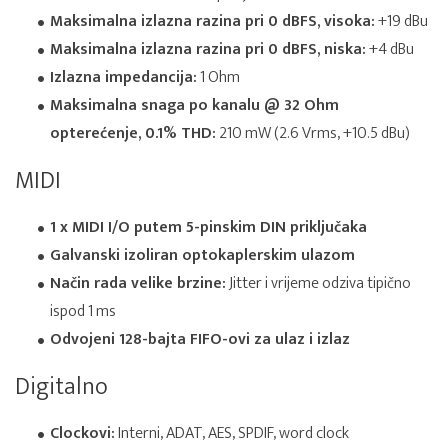
Maksimalna izlazna razina pri 0 dBFS, visoka:
+19 dBu
Maksimalna izlazna razina pri 0 dBFS, niska:
+4 dBu
Izlazna impedancija:
1 Ohm
Maksimalna snaga po kanalu @ 32 Ohm
opterećenje, 0.1% THD:
210 mW (2.6 Vrms, +10.5 dBu)
MIDI
1 x MIDI I/O putem 5-pinskim DIN priključaka
Galvanski izoliran optokaplerskim ulazom
Način rada velike brzine:
Jitter i vrijeme odziva tipično
ispod 1 ms
Odvojeni 128-bajta FIFO-ovi za ulaz i izlaz
Digitalno
Clockovi:
Interni, ADAT, AES, SPDIF, word clock