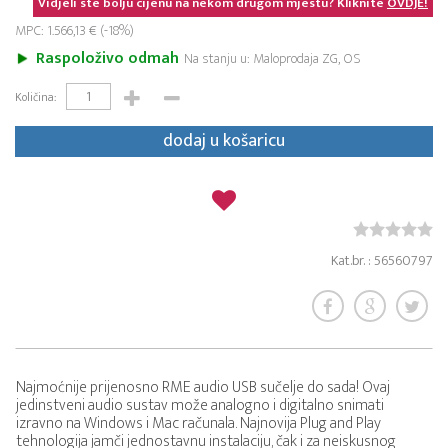
Vidjeli ste bolju cijenu na nekom drugom mjestu? Kliknite
OVDJE!
MPC: 1.566,13 € (-18%)
Raspoloživo odmah
Na stanju u: Maloprodaja ZG, OS
Količina:
dodaj u košaricu
Kat.br. : 56560797
Najmoćnije prijenosno RME audio USB sučelje do sada! Ovaj
jedinstveni audio sustav može analogno i digitalno snimati
izravno na Windows i Mac računala. Najnovija Plug and Play
tehnologija jamči jednostavnu instalaciju, čak i za neiskusnog