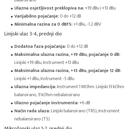
balansirano
Ulazna osjetljivost preklopiva na:
+19 dBu i +13 dBu
Varijabilno pojačanje:
0 do +12 dB
Minimalna razina za 0 dBFS:
+1 dBu, -1.2 dBV
Linijski ulaz 3-4, prednji dio
Dodatna faza pojačanja:
0 do +12 dB
Maksimalna ulazna razina, +19 dBu, pojačanje 0 dB:
Linijski +19 dBu, Instrument +13 dBu
Maksimalna ulazna razina, +13 dBu, pojačanje 12 dB:
Linijski +1 dBu, Instrument -5 dBu
Ulazna impedancija:
Instrument 1 MOhm. Linijski 13 kOhm
balansirano, 9 kOhm nebalansirano
Ulazno pojačanje instrumenta:
+6 dB
Način rada ulaza:
Linijski balansirano (TRS), Instrument
nebalansirano (TS)
Mikrofonski ulaz 1-2, prednji dio