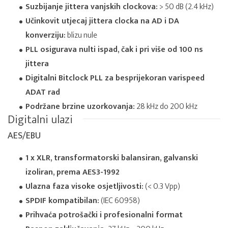
Suzbijanje jittera vanjskih clockova:
> 50 dB (2.4 kHz)
Učinkovit utjecaj jittera clocka na AD i DA
konverziju:
blizu nule
PLL osigurava nulti ispad, čak i pri više od 100 ns
jittera
Digitalni Bitclock PLL za besprijekoran varispeed
ADAT rad
Podržane brzine uzorkovanja:
28 kHz do 200 kHz
Digitalni ulazi
AES/EBU
1 x XLR, transformatorski balansiran, galvanski
izoliran, prema AES3-1992
Ulazna faza visoke osjetljivosti:
(< 0.3 Vpp)
SPDIF kompatibilan:
(IEC 60958)
Prihvaća potrošački i profesionalni format