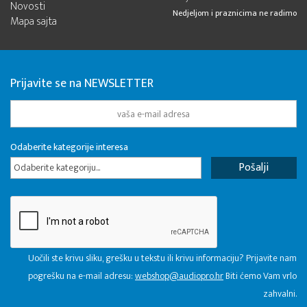
Novosti
Nedjeljom i praznicima ne radimo
Mapa sajta
Prijavite se na NEWSLETTER
Odaberite kategorije interesa
Odaberite kategoriju...
Uočili ste krivu sliku, grešku u tekstu ili krivu informaciju? Prijavite nam
pogrešku na e-mail adresu:
webshop@audiopro.hr
Biti ćemo Vam vrlo
zahvalni.