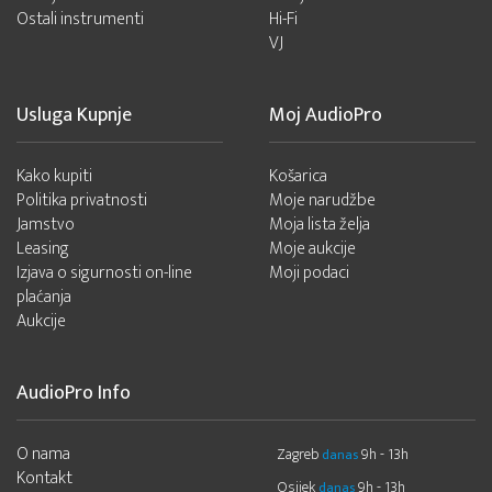
Ostali instrumenti
Hi-Fi
VJ
Usluga Kupnje
Moj AudioPro
Kako kupiti
Košarica
Politika privatnosti
Moje narudžbe
Jamstvo
Moja lista želja
Leasing
Moje aukcije
Izjava o sigurnosti on-line
Moji podaci
plaćanja
Aukcije
AudioPro Info
O nama
Zagreb
9h - 13h
danas
Kontakt
Osijek
9h - 13h
danas