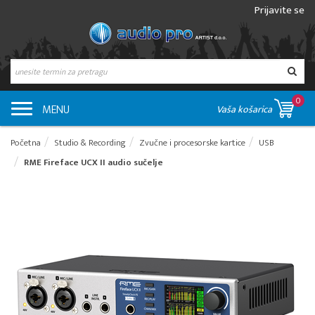
Prijavite se
0
MENU
Vaša košarica
Početna
Studio & Recording
Zvučne i procesorske kartice
USB
RME Fireface UCX II audio sučelje