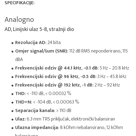
SPECIFIKACIJE:
Analogno
AD, Linijski ulaz 5-8, stražnji dio
Rezolucija AD:
24 bita
Omjer signal/šum (SNR):
112 dB RMS neponderirano, 115
dBA
Frekvencijski odziv @ 44.1 kHz, -0.1 dB:
5 Hz – 20.8 kHz
Frekvencijski odziv @ 96 kHz, -0.5 dB:
3 Hz – 45.8 kHz
Frekvencijski odziv @ 192 kHz, -1 dB:
2 Hz – 92 kHz
THD:
< -110 dB, < 0.00032 %
THD+N:
< -104 dB, < 0.00063 %
Separacija kanala:
> 110 dB
Ulaz:
6.3 mm TRS priključak, elektronički balansiran
Ulazna impedancija:
8 kOhm nebalansirano, 12 kOhm