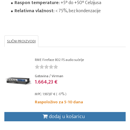
Raspon temperature:
+5° do +50° Celzijusa
Relativna vlažnost:
< 75%, bez kondenzacije
SLIČNI PROIZVODI
RME Fireface 802 FS audio sučelje
Gotovina / Virman
1.664,23 €
MPC: 1.997,87 € ( -17% )
Raspoloživo za 5-10 dana
dodaj u košaricu