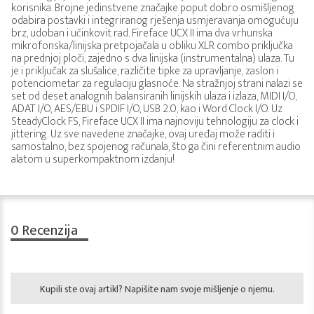
korisnika. Brojne jedinstvene značajke poput dobro osmišljenog
odabira postavki i integriranog rješenja usmjeravanja omogućuju
brz, udoban i učinkovit rad. Fireface UCX II ima dva vrhunska
mikrofonska/linijska pretpojačala u obliku XLR combo priključka
na prednjoj ploči, zajedno s dva linijska (instrumentalna) ulaza. Tu
je i priključak za slušalice, različite tipke za upravljanje, zaslon i
potenciometar za regulaciju glasnoće. Na stražnjoj strani nalazi se
set od deset analognih balansiranih linijskih ulaza i izlaza, MIDI I/O,
ADAT I/O, AES/EBU i SPDIF I/O, USB 2.0, kao i Word Clock I/O. Uz
SteadyClock FS, Fireface UCX II ima najnoviju tehnologiju za clock i
jittering. Uz sve navedene značajke, ovaj uređaj može raditi i
samostalno, bez spojenog računala, što ga čini referentnim audio
alatom u superkompaktnom izdanju!
0
Recenzija
Kupili ste ovaj artikl? Napišite nam svoje mišljenje o njemu.