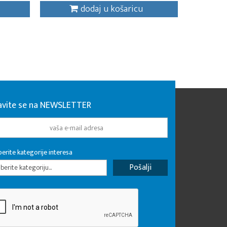
dodaj u košaricu
javite se na NEWSLETTER
erite kategorije interesa
erite kategoriju...