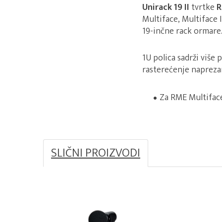
Unirack 19 II
tvrtke
Multiface, Multiface 
19-inčne rack ormare
1U polica sadrži više 
rasterećenje naprezan
Za RME Multiface
SLIČNI PROIZVODI