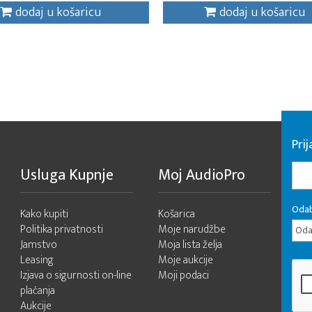
dodaj u košaricu
dodaj u košaricu
Pri
Usluga Kupnje
Moj AudioPro
Odab
Kako kupiti
Košarica
Politika privatnosti
Moje narudžbe
Odab
Jamstvo
Moja lista želja
Leasing
Moje aukcije
Izjava o sigurnosti on-line
Moji podaci
plaćanja
Aukcije