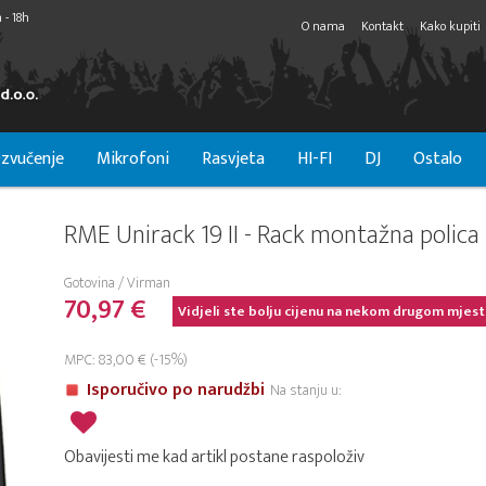
 - 18h
O nama
Kontakt
Kako kupiti
zvučenje
Mikrofoni
Rasvjeta
HI-FI
DJ
Ostalo
RME Unirack 19 II - Rack montažna polica
Gotovina / Virman
70,97 €
Vidjeli ste bolju cijenu na nekom drugom mjest
MPC: 83,00 € (-15%)
Isporučivo po narudžbi
Na stanju u:
Obavijesti me kad artikl postane raspoloživ