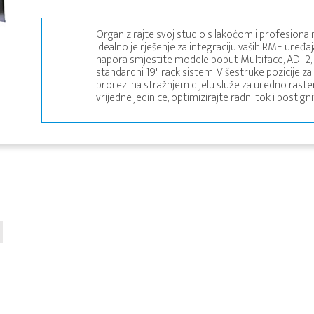
Organizirajte svoj studio s lakoćom i profesion
idealno je rješenje za integraciju vaših RME uređaj
napora smjestite modele poput Multiface, ADI-2, 
standardni 19" rack sistem. Višestruke pozicije za
prorezi na stražnjem dijelu služe za uredno raste
vrijedne jedinice, optimizirajte radni tok i postign