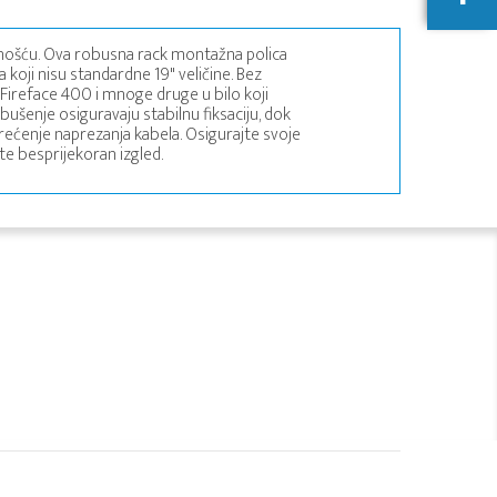
alnošću. Ova robusna rack montažna polica
a koji nisu standardne 19" veličine. Bez
Fireface 400 i mnoge druge u bilo koji
 bušenje osiguravaju stabilnu fiksaciju, dok
rećenje naprezanja kabela. Osigurajte svoje
ite besprijekoran izgled.