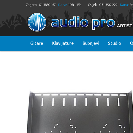
Zagreb
01 3880 167
Danas
10h - 18h
Osijek
031 350 222
Danas
9h
Gitare
Klavijature
Bubnjevi
Studio
O