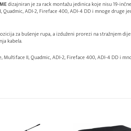
RME
dizajniran je za rack montažu jedinica koje nisu 19-inčn
II, Quadmic, ADI-2, Fireface 400, ADI-4 DD i mnoge druge je
.
pozicija za bušenje rupa, a izduženi prorezi na stražnjem dij
ja kabela.
, Multiface II, Quadmic, ADI-2, Fireface 400, ADI-4 DD i mn