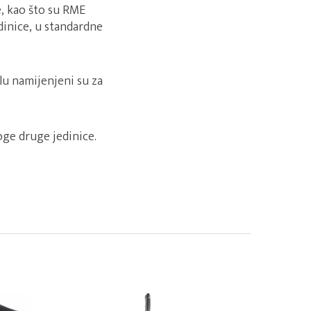
e, kao što su RME
dinice, u standardne
elu namijenjeni su za
oge druge jedinice.