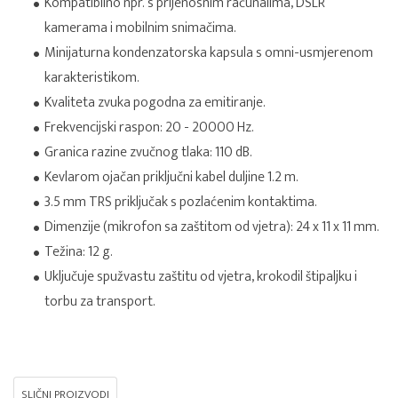
Kompatibilno npr. s prijenosnim računalima, DSLR
kamerama i mobilnim snimačima.
Minijaturna kondenzatorska kapsula s omni-usmjerenom
karakteristikom.
Kvaliteta zvuka pogodna za emitiranje.
Frekvencijski raspon: 20 - 20000 Hz.
Granica razine zvučnog tlaka: 110 dB.
Kevlarom ojačan priključni kabel duljine 1.2 m.
3.5 mm TRS priključak s pozlaćenim kontaktima.
Dimenzije (mikrofon sa zaštitom od vjetra): 24 x 11 x 11 mm.
Težina: 12 g.
Uključuje spužvastu zaštitu od vjetra, krokodil štipaljku i
torbu za transport.
SLIČNI PROIZVODI