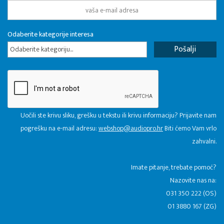
Odaberite kategorije interesa
Odaberite kategoriju...
Uočili ste krivu sliku, grešku u tekstu ili krivu informaciju? Prijavite nam
pogrešku na e-mail adresu:
webshop@audiopro.hr
Biti ćemo Vam vrlo
zahvalni.
​Imate pitanje, trebate pomoć?
Nazovite nas na:
031 350 222 (OS)
01 3880 167 (ZG)