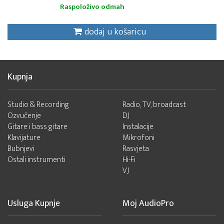
Raspoloživo odmah
dodaj u košaricu
Kupnja
Studio & Recording
Radio, TV, broadcast
Ozvučenje
DJ
Gitare i bass gitare
Instalacije
Klavijature
Mikrofoni
Bubnjevi
Rasvjeta
Ostali instrumenti
Hi-Fi
VJ
Usluga Kupnje
Moj AudioPro