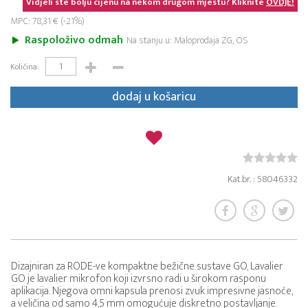
Vidjeli ste bolju cijenu na nekom drugom mjestu? Kliknite
OVDJE!
MPC: 78,31 € (-21%)
Raspoloživo odmah
Na stanju u: Maloprodaja ZG, OS
Količina:
dodaj u košaricu
Kat.br. : 58046332
Dizajniran za RODE-ve kompaktne bežične sustave GO, Lavalier
GO je lavalier mikrofon koji izvrsno radi u širokom rasponu
aplikacija. Njegova omni kapsula prenosi zvuk impresivne jasnoće,
a veličina od samo 4,5 mm omogućuje diskretno postavljanje.