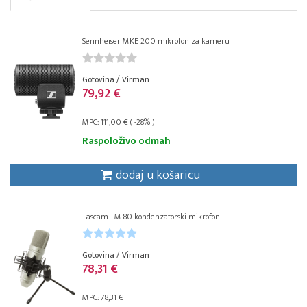
Sennheiser MKE 200 mikrofon za kameru
Gotovina / Virman
79,92 €
MPC: 111,00 € ( -28% )
Raspoloživo odmah
dodaj u košaricu
Tascam TM-80 kondenzatorski mikrofon
Gotovina / Virman
78,31 €
MPC: 78,31 €