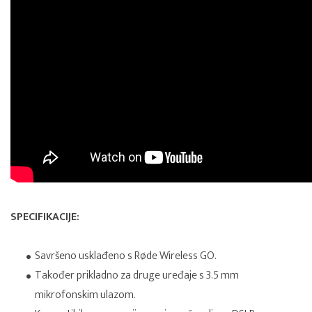
SPECIFIKACIJE:
Savršeno usklađeno s Røde Wireless GO.
Također prikladno za druge uređaje s 3.5 mm
mikrofonskim ulazom.