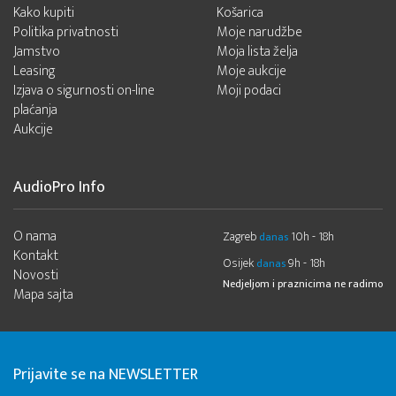
Kako kupiti
Košarica
Politika privatnosti
Moje narudžbe
Jamstvo
Moja lista želja
Leasing
Moje aukcije
Izjava o sigurnosti on-line
Moji podaci
plaćanja
Aukcije
AudioPro Info
O nama
Zagreb
10h - 18h
danas
Kontakt
Osijek
9h - 18h
danas
Novosti
Nedjeljom i praznicima ne radimo
Mapa sajta
Prijavite se na NEWSLETTER