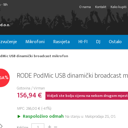
 - 18h
O nama
Kontakt
Kako kupiti
zvučenje
Mikrofoni
Rasvjeta
HI-FI
DJ
Ostalo
dMic USB dinamički broadcast mikrofon
RODE PodMic USB dinamički broadcast m
GA%
Gotovina / Virman
156,94 €
Vidjeli ste bolju cijenu na nekom drugom mjest
MPC: 266,00 € (-41%)
Raspoloživo odmah
Na stanju u: Maloprodaja ZG, OS
Količina: