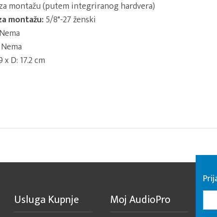
za montažu (putem integriranog hardvera)
 za montažu:
5/8"-27 ženski
Nema
Nema
9 x D: 17.2 cm
Pri
Usluga Kupnje
Moj AudioPro