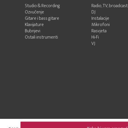
Studio & Recording
Radio, TV, broadcast
Ozvučenje
DJ
Gitare i bass gitare
Instalacije
Klavijature
Mikrofoni
Bubnjevi
Rasvjeta
Ostali instrumenti
Hi-Fi
VJ