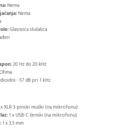
na:
Nema
jačanja:
Nema
a
ole:
Glasnoća slušalica
ađen
aspon:
20 Hz do 20 kHz
 Ohma
dioidni: -57 dB pri 1 kHz
 x XLR 3-pinski muški (na mikrofonu)
laz:
1 x USB-C ženski (na mikrofonu)
:
1 x 3.5 mm