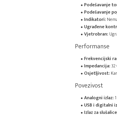
Podešavanje to
Podešavanje po
Indikatori:
Nem
Ugrađene kontr
Vjetrobran:
Ugr
Performanse
Frekvencijski r
Impedancija:
32
Osjetljivost:
Kar
Povezivost
Analogni izlaz:
1
USB i digitalni iz
Izlaz za slušalice