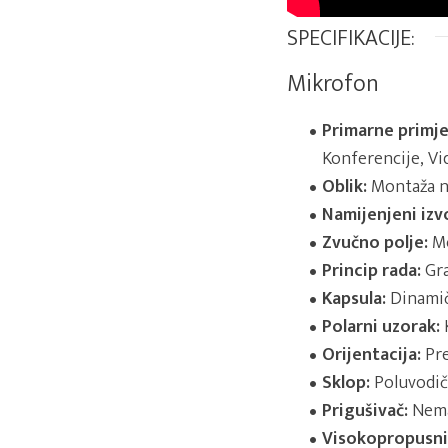
SPECIFIKACIJE:
Mikrofon
Primarne primje
Konferencije, V
Oblik:
Montaža n
Namijenjeni izv
Zvučno polje:
M
Princip rada:
Gra
Kapsula:
Dinami
Polarni uzorak:
Orijentacija:
Pre
Sklop:
Poluvodič
Prigušivač:
Nem
Visokopropusni f