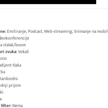
ne:
Emitiranje, Podcast, Web-streaming, Snimanje na mobiln
ideokonferencije
a stalak/boom
ori zvuka:
Vokali
ono
dijent tlaka
čka
Kardioidni
dnji prijem
ki
a
ilter:
Nema