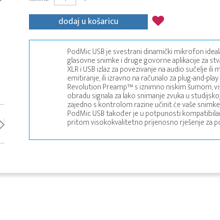
dodaj u košaricu
PodMic USB je svestrani dinamički mikrofon ideal
glasovne snimke i druge govorne aplikacije za stv
XLR i USB izlaz za povezivanje na audio sučelje il
emitiranje, ili izravno na računalo za plug-and-pla
Revolution Preamp™ s iznimno niskim šumom, vi
obradu signala za lako snimanje zvuka u studijskoj k
zajedno s kontrolom razine učinit će vaše snimke
PodMic USB također je u potpunosti kompatibilan
pritom visokokvalitetno prijenosno rješenje za po