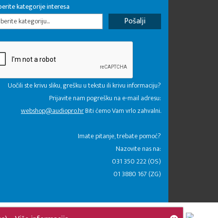
erite kategorije interesa
erite kategoriju...
Uočili ste krivu sliku, grešku u tekstu ili krivu informaciju?
Prijavite nam pogrešku na e-mail adresu:
webshop@audiopro.hr
Biti ćemo Vam vrlo zahvalni.
​Imate pitanje, trebate pomoć?
Nazovite nas na:
031 350 222 (OS)
01 3880 167 (ZG)