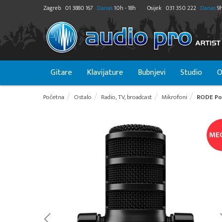
Zagreb
01 3880 167
Danas
10h - 18h
Osijek
031 350 222
Danas
9h
Gitare
Klavijature
Bubnjevi
Studio
O
Početna
Ostalo
Radio, TV, broadcast
Mikrofoni
RODE Po
ME