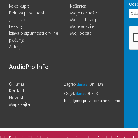
Odab
Kako kupiti
Košarica
Politika privatnosti
Moje narudžbe
Odab
Jamstvo
Moja lista želja
Leasing
Moje aukcije
Izjava o sigurnosti on-line
Moji podaci
plaćanja
Aukcije
AudioPro Info
O nama
Zagreb
10h - 18h
danas
Kontakt
Osijek
9h - 18h
danas
Novosti
Nedjeljom i praznicima ne radimo
Mapa sajta