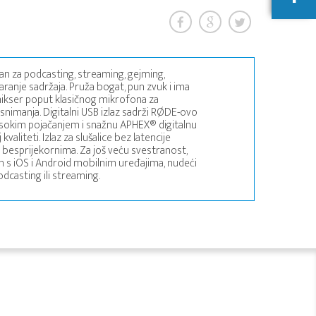
an za podcasting, streaming, gejming,
aranje sadržaja. Pruža bogat, pun zvuk i ima
i mikser poput klasičnog mikrofona za
y snimanja. Digitalni USB izlaz sadrži RØDE-ovo
sokim pojačanjem i snažnu APHEX® digitalnu
valiteti. Izlaz za slušalice bez latencije
 besprijekornima. Za još veću svestranost,
 s iOS i Android mobilnim uređajima, nudeći
dcasting ili streaming.