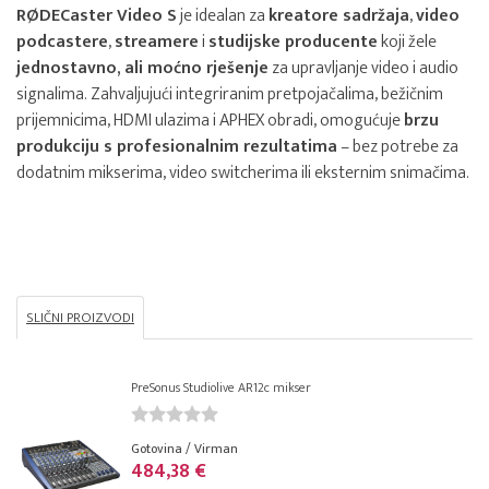
RØDECaster Video S
je idealan za
kreatore sadržaja
,
video
podcastere
,
streamere
i
studijske producente
koji žele
jednostavno, ali moćno rješenje
za upravljanje video i audio
signalima. Zahvaljujući integriranim pretpojačalima, bežičnim
prijemnicima, HDMI ulazima i APHEX obradi, omogućuje
brzu
produkciju s profesionalnim rezultatima
– bez potrebe za
dodatnim mikserima, video switcherima ili eksternim snimačima.
SLIČNI PROIZVODI
PreSonus Studiolive AR12c mikser
Gotovina / Virman
484,38 €