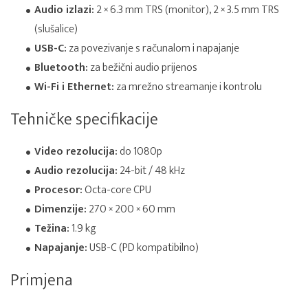
Audio izlazi:
2 × 6.3 mm TRS (monitor), 2 × 3.5 mm TRS
(slušalice)
USB-C:
za povezivanje s računalom i napajanje
Bluetooth:
za bežični audio prijenos
Wi-Fi i Ethernet:
za mrežno streamanje i kontrolu
Tehničke specifikacije
Video rezolucija:
do 1080p
Audio rezolucija:
24-bit / 48 kHz
Procesor:
Octa-core CPU
Dimenzije:
270 × 200 × 60 mm
Težina:
1.9 kg
Napajanje:
USB-C (PD kompatibilno)
Primjena