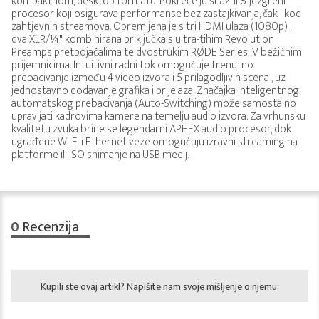
kompaktnom, desktop formatu. Pokreće ju snažni 8-jezgreni
procesor koji osigurava performanse bez zastajkivanja, čak i kod
zahtjevnih streamova. Opremljena je s tri HDMI ulaza (1080p) ,
dva XLR/¼" kombinirana priključka s ultra-tihim Revolution
Preamps pretpojačalima te dvostrukim RØDE Series IV bežičnim
prijemnicima. Intuitivni radni tok omogućuje trenutno
prebacivanje između 4 video izvora i 5 prilagodljivih scena , uz
jednostavno dodavanje grafika i prijelaza. Značajka inteligentnog
automatskog prebacivanja (Auto-Switching) može samostalno
upravljati kadrovima kamere na temelju audio izvora. Za vrhunsku
kvalitetu zvuka brine se legendarni APHEX audio procesor, dok
ugrađene Wi-Fi i Ethernet veze omogućuju izravni streaming na
platforme ili ISO snimanje na USB medij.
0
Recenzija
Kupili ste ovaj artikl? Napišite nam svoje mišljenje o njemu.