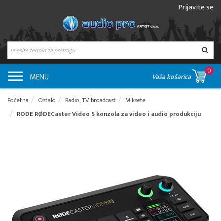
Prijavite se
0
MENU
Vaša košarica
Početna
Ostalo
Radio, TV, broadcast
Miksete
RODE RØDECaster Video S konzola za video i audio produkciju