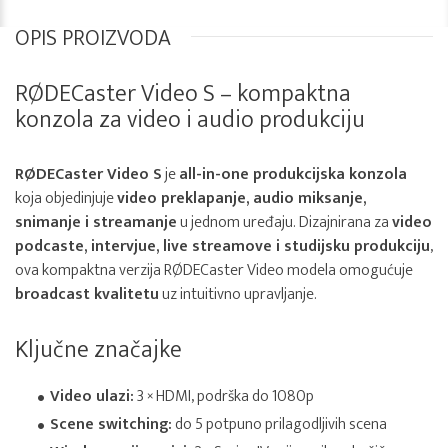
OPIS PROIZVODA
RØDECaster Video S – kompaktna
konzola za video i audio produkciju
RØDECaster Video S
je
all-in-one produkcijska konzola
koja objedinjuje
video preklapanje, audio miksanje,
snimanje i streamanje
u jednom uređaju. Dizajnirana za
video
podcaste, intervjue, live streamove i studijsku produkciju
,
ova kompaktna verzija RØDECaster Video modela omogućuje
broadcast kvalitetu
uz intuitivno upravljanje.
Ključne značajke
Video ulazi:
3 × HDMI, podrška do 1080p
Scene switching:
do 5 potpuno prilagodljivih scena