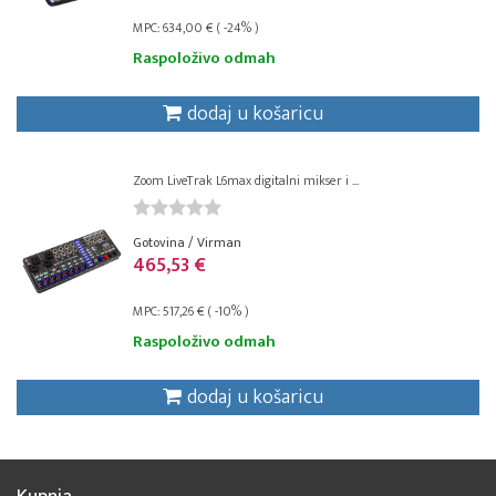
MPC: 634,00 € ( -24% )
Raspoloživo odmah
dodaj u košaricu
Zoom LiveTrak L6max digitalni mikser i ...
Gotovina / Virman
465,53 €
MPC: 517,26 € ( -10% )
Raspoloživo odmah
dodaj u košaricu