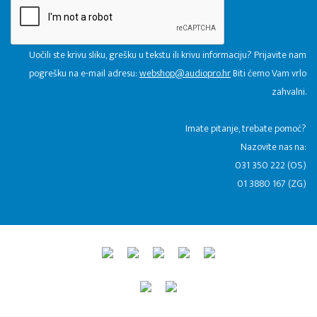
Uočili ste krivu sliku, grešku u tekstu ili krivu informaciju? Prijavite nam
pogrešku na e-mail adresu:
webshop@audiopro.hr
Biti ćemo Vam vrlo
zahvalni.
​Imate pitanje, trebate pomoć?
Nazovite nas na:
031 350 222 (OS)
01 3880 167 (ZG)