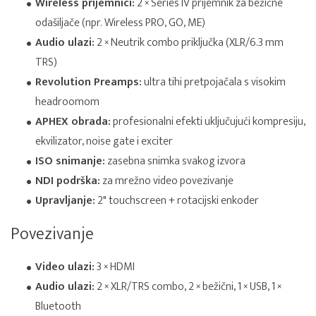
Wireless prijemnici:
2 × Series IV prijemnik za bežične
odašiljače (npr. Wireless PRO, GO, ME)
Audio ulazi:
2 × Neutrik combo priključka (XLR/6.3 mm
TRS)
Revolution Preamps:
ultra tihi pretpojačala s visokim
headroomom
APHEX obrada:
profesionalni efekti uključujući kompresiju,
ekvilizator, noise gate i exciter
ISO snimanje:
zasebna snimka svakog izvora
NDI podrška:
za mrežno video povezivanje
Upravljanje:
2" touchscreen + rotacijski enkoder
Povezivanje
Video ulazi:
3 × HDMI
Audio ulazi:
2 × XLR/TRS combo, 2 × bežični, 1 × USB, 1 ×
Bluetooth