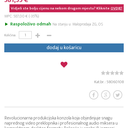
381,55 €
Vidjeli ste bolju cijenu na nekom drugom mjestu? Kliknite
OVDJE!
MPC: 587,00 € (-35%)
Raspoloživo odmah
Na stanju u: Maloprodaja ZG, OS
Količina:
dodaj u košaricu
Kat.br. : 58060108
Revolucionarna produkcijska konzola koja objedinjuje snagu
naprednog video preklopnika i profesionalnog audio miksera u