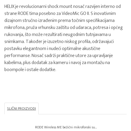
HELIX je revolucionarni shock mount nosač razvijen interno od
strane RODE tima posebno za VideoMic GO II. S inovativnim
dizajnom stručno izrađenim prema točnim specifikacijama
mikrofona, pruža vrhunsku zaštitu od udaraca, potresa i općeg
rukovanja, što može rezultirati neugodnim tutnjavama u
snimkama. Također je izuzetno niskog profila, održavajući
postavku elegantnom i nudeći optimalne akustične
performanse. Nosač sadrži praktične utore za upravljanje
kabelima, plus dodatak za kameru i navoj za montažu na
boompole i ostale dodatke.
SLIČNI PROIZVODI
RODE Wireless ME bežični mikrofonski su...