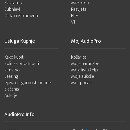
Klavijature
Mikrofoni
Bubnjevi
Rasvjeta
Ostali instrumenti
Hi-Fi
VJ
Usluga Kupnje
Moj AudioPro
Kako kupiti
Košarica
Politika privatnosti
Moje narudžbe
Jamstvo
Moja lista želja
Leasing
Moje aukcije
Izjava o sigurnosti on-line
Moji podaci
plaćanja
Aukcije
AudioPro Info