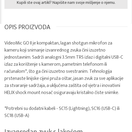
Kupili ste ovaj artikl? Napišite nam svoje mišljenje o njemu.
OPIS PROIZVODA
VideoMic GO II je kompaktan, lagan shotgun mikrofon za
kameru koji snimanje izvanrednog zvuka čini izuzetno
jednostavnim. Sadrži analogni 3.5mm TRS izlaz i digitalni USB-C
izlaz za korištenje s kamerom, pametnim telefonom ili
računalom*, što ga čini izuzetno svestranim. Tehnologija
prstenaste linijske cijevi pruža oštar, jasan zvuk za sve aplikacije
za stvaranje sadržaja, a uključena zaštita od vjetra i inovativni
HELIX shock mount nosač osiguravaju kristalno čiste snimke.
*Potrebni su dodatni kabeli - SC15 (Lightning), SC16 (USB-C) ili
SC18 (USB-A)