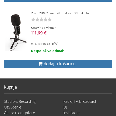
Zoom ZUM-2 dinamički podcast USB mikrofon
Gotovina / Virman
111,69 €
MPC: 131,40 € ( -15% )
Raspoloživo odmah
dodaj u košaricu
Kupnja
Studio & Recording
Radio, TV, broadcast
Ozvučenje
DJ
Gitare i bass gitare
Instalacije