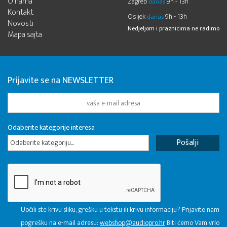
O nama
Zagreb
9h - 13h
danas
Kontakt
Osijek
9h - 13h
danas
Novosti
Nedjeljom i praznicima ne radimo
Mapa sajta
Prijavite se na NEWSLETTER
Odaberite kategorije interesa
Odaberite kategoriju...
Uočili ste krivu sliku, grešku u tekstu ili krivu informaciju? Prijavite nam
pogrešku na e-mail adresu:
webshop@audiopro.hr
Biti ćemo Vam vrlo