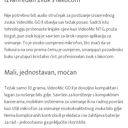
Izvanredan zvuk s lakoćom
Nije potrebno biti audio stručnjak za postizanje izvanrednog
zvuka. VideoMic GO II obavlja sav težak posao. Sadrži istu
tehnologiju prstenaste linijske cijevi kao VideoMic NTG, pruža
bogat, pun zvuk koji je savršen za širok raspon aplikacija za
snimanje. To je visoko usmjereni mikrofon, što znači da se
fokusira na ono prema čemu je usmjeren, smanjujući pozadinsku
buku i pružajući kristalno čist, profesionalan zvuk s lakoćom.
Mali, jednostavan, moćan
Težak samo 33 grama, VideoMic GO II je dovoljno kompaktan i
lagan za nošenje bilo gdje. Savršen za korištenje s kompaktnim
kamerama, mobilnim sistemima za snimanje ili na radnoj površini
kao USB mikrofon za snimanje visokokvalitetnog zvuka bilo gdje.
Nema kompliciranih kontrola ili prekidača i ne zahtijeva baterije
za rad – jednostavno ga priključite i koristite.