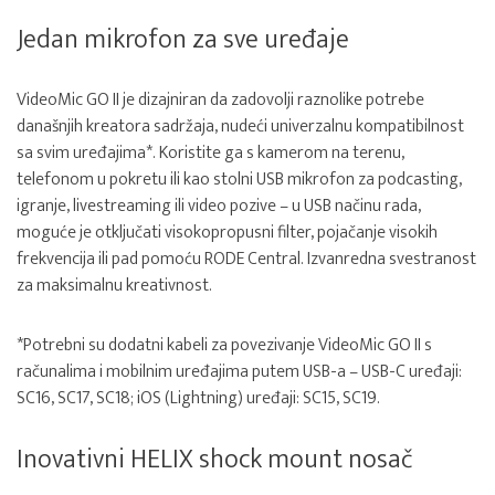
Jedan mikrofon za sve uređaje
VideoMic GO II je dizajniran da zadovolji raznolike potrebe
današnjih kreatora sadržaja, nudeći univerzalnu kompatibilnost
sa svim uređajima*. Koristite ga s kamerom na terenu,
telefonom u pokretu ili kao stolni USB mikrofon za podcasting,
igranje, livestreaming ili video pozive – u USB načinu rada,
moguće je otključati visokopropusni filter, pojačanje visokih
frekvencija ili pad pomoću RODE Central. Izvanredna svestranost
za maksimalnu kreativnost.
*Potrebni su dodatni kabeli za povezivanje VideoMic GO II s
računalima i mobilnim uređajima putem USB-a – USB-C uređaji:
SC16, SC17, SC18; iOS (Lightning) uređaji: SC15, SC19.
Inovativni HELIX shock mount nosač