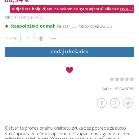
88,94 €
Vidjeli ste bolju cijenu na nekom drugom mjestu? Kliknite
OVDJE!
MPC: 147,00 € (-40%)
Raspoloživo odmah
Na stanju u: Maloprodaja ZG, OS
Količina:
dodaj u košaricu
Kat.br. : 58046089
Ostvarite profesionalnu kvalitetu zvuka bez potrebe za audio
stručnjacima ili teškom opremom. Ovaj iznimno lagani usmjereni