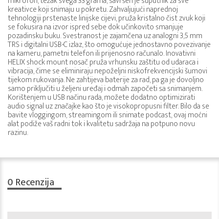
mikrofon, težak svega 33 grama, savršen je suputnik za sve
kreativce koji snimaju u pokretu. Zahvaljujući naprednoj
tehnologiji prstenaste linijske cijevi, pruža kristalno čist zvuk koji
se fokusira na izvor ispred sebe dok učinkovito smanjuje
pozadinsku buku. Svestranost je zajamčena uz analogni 3,5 mm
TRS i digitalni USB-C izlaz, što omogućuje jednostavno povezivanje
na kameru, pametni telefon ili prijenosno računalo. Inovativni
HELIX shock mount nosač pruža vrhunsku zaštitu od udaraca i
vibracija, čime se eliminiraju nepoželjni niskofrekvencijski šumovi
tijekom rukovanja. Ne zahtijeva baterije za rad, pa ga je dovoljno
samo priključiti u željeni uređaj i odmah započeti sa snimanjem.
Korištenjem u USB načinu rada, možete dodatno optimizirati
audio signal uz značajke kao što je visokopropusni filter. Bilo da se
bavite vloggingom, streamingom ili snimate podcast, ovaj moćni
alat podiže vaš radni tok i kvalitetu sadržaja na potpuno novu
razinu.
0
Recenzija