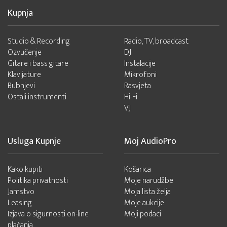
Kupnja
Studio & Recording
Radio, TV, broadcast
Ozvučenje
DJ
Gitare i bass gitare
Instalacije
Klavijature
Mikrofoni
Bubnjevi
Rasvjeta
Ostali instrumenti
Hi-Fi
VJ
Usluga Kupnje
Moj AudioPro
Kako kupiti
Košarica
Politika privatnosti
Moje narudžbe
Jamstvo
Moja lista želja
Leasing
Moje aukcije
Izjava o sigurnosti on-line
Moji podaci
plaćanja