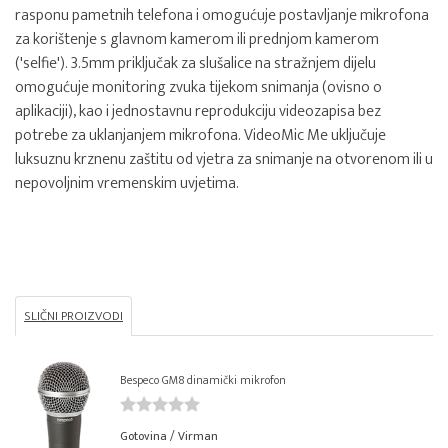
rasponu pametnih telefona i omogućuje postavljanje mikrofona
za korištenje s glavnom kamerom ili prednjom kamerom
('selfie'). 3.5mm priključak za slušalice na stražnjem dijelu
omogućuje monitoring zvuka tijekom snimanja (ovisno o
aplikaciji), kao i jednostavnu reprodukciju videozapisa bez
potrebe za uklanjanjem mikrofona. VideoMic Me uključuje
luksuznu krznenu zaštitu od vjetra za snimanje na otvorenom ili u
nepovoljnim vremenskim uvjetima.
SLIČNI PROIZVODI
Bespeco GM8 dinamički mikrofon
Gotovina / Virman