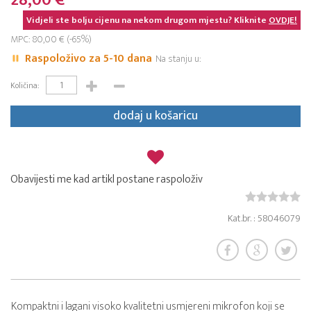
28,00 €
Vidjeli ste bolju cijenu na nekom drugom mjestu? Kliknite
OVDJE!
MPC: 80,00 € (-65%)
Raspoloživo za 5-10 dana
Na stanju u:
Količina:
dodaj u košaricu
Obavijesti me kad artikl postane raspoloživ
Kat.br. : 58046079
Kompaktni i lagani visoko kvalitetni usmjereni mikrofon koji se