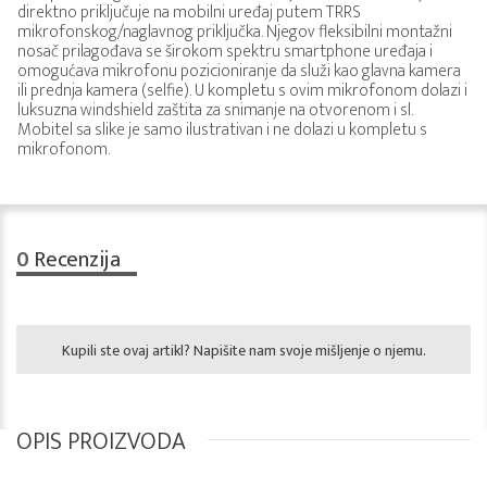
direktno priključuje na mobilni uređaj putem TRRS
mikrofonskog/naglavnog priključka. Njegov fleksibilni montažni
nosač prilagođava se širokom spektru smartphone uređaja i
omogućava mikrofonu pozicioniranje da služi kao glavna kamera
ili prednja kamera (selfie). U kompletu s ovim mikrofonom dolazi i
luksuzna windshield zaštita za snimanje na otvorenom i sl.
Mobitel sa slike je samo ilustrativan i ne dolazi u kompletu s
mikrofonom.
0
Recenzija
Kupili ste ovaj artikl? Napišite nam svoje mišljenje o njemu.
OPIS PROIZVODA