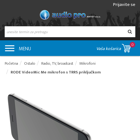
Prijavite se
0
MENU
Vaša košarica
Početna
Ostalo
Radio, TV, broadcast
Mikrofoni
RODE VideoMic Me mikrofon s TRRS priključkom