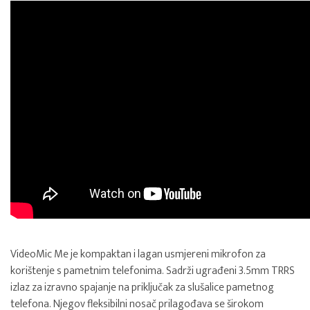
VideoMic Me je kompaktan i lagan usmjereni mikrofon za
korištenje s pametnim telefonima. Sadrži ugrađeni 3.5mm TRRS
izlaz za izravno spajanje na priključak za slušalice pametnog
telefona. Njegov fleksibilni nosač prilagođava se širokom