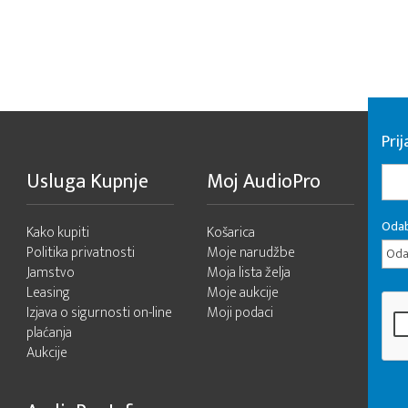
Pri
Usluga Kupnje
Moj AudioPro
Odab
Kako kupiti
Košarica
Politika privatnosti
Moje narudžbe
Odab
Jamstvo
Moja lista želja
Leasing
Moje aukcije
Izjava o sigurnosti on-line
Moji podaci
plaćanja
Aukcije