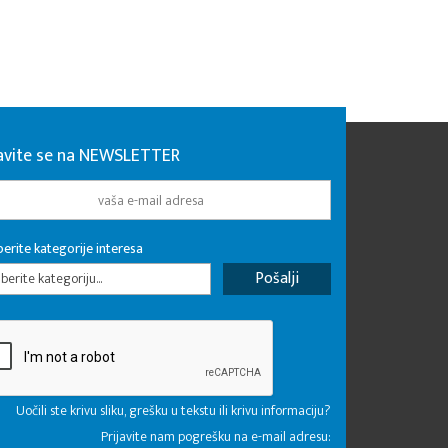
javite se na NEWSLETTER
erite kategorije interesa
erite kategoriju...
Uočili ste krivu sliku, grešku u tekstu ili krivu informaciju?
Prijavite nam pogrešku na e-mail adresu: