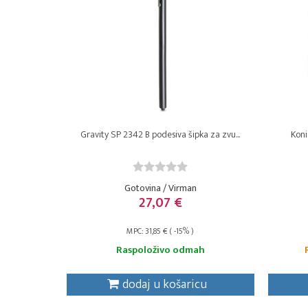
Gravity SP 2342 B podesiva šipka za zvu...
Koni
Gotovina / Virman
27,07 €
MPC: 31,85 € ( -15% )
Raspoloživo odmah
dodaj u košaricu