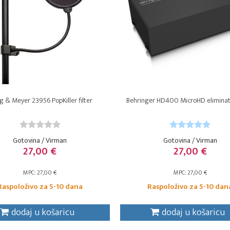
g & Meyer 23956 PopKiller filter
Behringer HD400 MicroHD elimina
Gotovina / Virman
Gotovina / Virman
27,00 €
27,00 €
MPC: 27,00 €
MPC: 27,00 €
Raspoloživo za 5-10 dana
Raspoloživo za 5-10 dan
dodaj u košaricu
dodaj u košaricu