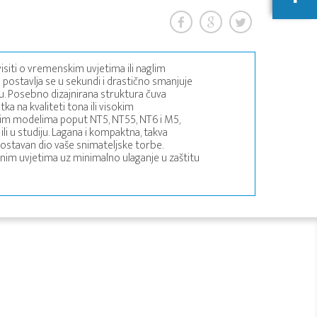
isiti o vremenskim uvjetima ili naglim
a postavlja se u sekundi i drastično smanjuje
u. Posebno dizajnirana struktura čuva
 na kvaliteti tona ili visokim
nim modelima poput NT5, NT55, NT6 i M5,
li u studiju. Lagana i kompaktna, takva
ostavan dio vaše snimateljske torbe.
vnim uvjetima uz minimalno ulaganje u zaštitu