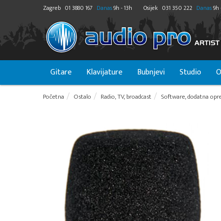
Zagreb
01 3880 167
Danas
9h - 13h
Osijek
031 350 222
Danas
9h 
Gitare
Klavijature
Bubnjevi
Studio
O
Početna
Ostalo
Radio, TV, broadcast
Software, dodatna opre