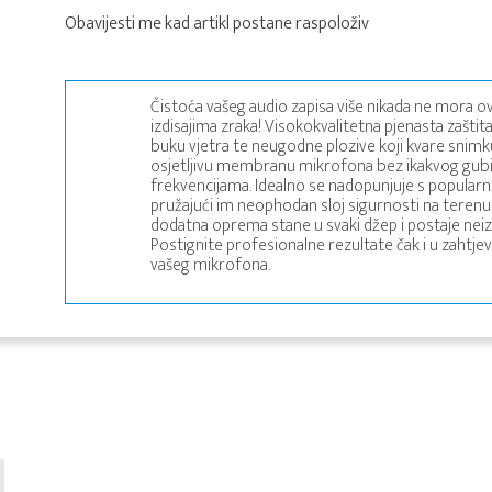
Obavijesti me kad artikl postane raspoloživ
Čistoća vašeg audio zapisa više nikada ne mora ov
izdisajima zraka! Visokokvalitetna pjenasta zaštit
buku vjetra te neugodne plozive koji kvare snimk
osjetljivu membranu mikrofona bez ikakvog gubitka
frekvencijama. Idealno se nadopunjuje s popular
pružajući im neophodan sloj sigurnosti na terenu i
dodatna oprema stane u svaki džep i postaje neiz
Postignite profesionalne rezultate čak i u zahtje
vašeg mikrofona.