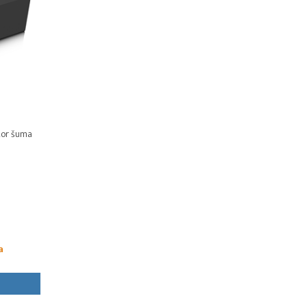
tor šuma
a