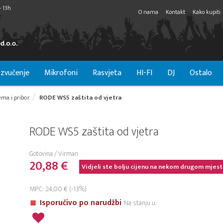
- 13h
O nama
Kontakt
Kako kupiti
zvučenje
Mikrofoni
Rasvjeta
HI-FI
DJ
Ostalo
ma i pribor
RODE WS5 zaštita od vjetra
RODE WS5 zaštita od vjetra
Gotovina / Virman
20,88 €
Vidjeli ste bolju cijenu na nekom drugom mjest
MPC: 24,00 € (-13%)
Isporučivo po narudžbi
Na stanju u: